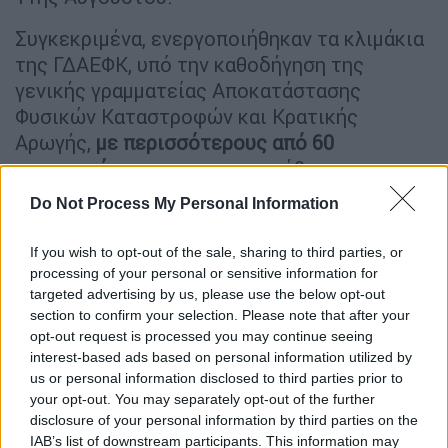
Συγκεκριμένα, ενεργοποιήθηκαν τα κλιμάκια
της ΓΔΑΕΦΚ, υπό την καθοδήγηση της
γενικής γραμματείας Αποκατάστασης
Φυσικών Καταστροφών και Κρατικής
Αρωγής,
με περισσότερους από 60
μηχανικούς
, και πραγματοποιήθηκαν
αυτοψίες σε οκτώ δήμους της Αττικής,
Do Not Process My Personal Information
έχοντας ολοκληρώσει το μεγαλύτερο μέρος
του έργου των αυτοψιών, το οποίο και θα
If you wish to opt-out of the sale, sharing to third parties, or
συνεχιστεί τις επόμενες ημέρες σε
processing of your personal or sensitive information for
επικοινωνία και συνεννόηση με τους
targeted advertising by us, please use the below opt-out
section to confirm your selection. Please note that after your
ιδιοκτήτες και τους δήμους της περιοχής.
opt-out request is processed you may continue seeing
interest-based ads based on personal information utilized by
us or personal information disclosed to third parties prior to
your opt-out. You may separately opt-out of the further
disclosure of your personal information by third parties on the
IAB’s list of downstream participants. This information may