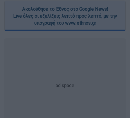
Ακολούθησε το Έθνος στο Google News!
Live όλες οι εξελίξεις λεπτό προς λεπτό, με την
υπογραφή του www.ethnos.gr