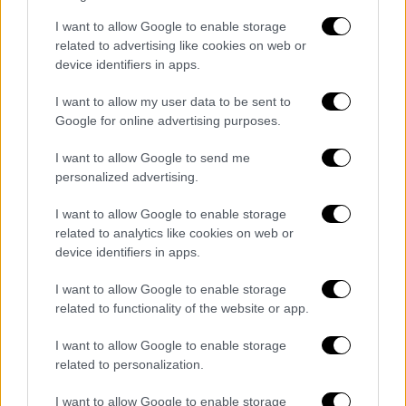
Τι έδειξε η μέχρι τώρα έρευνα
I want to allow Google to enable storage
Συνολικά, μέχρι τώρα, στους παραπάνω οκτώ
related to advertising like cookies on web or
device identifiers in apps.
δήμους της Αττικής, διενεργήθηκαν
184
αυτοψίες σε κτίρια
, εκ των οποίων 158 σε
I want to allow my user data to be sent to
κατοικίες, 21 σε αποθήκες, 2 σε δημόσια
Google for online advertising purposes.
κτίρια και 3 σε επαγγελματικούς χώρους.
I want to allow Google to send me
Από αυτές τις αυτοψίες έχει προκύψει πως
personalized advertising.
104 κατοικίες χαρακτηρίζονται ως
ακατάλληλες προς χρήση και κατεδαφιστέες
I want to allow Google to enable storage
(«κόκκινες») και προσωρινά ακατάλληλες
related to analytics like cookies on web or
device identifiers in apps.
προς χρήση που απαιτούν επισκευαστικές
εργασίες («κίτρινες»), με την κατανομή στις
I want to allow Google to enable storage
δύο κατηγορίες να είναι 40 και 64
related to functionality of the website or app.
αντίστοιχα. Επίσης,
54 κατοικίες
μετά και τη
I want to allow Google to enable storage
διενέργεια των αυτοψιών,
χαρακτηρίζονται
related to personalization.
ως κατάλληλες για χρήση
(«πράσινες») με
κάποιες ενδεχομένως ελαφριές ζημιές.
I want to allow Google to enable storage