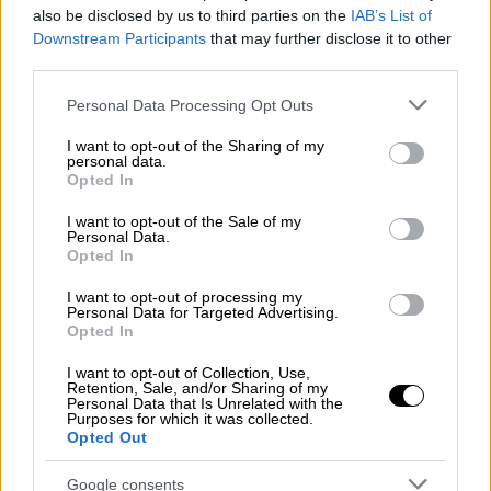
also be disclosed by us to third parties on the
IAB’s List of
video
Downstream Participants
that may further disclose it to other
third parties.
Please note that this website/app uses one or more Google
Personal Data Processing Opt Outs
services and may gather and store information including but
not limited to your visit or usage behaviour. You may click to
I want to opt-out of the Sharing of my
personal data.
grant or deny consent to Google and its third-party tags to
Opted In
use your data for below specified purposes in below Google
Ειδικότερα, οι αυτοψίες των κλιμακίων της
consent section.
ΓΔΑΕΦΚ έλαβαν χώρα σε πυρόπληκτες
I want to opt-out of the Sale of my
Personal Data.
περιοχές των δήμων
Βριλησσίων, Διονύσου,
Opted In
Μαραθώνα, Παλλήνης, Πεντέλης, Ραφήνας-
I want to opt-out of processing my
Πικερμίου, Χαλανδρίου και Ωρωπού
, σε ένα
Personal Data for Targeted Advertising.
Opted In
πλαίσιο στενής συνεργασίας με τους
δήμους, καθώς οι επισκέψεις και οι
I want to opt-out of Collection, Use,
Retention, Sale, and/or Sharing of my
αυτοψίες εδράζονται στην καθοδήγηση και
Personal Data that Is Unrelated with the
Purposes for which it was collected.
ενημέρωση από τα στελέχη των Οργανισμών
Opted Out
Τοπικής Αυτοδιοίκησης.
Google consents