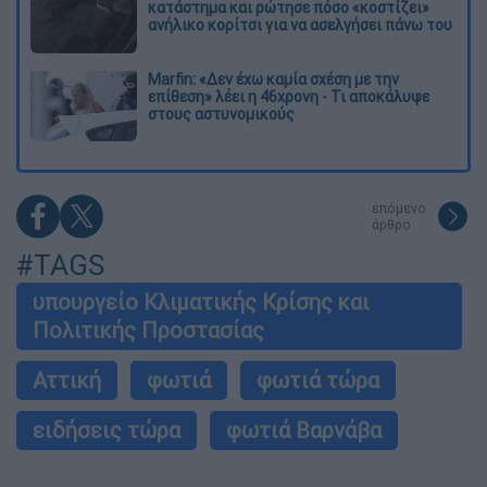
κατάστημα και ρώτησε πόσο «κοστίζει»
ανήλικο κορίτσι για να ασελγήσει πάνω του
Marfin: «Δεν έχω καμία σχέση με την
επίθεση» λέει η 46χρονη - Τι αποκάλυψε
στους αστυνομικούς
επόμενο
άρθρο
#TAGS
υπουργείο Κλιματικής Κρίσης και
Πολιτικής Προστασίας
Αττική
φωτιά
φωτιά τώρα
ειδήσεις τώρα
φωτιά Βαρνάβα