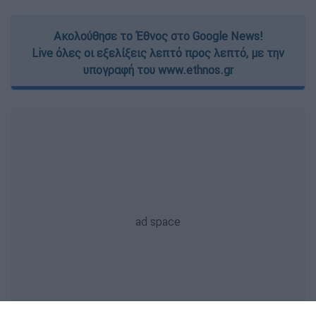
Ακολούθησε το Έθνος στο Google News!
Live όλες οι εξελίξεις λεπτό προς λεπτό, με την
υπογραφή του www.ethnos.gr