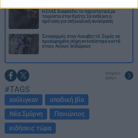
Η ΕΛΑΣ διαψεύδει το περιστατικό με
τουρίστα στην Κρήτη: Σε ενήλικη η
πρόταση για σεξουαλική συνεύρεση
Συναγερμός στον Λυκαβηττό: Σορός σε
προχωρημένη σήψη εντοπίστηκε κοντά
στους Αγίους Ισιδώρους
επόμενο
άρθρο
#TAGS
χούλιγκαν
οπαδική βία
Νέα Σμύρνη
Πανιώνιος
ειδήσεις τώρα