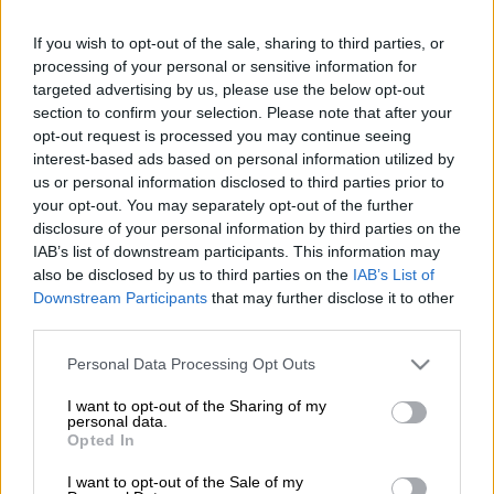
Χούλιγκαν (Eurokinissi)
If you wish to opt-out of the sale, sharing to third parties, or
processing of your personal or sensitive information for
targeted advertising by us, please use the below opt-out
section to confirm your selection. Please note that after your
Προσθέστε το ΕΘΝΟΣ στη Google
opt-out request is processed you may continue seeing
interest-based ads based on personal information utilized by
Απίστευτης
αγριότητας
επίθεση δέχτηκε
us or personal information disclosed to third parties prior to
φίλος του
Πανιωνίου
στη
Νέα Σμύρνη
με
your opt-out. You may separately opt-out of the further
disclosure of your personal information by third parties on the
αποτέλεσμα να
τραυματιστεί
σοβαρά
στη
IAB’s list of downstream participants. This information may
σπλήνα και να μεταφερθεί στο νοσοκομείο.
also be disclosed by us to third parties on the
IAB’s List of
Downstream Participants
that may further disclose it to other
Σύμφωνα με την ιστοσελίδα «
panionianea
»,
third parties.
15 χούλιγκαν
άλλης
ομάδας
τον χτυπούσαν
Please note that this website/app uses one or more Google
όχι μόνο με τα
χέρια
τους
, αλλά και με όσα
Personal Data Processing Opt Outs
services and may gather and store information including but
αντικείμενα είχαν διαθέσιμα.
not limited to your visit or usage behaviour. You may click to
I want to opt-out of the Sharing of my
personal data.
grant or deny consent to Google and its third-party tags to
Έχασε την σπλήνα του
Opted In
use your data for below specified purposes in below Google
consent section.
I want to opt-out of the Sale of my
Σύμφωνα με το
ίδιο
μέσο
, η ζημιά που του