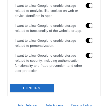
διαγράφονται
I want to allow Google to enable storage
related to analytics like cookies on web or
device identifiers in apps.
I want to allow Google to enable storage
related to functionality of the website or app.
I want to allow Google to enable storage
related to personalization.
καταχώρηση
I want to allow Google to enable storage
related to security, including authentication
functionality and fraud prevention, and other
Διαβάστε ακόμη
user protection.
Kadebostany στο ethnos.gr: «Κάποτε
πίστευα ότι το να είσαι outsider ήταν
αδυναμία, τώρα το βλέπω ως δύναμη»
CONFIRM
«Χωρίς σκηνές και κουβέρτες σε ακραίες
θερμοκρασίες»: Σε δραματικές συνθήκες
χιλιάδες μετανάστες στη Θέουτα
Data Deletion
Data Access
Privacy Policy