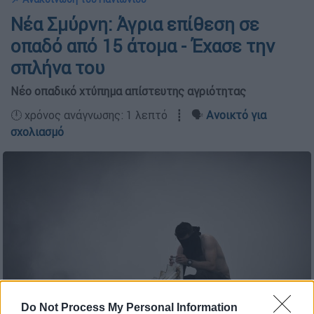
Νέα Σμύρνη: Άγρια επίθεση σε
οπαδό από 15 άτομα - Έχασε την
σπλήνα του
Νέο οπαδικό χτύπημα απίστευτης αγριότητας
🕛 χρόνος ανάγνωσης: 1 λεπτό ┋ 🗣️
Ανοικτό για
σχολιασμό
Do Not Process My Personal Information