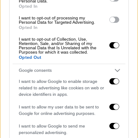
Personal Data.
προκλήθηκε από την ωμή
οπαδική βία
είναι
Opted In
πολύ σοβαρή, καθώς έχασε την σπλήνα του
I want to opt-out of processing my
και γι' αυτό το λόγο θα παραμείνει για
Personal Data for Targeted Advertising.
Opted In
αρκετές ημέρες στο νοσοκομείο.
I want to opt-out of Collection, Use,
Ανακοίνωση του Πανιωνίου
Retention, Sale, and/or Sharing of my
Personal Data that Is Unrelated with the
Purposes for which it was collected.
Ο Πανιώνιος ΓΣΣ εξέδωσε σχετική
Opted Out
ανακοίνωση: «Ο
Πανιώνιος
Γυμναστικός
Google consents
Σύλλογος Σμύρνης εκφράζει τις θερμότερες
ευχές του για ταχεία ανάρρωση στον
I want to allow Google to enable storage
related to advertising like cookies on web or
αγαπημένο μας φίλο και υποστηρικτή του
device identifiers in apps.
συλλόγου, Θανάση. Η σκέψη όλων μας είναι
μαζί σου σε αυτή τη δύσκολη στιγμή.»
I want to allow my user data to be sent to
Google for online advertising purposes.
I want to allow Google to send me
Τα σχολιά σας δημοσιεύονται άμεσα με δική σας ευθύνη. Το
personalized advertising.
ΕΘΝΟΣ θα παρεμβαίνει και τα προσβλητικά σχόλια θα