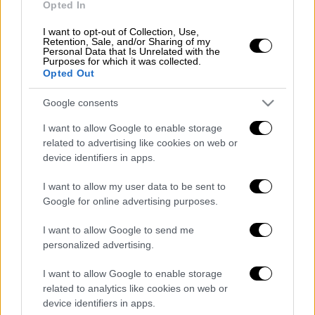
του και κατασχέθηκαν 5 κιλά και 270
Opted In
γραμμάρια κοκαΐνης, τα οποία ήταν επιμελώς
I want to opt-out of Collection, Use,
κρυμμένα μέσα σε
διακοσμητικά
κεριά, και
Retention, Sale, and/or Sharing of my
Personal Data that Is Unrelated with the
ένα κινητό τηλέφωνο.
Purposes for which it was collected.
Opted Out
Ο
συλληφθείς
οδηγήθηκε στον εισαγγελέα
Google consents
Πλημμελειοδικών Αθηνών.
I want to allow Google to enable storage
related to advertising like cookies on web or
device identifiers in apps.
Τα σχολιά σας δημοσιεύονται άμεσα με δική σας ευθύνη. Το
ΕΘΝΟΣ θα παρεμβαίνει και τα προσβλητικά σχόλια θα
I want to allow my user data to be sent to
διαγράφονται
Google for online advertising purposes.
I want to allow Google to send me
personalized advertising.
I want to allow Google to enable storage
related to analytics like cookies on web or
device identifiers in apps.