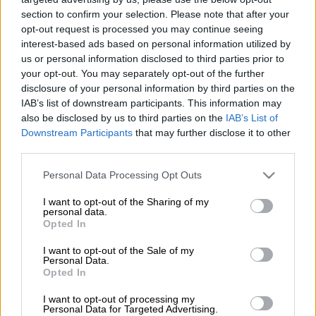
section to confirm your selection. Please note that after your
Ελευθέριος Βενιζέλος/ Eurokinissi
opt-out request is processed you may continue seeing
interest-based ads based on personal information utilized by
us or personal information disclosed to third parties prior to
Προσθέστε το ΕΘΝΟΣ στη Google
your opt-out. You may separately opt-out of the further
disclosure of your personal information by third parties on the
IAB’s list of downstream participants. This information may
Στο πλαίσιο του αυτοφώρου, συνελήφθη
also be disclosed by us to third parties on the
IAB’s List of
χθες το μεσημέρι, στο αεροδρόμιο
Downstream Participants
that may further disclose it to other
«
Ελευθέριος Βενιζέλος
»
, από αστυνομικούς
third parties.
της Υποδιεύθυνσης Δίωξης Ναρκωτικών της
Please note that this website/app uses one or more Google
Personal Data Processing Opt Outs
Ασφάλειας Αττικής, 25χρονος,
services and may gather and store information including but
κατηγορούμενος για παράβαση της
not limited to your visit or usage behaviour. You may click to
I want to opt-out of the Sharing of my
personal data.
νομοθεσίας περί
ναρκωτικών
.
grant or deny consent to Google and its third-party tags to
Opted In
use your data for below specified purposes in below Google
Σύμφωνα με την ΕΛΑΣ,
ο νεαρός αφίχθηκε
consent section.
I want to opt-out of the Sale of my
Personal Data.
στην Ελλάδα,
προερχόμενος από τη Μαδρίτη,
Opted In
ενώ κατά την διάρκεια του ελέγχου που
I want to opt-out of processing my
διενεργήθηκε, εντοπίστηκαν στην αποσκευή
Personal Data for Targeted Advertising.