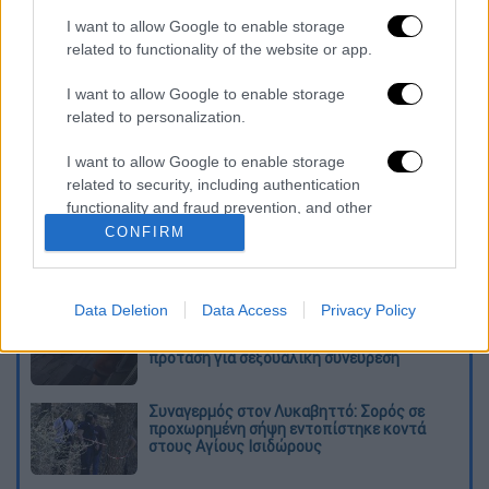
καταχώρηση
I want to allow Google to enable storage
related to functionality of the website or app.
I want to allow Google to enable storage
Διαβάστε ακόμη
related to personalization.
Kadebostany στο ethnos.gr: «Κάποτε
πίστευα ότι το να είσαι outsider ήταν
I want to allow Google to enable storage
αδυναμία, τώρα το βλέπω ως δύναμη»
related to security, including authentication
functionality and fraud prevention, and other
user protection.
«Χωρίς σκηνές και κουβέρτες σε ακραίες
CONFIRM
θερμοκρασίες»: Σε δραματικές συνθήκες
χιλιάδες μετανάστες στη Θέουτα
Data Deletion
Data Access
Privacy Policy
Η ΕΛΑΣ διαψεύδει το περιστατικό με
τουρίστα στην Κρήτη: Σε ενήλικη η
πρόταση για σεξουαλική συνεύρεση
Συναγερμός στον Λυκαβηττό: Σορός σε
προχωρημένη σήψη εντοπίστηκε κοντά
στους Αγίους Ισιδώρους