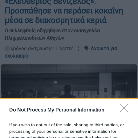
«Ελευθέριος Βενιζέλος»:
Προσπάθησε να περάσει κοκαΐνη
μέσα σε διακοσμητικά κεριά
Ο συλληφθείς οδηγήθηκε στον εισαγγελέα
Πλημμελειοδικών Αθηνών
🕛 χρόνος ανάγνωσης: 1 λεπτό ┋ 🗣️
Ανοικτό για
σχολιασμό
Do Not Process My Personal Information
If you wish to opt-out of the sale, sharing to third parties, or
processing of your personal or sensitive information for
targeted advertising by us, please use the below opt-out