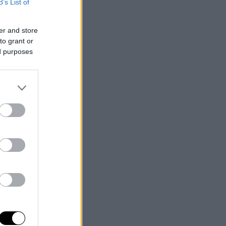
B’s List of
er and store
to grant or
ed purposes