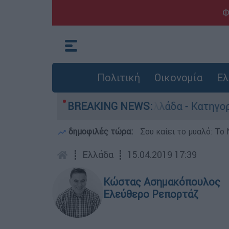
Φ
Πολιτική
Οικονομία
Ελ
ποκτονίες στην Ελλάδα - Κατηγορείται και για 
BREAKING NEWS:
δημοφιλές τώρα:
Σου καίει το μυαλό: Το 
┋
Ελλάδα
┋
15.04.2019 17:39
Κώστας Ασημακόπουλος
Ελεύθερο Ρεπορτάζ