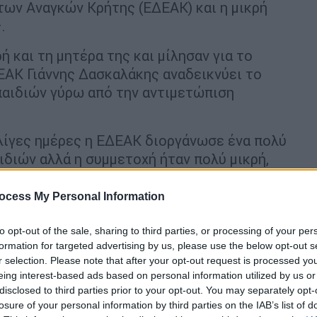
ων Αναγκών Κρήτης (ΕΔΕΑΚ) και η μικρή
.
ή και τη μητέρα της και μίλησαν για το
ΕΑΚ Γιάννης Δασκαλάκης αναδεικνύει το
αιδιών γύρω από την αντιμετώπιση
λίγες ημέρες η ΕΔΕΑΚ διοργάνωσε ένα πολύ
διών αλλά η συμμετοχή ήταν πολύ μικρή,
ήρε η περίπτωση της μικρής Καλλιόπης
 και γονείς και ζητούν την επανάληψη του
ocess My Personal Information
ν δράσεων.
to opt-out of the sale, sharing to third parties, or processing of your per
της νονάς»
formation for targeted advertising by us, please use the below opt-out s
r selection. Please note that after your opt-out request is processed y
ις 12 Απριλίου. Ήμουν στο γραφείο, όπου
eing interest-based ads based on personal information utilized by us or
disclosed to third parties prior to your opt-out. You may separately opt-
αλλιόπη όπως συνηθίζει κάθε μέρα μετά το
losure of your personal information by third parties on the IAB’s list of
 με ειδοποίησε πως θα πήγαινε να αλλάξει