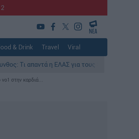
12
ood & Drink
Travel
Viral
τά η ΕΛΑΣ για τους 8 βιασμούς τουριστριών - «
 νο1 στην καρδιά...