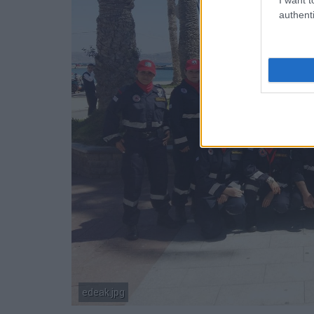
authenti
edeak.jpg