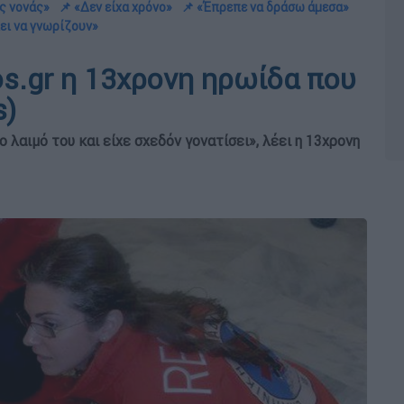
ης νονάς»
📌 «Δεν είχα χρόνο»
📌 «Έπρεπε να δράσω άμεσα»
ει να γνωρίζουν»
os.gr η 13χρονη ηρωίδα που
s)
λαιμό του και είχε σχεδόν γονατίσει», λέει η 13χρονη