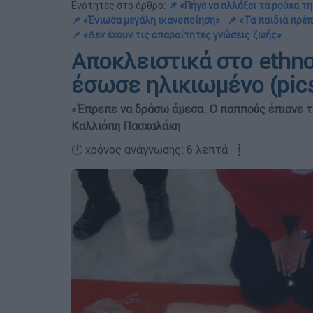
Ενότητες στο άρθρο:
📌 «Πήγε να αλλάξει τα ρούχα τ
📌 «Ένιωσα μεγάλη ικανοποίηση»
📌 «Τα παιδιά πρέπ
📌 «Δεν έχουν τις απαραίτητες γνώσεις ζωής»
Αποκλειστικά στο ethn
έσωσε ηλικιωμένο (pic
«Έπρεπε να δράσω άμεσα. Ο παππούς έπιανε το 
Καλλιόπη Πασχαλάκη
🕛 χρόνος ανάγνωσης: 6 λεπτά ┋