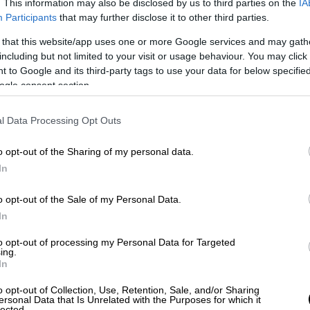
. This information may also be disclosed by us to third parties on the
IA
ά της για το Πάσχα. Έπειτα από λίγη ώρα
Participants
that may further disclose it to other third parties.
 και ικανοποίηση και μου είπε το
 that this website/app uses one or more Google services and may gath
including but not limited to your visit or usage behaviour. You may click 
 to Google and its third-party tags to use your data for below specifi
ogle consent section.
l Data Processing Opt Outs
o opt-out of the Sharing of my personal data.
In
o opt-out of the Sale of my Personal Data.
In
to opt-out of processing my Personal Data for Targeted
ing.
In
o opt-out of Collection, Use, Retention, Sale, and/or Sharing
ersonal Data that Is Unrelated with the Purposes for which it
lected.