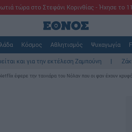
ωτιά τώρα στο Στεφάνι Κορινθίας - Ήχησε το 1
λάδα
Κόσμος
Αθλητισμός
Ψυχαγωγία
F
την εκτέλεση Ζαμπούνη
Ζάκυνθος: Τι απαν
Netflix έφερε την ταινιάρα του Νόλαν που οι φαν έχουν κρυφό