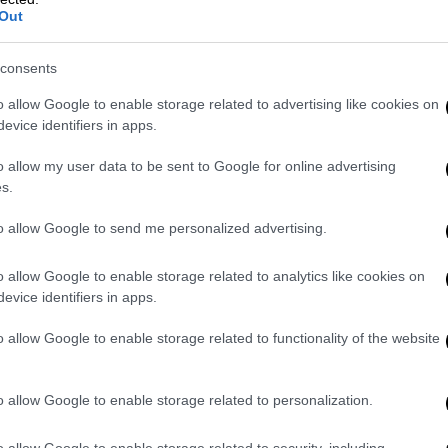
Out
ασώστριας, γλίτωσε ηλικιωμένο από πνιγμό!
consents
ασώστριας, γλίτωσε ηλικιωμένο από πνιγμό!
o allow Google to enable storage related to advertising like cookies on
evice identifiers in apps.
νθηκα περήφανη αλλά ένιωσα και μία
 Καλλιόπης δεν την έχουν όλα τα παιδιά»,
o allow my user data to be sent to Google for online advertising
ιάννα Λελεκάκη, που είναι και η ίδια
s.
to allow Google to send me personalized advertising.
παρακολουθήσει όλα τα σεμινάρια διάσωσης
o allow Google to enable storage related to analytics like cookies on
ης δράσης της μητέρας της.
evice identifiers in apps.
o allow Google to enable storage related to functionality of the website
o allow Google to enable storage related to personalization.
o allow Google to enable storage related to security, including