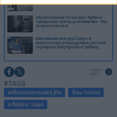
πυροβολισμούς: Νεκροί και τραυματίες
«Θα σκοτώσουμε τον γιο σου»: Ήρθαν οι
τηλεφωνικές απάτες με AI deepfake - Πώς
να προστατευτείτε
«Μου έδωσαν έναν μήνα ζωής»: Η
συγκλονιστική ιστορία μητέρας μετά από
τσιμπήματα δηλητηριώδους αράχνης
επόμενο
άρθρο
#TAGS
ενδοοικογενειακή βία
Άνω Λιόσια
ειδήσεις τώρα