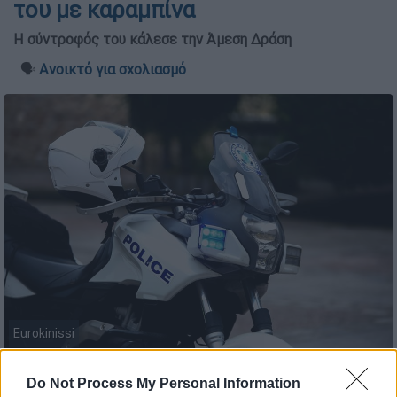
του με καραμπίνα
Η σύντροφός του κάλεσε την Άμεση Δράση
🗣️
Ανοικτό για σχολιασμό
Eurokinissi
Do Not Process My Personal Information
Προσθέστε το ΕΘΝΟΣ στη Google