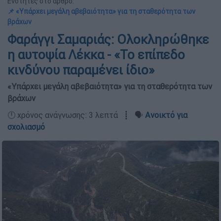
Ενότητες στο άρθρο:
📌 «Υπάρχει μεγάλη αβεβαιότητα» για τη σταθερότητα των
βράχων
Φαράγγι Σαμαριάς: Ολοκληρώθηκε
η αυτοψία Λέκκα - «Το επίπεδο
κινδύνου παραμένει ίδιο»
«Υπάρχει μεγάλη αβεβαιότητα» για τη σταθερότητα των
βράχων
🕛 χρόνος ανάγνωσης: 3 λεπτά ┋ 🗣️
Ανοικτό για
σχολιασμό