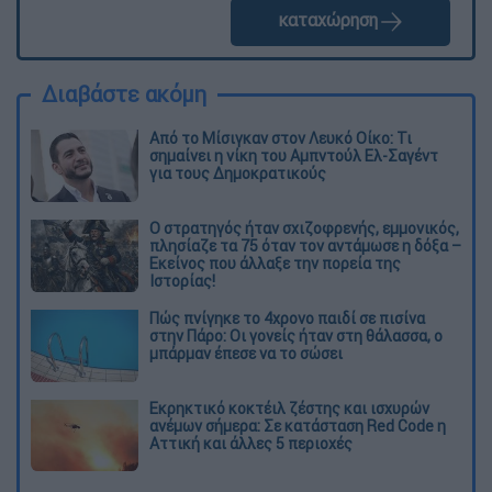
καταχώρηση
Διαβάστε ακόμη
Από το Μίσιγκαν στον Λευκό Οίκο: Τι
σημαίνει η νίκη του Αμπντούλ Ελ-Σαγέντ
για τους Δημοκρατικούς
O στρατηγός ήταν σχιζοφρενής, εμμονικός,
πλησίαζε τα 75 όταν τον αντάμωσε η δόξα –
Εκείνος που άλλαξε την πορεία της
Ιστορίας!
Πώς πνίγηκε το 4χρονο παιδί σε πισίνα
στην Πάρο: Οι γονείς ήταν στη θάλασσα, ο
μπάρμαν έπεσε να το σώσει
Εκρηκτικό κοκτέιλ ζέστης και ισχυρών
ανέμων σήμερα: Σε κατάσταση Red Code η
Αττική και άλλες 5 περιοχές