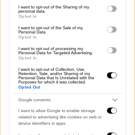
services and may gather and store information including but
not limited to your visit or usage behaviour. You may click to
I want to opt-out of the Sharing of my
Όπως λέει ο ίδιος, στο
flashnews.gr
, έγινε
personal data.
grant or deny consent to Google and its third-party tags to
πολύ καλή διαχείριση του κόσμου που ήταν
Opted In
use your data for below specified purposes in below Google
μέσα στο φαράγγι. «Συνεχίζουμε τις
consent section.
I want to opt-out of the Sale of my
προσπάθειες μαζί με τον ΟΦΥΠΕΚΑ και το
Personal Data.
Opted In
Υπουργείο Πολιτικής Προστασίας και
Κλιματικής Κρίσης, ώστε να μειώσουμε όσο
I want to opt-out of processing my
Personal Data for Targeted Advertising.
το δυνατόν περισσότερο την έκθεση στον
Opted In
κίνδυνο, κάτι που είναι πάρα πολύ δύσκολο,
I want to opt-out of Collection, Use,
καθώς οι φυσικοί κίνδυνοι πάντα θα
Retention, Sale, and/or Sharing of my
Personal Data that Is Unrelated with the
υπάρχουν».
Purposes for which it was collected.
Opted Out
«Υπάρχει μεγάλη αβεβαιότητα» για τη
σταθερότητα των βράχων
Google consents
I want to allow Google to enable storage
Σχετικά με τη
σταθερότητα
των
βράχων
related to advertising like cookies on web or
αλλά και τις
παρεμβάσεις
που θα μπορούσαν
device identifiers in apps.
να γίνουν εντός του εθνικού δρυμού, ο κ.