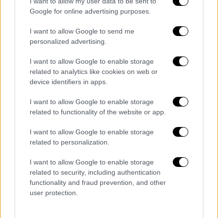
I want to allow my user data to be sent to
Λέκκας απάντησε ότι «
υπάρχει μεγάλη
Google for online advertising purposes.
αβεβαιότητα
, δεδομένου ότι το φαράγγι
είναι τεράστιο».
I want to allow Google to send me
personalized advertising.
I want to allow Google to enable storage
related to analytics like cookies on web or
device identifiers in apps.
I want to allow Google to enable storage
video
related to functionality of the website or app.
I want to allow Google to enable storage
related to personalization.
I want to allow Google to enable storage
«Ενδεχόμενα έργα που προτείνονται ώστε να
related to security, including authentication
μείωναν τον κίνδυνο δεν είναι δυνατόν να
functionality and fraud prevention, and other
user protection.
πραγματοποιηθούν, ειδικότερα δεδομένου
ότι τα έργα ακυρώνουν το φυσικό μνημείο.