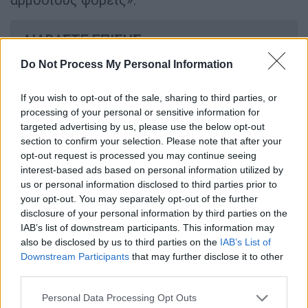
ΔΙΑΒΑΣΤΕ ΕΠΙΣΗΣ
Do Not Process My Personal Information
Υγεία
|
20.09.2024 09:19
Προσωπικός γιατρός: 2,5 χρόνια μετά,
If you wish to opt-out of the sale, sharing to third parties, or
οι μισοί δικαιούχοι δεν είναι
processing of your personal or sensitive information for
συμβεβλημένοι - Τι θα γίνει με τους
targeted advertising by us, please use the below opt-out
δωρεάν παιδιάτρους
section to confirm your selection. Please note that after your
opt-out request is processed you may continue seeing
interest-based ads based on personal information utilized by
us or personal information disclosed to third parties prior to
your opt-out. You may separately opt-out of the further
«Θα παρακολουθούμε συνεχώς το φαράγγι.
disclosure of your personal information by third parties on the
Δεν μπορούσαμε να αποφύγουμε τα χθεσινά
IAB’s list of downstream participants. This information may
also be disclosed by us to third parties on the
IAB’s List of
γεγονότα, καθώς
δεν είχαμε κάποιο
Downstream Participants
that may further disclose it to other
δεδομένο ότι κάτι τέτοιο θα γινόταν
, είχαμε
third parties.
ένα τεράστιο ποσό βροχής με πολύ μεγάλη
Please note that this website/app uses one or more Google
ραγδαιότητα», πρόσθεσε.
Personal Data Processing Opt Outs