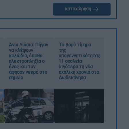
καταχώρηση
Άνω Λιόσια: Πήγαν
Το βαρύ τίμημα
να κλέψουν
της
καλώδια, έπαθε
υπογεννητικότητας:
ηλεκτροπληξία ο
11 σχολεία
ένας και τον
λιγότερα τη νέα
άφησαν νεκρό στο
σχολική χρονιά στα
σημείο
Δωδεκάνησα