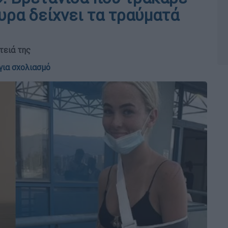
υρα δείχνει τα τραύματά
τειά της
για σχολιασμό