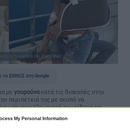
νει τα τραύματά της (Daily Mail)
 το ΕΘΝΟΣ στη Google
μα με
γουρούνα
κατά τις διακοπές στην
 την περιπέτειά της με σκοπό να
γει να νοικιάζει αυτού του είδους τα
ανάτου».
ocess My Personal Information
ογένειά της στο νησί τον περασμένο μήνα,