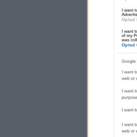
I want 
Advertis
Opted 
I want t
of my P
was col
Opted 
Google 
I want t
web or d
I want t
purpose
I want 
I want t
web or d