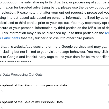
to opt-out of the sale, sharing to third parties, or processing of your per
αν σε
τροχαίο ατύχημα
.
formation for targeted advertising by us, please use the below opt-out s
r selection. Please note that after your opt-out request is processed y
αν έπεσε στην πλαγιά ενός γκρεμού και η
eing interest-based ads based on personal information utilized by us or
ζοντάς την.
disclosed to third parties prior to your opt-out. You may separately opt-
losure of your personal information by third parties on the IAB’s list of
. This information may also be disclosed by us to third parties on the
IA
Participants
that may further disclose it to other third parties.
και ζει κοντά στο Μάντσεστερ, λέει ότι δεν
 that this website/app uses one or more Google services and may gath
ικά από την πορεία του, κάνοντας λόγο για
including but not limited to your visit or usage behaviour. You may click 
ο έδαφος.
 to Google and its third-party tags to use your data for below specifi
ogle consent section.
βρετανικό μέσο. «Έβλεπα οράματα ανθρώπων
ισε.
l Data Processing Opt Outs
o opt-out of the Sharing of my personal data.
In
o opt-out of the Sale of my Personal Data.
In