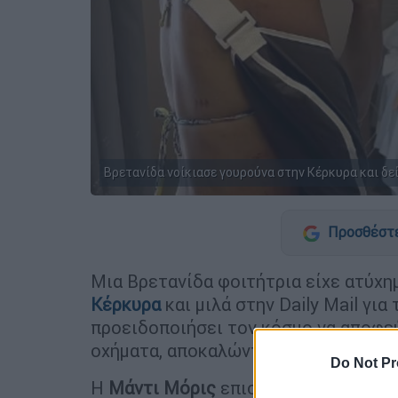
Βρετανίδα νοίκιασε γουρούνα στην Κέρκυρα και δείχ
Προσθέστε
Μια Βρετανίδα φοιτήτρια είχε ατύχη
Κέρκυρα
και μιλά στην Daily Mail για
προειδοποιήσει τον κόσμο να αποφεύ
οχήματα, αποκαλώντας τα «παγίδες θ
Do Not Pr
Η
Μάντι Μόρις
επισκεπτόταν την οικ