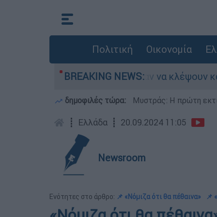
Πολιτική
Οικονομία
Ελ
Άνω Λιόσια: Πήγαν να κλέψουν καλώδια, έπαθε
BREAKING NEWS:
δημοφιλές τώρα:
Μυστράς: Η πρώτη εκτί
┋
Ελλάδα
┋
20.09.2024 11:05
Newsroom
Ενότητες στο άρθρο:
📌 «Νόμιζα ότι θα πέθαινα»
📌 
«Νόμιζα ότι θα πέθαινα