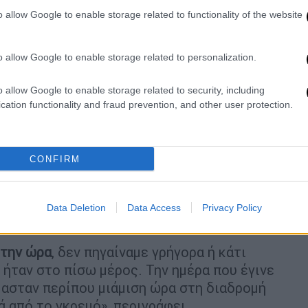
o allow Google to enable storage related to functionality of the website
o allow Google to enable storage related to personalization.
o allow Google to enable storage related to security, including
cation functionality and fraud prevention, and other user protection.
φίλη της ανασύρθηκαν από την άκρη του
ρθηκαν εσπευσμένα στο νοσοκομείο με
CONFIRM
ες»
ρή που είναι ζωντανή» μετά το ατύχημα -
Data Deletion
Data Access
Privacy Policy
φεύγουν τις γουρούνες στις διακοπές.
 την ώρα
, δεν πηγαίναμε γρήγορα ή κάτι
 ήταν στο πίσω μέρος. Την ημέρα που έγινε
μασταν περίπου μιάμιση ώρα στη διαδρομή
ά από το γκρεμό», περιγράφει,