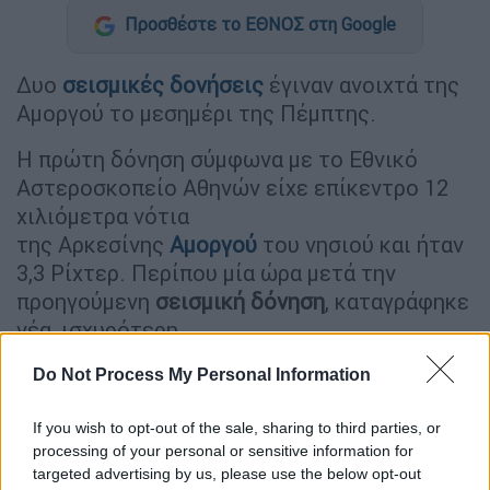
Προσθέστε το ΕΘΝΟΣ στη Google
Δυο
σεισμικές δονήσεις
έγιναν ανοιχτά της
Αμοργού το μεσημέρι της Πέμπτης.
Η πρώτη δόνηση σύμφωνα με το Εθνικό
Αστεροσκοπείο Αθηνών είχε επίκεντρο 12
χιλιόμετρα νότια
της Αρκεσίνης
Αμοργού
του νησιού και ήταν
3,3 Ρίχτερ. Περίπου μία ώρα μετά την
προηγούμενη
σεισμική
δόνηση
, καταγράφηκε
νέα, ισχυρότερη.
Νοτιοδυτικά της Αρκεσίνης
Do Not Process My Personal Information
Ειδικότερα, πρόκειται για σεισμό μεγέθους
If you wish to opt-out of the sale, sharing to third parties, or
3,6 Ρίχτερ, που σημειώθηκε στις 13:57, με το
processing of your personal or sensitive information for
targeted advertising by us, please use the below opt-out
επίκεντρό του να υπολογίζεται 19