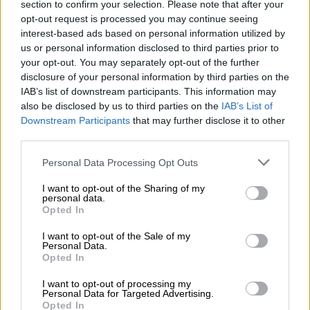
section to confirm your selection. Please note that after your
χιλιόμετρα νοτιοδυτικά της
Αρκεσίνης
και
opt-out request is processed you may continue seeing
είχε εστιακό βάθος 14,7 χιλιόμετρα.
interest-based ads based on personal information utilized by
us or personal information disclosed to third parties prior to
your opt-out. You may separately opt-out of the further
ΔΙΑΒΑΣΤΕ ΕΠΙΣΗΣ
disclosure of your personal information by third parties on the
IAB’s list of downstream participants. This information may
Ελλάδα
|
20.09.2024 12:40
also be disclosed by us to third parties on the
IAB’s List of
Συγκλονιστικό τροχαίο στο Βόλο:
Downstream Participants
that may further disclose it to other
Αυτοκίνητο ντεραπάρισε σε στροφή -
third parties.
Έχασε τον έλεγχο ηλικιωμένος
Please note that this website/app uses one or more Google
Personal Data Processing Opt Outs
οδηγός
services and may gather and store information including but
not limited to your visit or usage behaviour. You may click to
I want to opt-out of the Sharing of my
personal data.
grant or deny consent to Google and its third-party tags to
Opted In
use your data for below specified purposes in below Google
consent section.
I want to opt-out of the Sale of my
Από την πλευρά του, το
Ευρωμεσογειακό
Personal Data.
Ινστιτούτο
κάνει λόγο για
σεισμό
μεγέθους
Opted In
3,5 Ρίχτερ, που σημειώθηκε 34 χιλιόμετρα
I want to opt-out of processing my
νοτιοανατολικά της Οίας, ο οποίος είχε
Personal Data for Targeted Advertising.
Opted In