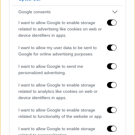
θα πραγματοποιούνται σταδιακά και
δύνανται να παραταθούν ή να μειωθούν
Google consents
ανάλογα.
I want to allow Google to enable storage
Η Τροχαία απευθύνει έκκληση στους
related to advertising like cookies on web or
οδηγούς των οχημάτων, για την
device identifiers in apps.
καλύτερη εξυπηρέτησή τους και την
I want to allow my user data to be sent to
αποτροπή πρόσθετων κυκλοφοριακών
Google for online advertising purposes.
προβλημάτων, να αποφύγουν την κίνηση-
στάθμευση των οχημάτων τους στις
I want to allow Google to send me
προαναφερόμενες οδούς τα
personalized advertising.
συγκεκριμένα χρονικά διαστήματα και να
I want to allow Google to enable storage
ακολουθούν τα σήματα και τις
related to analytics like cookies on web or
υποδείξεις των ρυθμιστών τροχονόμων.
device identifiers in apps.
I want to allow Google to enable storage
related to functionality of the website or app.
Τα σχολιά σας δημοσιεύονται άμεσα με δική σας ευθύνη. Το
ΕΘΝΟΣ θα παρεμβαίνει και τα προσβλητικά σχόλια θα
I want to allow Google to enable storage
διαγράφονται
related to personalization.