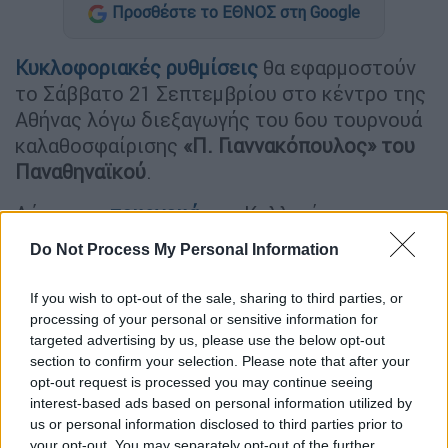
Προσθέστε το ΕΘΝΟΣ στη Google
Κυκλοφοριακές ρυθμίσεις
θα εφαρμοστούν
το Σάββατο 21 Σεπτεμβρίου στο κέντρο της
Αθήνας λόγω διεξαγωγής του 6ου τουρνουά
καλαθοσφαίρισης
«Π. Γιαννακόπουλος» του
Παναθηναϊκού
.
Λόγω του
τουρνουά
στο Καλλιμάρμαρο
αποφασίστηκε να τεθούν σε ισχύ οι εξής
Do Not Process My Personal Information
κυκλοφοριακές ρυθμίσεις:
If you wish to opt-out of the sale, sharing to third parties, or
Απαγόρευση της στάσης και της
processing of your personal or sensitive information for
στάθμευσης των οχημάτων, από την
targeted advertising by us, please use the below opt-out
12.00' ώρα της 21-9-2024 έως την 01.00'
section to confirm your selection. Please note that after your
ώρα της 22-9-2024 επί της οδού
opt-out request is processed you may continue seeing
interest-based ads based on personal information utilized by
Αρχιμήδους, στο τμήμα της από Πλ.
us or personal information disclosed to third parties prior to
Πλαστήρα έως την οδό Ανθίππου.
your opt-out. You may separately opt-out of the further