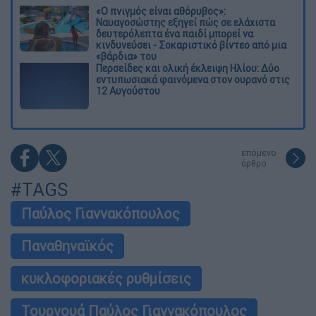
«Ο πνιγμός είναι αθόρυβος»:
Ναυαγοσώστης εξηγεί πώς σε ελάχιστα
δευτερόλεπτα ένα παιδί μπορεί να
κινδυνεύσει - Σοκαριστικό βίντεο από μια
«βάρδια» του
Περσείδες και ολική έκλειψη Ηλίου: Δύο
εντυπωσιακά φαινόμενα στον ουρανό στις
12 Αυγούστου
επόμενο
άρθρο
#TAGS
Παύλος Γιαννακόπουλος
Παναθηναϊκός
κυκλοφοριακές ρυθμίσεις
Τουρνουά Παύλος Γιαννακόπουλος