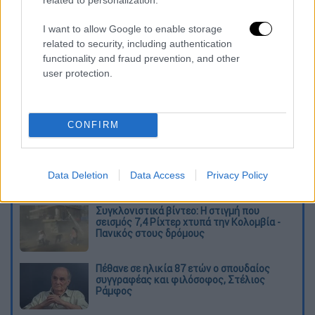
I want to allow Google to enable storage
related to security, including authentication
functionality and fraud prevention, and other
user protection.
CONFIRM
καταχώρηση
Data Deletion
Data Access
Privacy Policy
Διαβάστε ακόμη
Συγκλονιστικά βίντεο: Η στιγμή που
σεισμός 7,4 Ρίχτερ χτυπά την Κολομβία -
Πανικός στους δρόμους
Πέθανε σε ηλικία 87 ετών ο σπουδαίος
συγγραφέας και φιλόσοφος, Στέλιος
Ράμφος