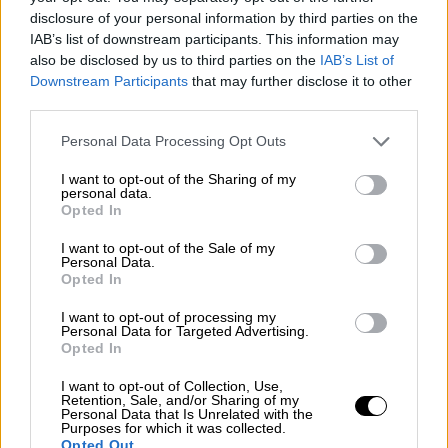
Αναλόγως τις επικρατούσες
disclosure of your personal information by third parties on the
κυκλοφοριακές συνθήκες ενδέχεται να
IAB’s list of downstream participants. This information may
also be disclosed by us to third parties on the
IAB’s List of
υπάρξει διακοπή της κυκλοφορίας των
Downstream Participants
that may further disclose it to other
οχημάτων, από την 17.00΄ ώρα της 21-9-
third parties.
2024 έως την 01.00΄ώρα της 22-9-2024
Please note that this website/app uses one or more Google
επί των οδών:
Personal Data Processing Opt Outs
services and may gather and store information including but
Αρδηττού, στο τμήμα της από τη
not limited to your visit or usage behaviour. You may click to
I want to opt-out of the Sharing of my
personal data.
συμβολή της με τη Λεωφ. Βουλιαγμένης
grant or deny consent to Google and its third-party tags to
Opted In
έως τη συμβολή της με τη Λεωφ. Βασ.
use your data for below specified purposes in below Google
consent section.
Όλγας, ρεύμα κυκλοφορίας προς Λεωφ.
I want to opt-out of the Sale of my
Personal Data.
Βασ. Κων/νου και στις καθέτους αυτής
Opted In
έως την πρώτη παράλληλη οδό.
I want to opt-out of processing my
Λεωφ. Βασ. Κων/νου, σε όλο το μήκος
Personal Data for Targeted Advertising.
Opted In
της και στα δύο ρεύματα κυκλοφορίας
και στις καθέτους αυτής μέχρι την
I want to opt-out of Collection, Use,
Retention, Sale, and/or Sharing of my
πρώτη παράλληλη οδό.
Personal Data that Is Unrelated with the
Οι παραπάνω κυκλοφοριακές ρυθμίσεις
Purposes for which it was collected.
Opted Out