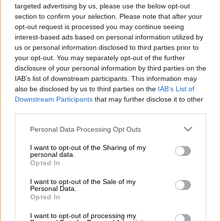
targeted advertising by us, please use the below opt-out
section to confirm your selection. Please note that after your
Προσθέστε το ΕΘΝΟΣ στη Google
opt-out request is processed you may continue seeing
interest-based ads based on personal information utilized by
Τροχαίο δυστύχημα
σημειώθηκε τα
us or personal information disclosed to third parties prior to
ξημερώματα της Κυριακής στην
Ιερά Οδό
με
your opt-out. You may separately opt-out of the further
disclosure of your personal information by third parties on the
την εμπλοκή μηχανής.
IAB’s list of downstream participants. This information may
also be disclosed by us to third parties on the
IAB’s List of
Σύμφωνα με την ΕΡΤ, ο αναβάτης
παρέσυρε
Downstream Participants
that may further disclose it to other
π
εζό, τραυματίζοντας τον ελαφρά. Ο ίδιος,
third parties.
δυστυχώς,
τραυματίστηκε θανάσιμα
και
Please note that this website/app uses one or more Google
έχασε ακαριαία τη ζωή του.
Personal Data Processing Opt Outs
services and may gather and store information including but
not limited to your visit or usage behaviour. You may click to
I want to opt-out of the Sharing of my
personal data.
ΔΙΑΒΑΣΤΕ ΕΠΙΣΗΣ
grant or deny consent to Google and its third-party tags to
Opted In
use your data for below specified purposes in below Google
consent section.
Ελλάδα
|
22.09.2024 07:55
I want to opt-out of the Sale of my
Personal Data.
Πάτρα: Αυτοκίνητο παρέσυρε 3 ΙΧ και
Opted In
3 μηχανάκια και έπειτα «τούμπαρε»
I want to opt-out of processing my