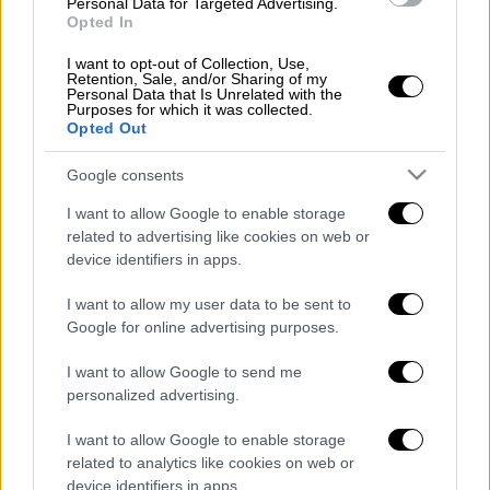
Personal Data for Targeted Advertising.
Opted In
I want to opt-out of Collection, Use,
Ο πεζός
τραυματίστηκε
ελαφρά και
Retention, Sale, and/or Sharing of my
Personal Data that Is Unrelated with the
διακομίσθηκε
στο νοσοκομείο, με τις
Purposes for which it was collected.
πληροφορίες να αναφέρουν ότι
είναι καλά
Opted Out
στην υγεία του.
Google consents
I want to allow Google to enable storage
related to advertising like cookies on web or
Τα σχολιά σας δημοσιεύονται άμεσα με δική σας ευθύνη. Το
device identifiers in apps.
ΕΘΝΟΣ θα παρεμβαίνει και τα προσβλητικά σχόλια θα
διαγράφονται
I want to allow my user data to be sent to
Google for online advertising purposes.
I want to allow Google to send me
personalized advertising.
I want to allow Google to enable storage
related to analytics like cookies on web or
device identifiers in apps.