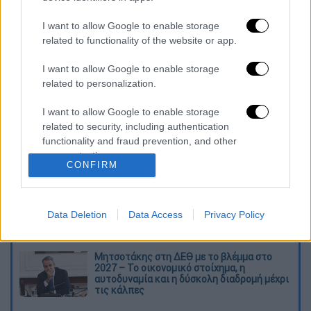
καταχώρηση
I want to allow Google to enable storage
related to functionality of the website or app.
Διαβάστε ακόμη
I want to allow Google to enable storage
related to personalization.
Ξεφυλλίζοντας... τέσσερις ιστορίες για τη
γνώση, τη φύση και την τεχνολογία
I want to allow Google to enable storage
related to security, including authentication
functionality and fraud prevention, and other
Απίστευτη ιστορία στην Ελλάδα – Πώς μια
μπάλα ταξίδεψε στη θάλασσα 80 μίλια για
user protection.
να κρατήσει ζωντανό έναν 30χρονο!
CONFIRM
Κορυφώνεται το κύμα ζέστης: Πού θα
δείξει 40αρια το θερμόμετρο - Οι περιοχές
Data Deletion
Data Access
Privacy Policy
σε red code
Μητσοτάκης στη ΔΕΘ με το βλέμμα στο
2027 – Το οικονομικό στοίχημα, η
αυτοδυναμία και η δύσκολη διαδρομή μέχρι
τις κάλπες