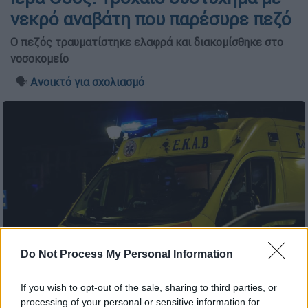
νεκρό αναβάτη που παρέσυρε πεζό
Ο πεζός τραυματίστηκε ελαφρά και διακομίσθηκε στο
νοσοκομείο
🗣️
Ανοικτό για σχολιασμό
Do Not Process My Personal Information
ΕΚΑΒ (EUROKINISSI)
If you wish to opt-out of the sale, sharing to third parties, or
processing of your personal or sensitive information for