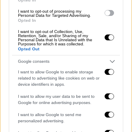
πραγματογνωμοσύνη
του ιατροδικαστή
Σωκράτη Τσαντίρη, που ώθησε την υπόθεση,
I want to opt-out of processing my
αλλά και πολλές μαρτυρικές καταθέσεις για
Personal Data for Targeted Advertising.
Opted In
τη βαναυσότητα σε βάρος του θύματος,
γράφει το dikastiko.gr.
I want to opt-out of Collection, Use,
Retention, Sale, and/or Sharing of my
Personal Data that Is Unrelated with the
Τα αδικήματα που αντιμετωπίζουν οι
Purposes for which it was collected.
Opted Out
τρεις κατηγορούμενες
Google consents
Ο
πατέρας
της Φαίης
προσπαθούσε να βρει
τον δολοφόνο
του παιδιού του, ψάχνοντας
I want to allow Google to enable storage
related to advertising like cookies on web or
πληροφορίες για το διαμέρισμα -
device identifiers in apps.
«κολαστήριο» όπου έμενε, με τον ίδιο να
καταγγέλλει ότι η κόρη του είχε πέσει θύμα
I want to allow my user data to be sent to
εκμετάλλευσης και μαστροπείας.
Google for online advertising purposes.
Οι τρεις κατηγορούμενες αντιμετωπίζουν
I want to allow Google to send me
personalized advertising.
κατά περίπτωση τα αδικήματα της
ανθρωποκτονίας
από πρόθεση διά ενέργειας