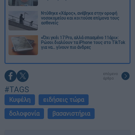
Ντύθηκε «Χάρος», ανέβηκε στην οροφή
νοσοκομείου και κοιτούσε επίμονα τους
ασθενείς
«Όχι γκέι 17 Pro, αλλά σπασμένο 11άρι»:
Ρώσοι διαλύουν τα iPhone τους στο TikTok
για να... γίνουν πιο άνδρες
επόμενο
άρθρο
#TAGS
Κυψέλη
ειδήσεις τώρα
δολοφονία
βασανιστήρια