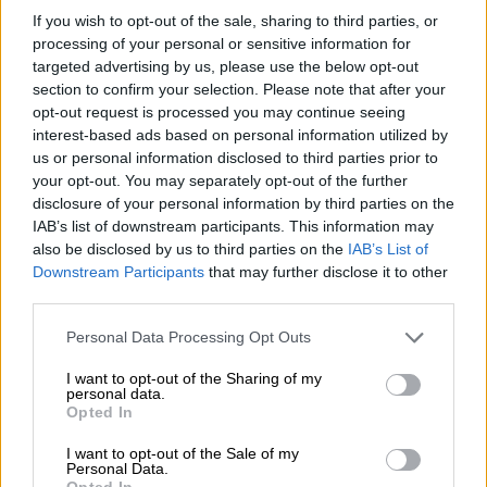
βρεθεί νεκρή και τυλιγμένη σε κουβέρτα στη
If you wish to opt-out of the sale, sharing to third parties, or
μέση του δρόμου στα Πατήσια. Για την
processing of your personal or sensitive information for
targeted advertising by us, please use the below opt-out
υπόθεση διενεργήθηκε προκαταρκτική
section to confirm your selection. Please note that after your
εξέταση μετά από μήνυση του πατέρα της.
opt-out request is processed you may continue seeing
interest-based ads based on personal information utilized by
us or personal information disclosed to third parties prior to
ΔΙΑΒΑΣΤΕ ΕΠΙΣΗΣ
your opt-out. You may separately opt-out of the further
disclosure of your personal information by third parties on the
Ελλάδα
|
02.10.2024 07:15
IAB’s list of downstream participants. This information may
Ανοίγει ο δρόμος για αυξήσεις στα
also be disclosed by us to third parties on the
IAB’s List of
τιμολόγια νερού από το 2025 - Τι
Downstream Participants
that may further disclose it to other
αλλάζει και πότε
third parties.
Please note that this website/app uses one or more Google
Personal Data Processing Opt Outs
services and may gather and store information including but
not limited to your visit or usage behaviour. You may click to
I want to opt-out of the Sharing of my
personal data.
Το υλικό που έχει συλλεχθεί και
grant or deny consent to Google and its third-party tags to
Opted In
use your data for below specified purposes in below Google
περιλαμβάνεται στη
δικογραφία
αφορά
consent section.
I want to opt-out of the Sale of my
μεταξύ άλλων την
προκαταρκτική
Personal Data.
Opted In