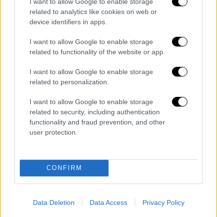
I want to allow Google to enable storage
και με παράλειψη,
εμπορίας ανθρώπων
κατ’
related to analytics like cookies on web or
επάγγελμα,
διακοπής κύησης
σε βαθμό
device identifiers in apps.
κακουργήματος, επικίνδυνης σωματικής
I want to allow Google to enable storage
βλάβης αδύναμου ατόμου, απλής σωματική
related to functionality of the website or app.
βλάβης κατά συρροή και συνέργειας σε
εμπορία ανθρώπων.
I want to allow Google to enable storage
related to personalization.
Το τελευταίο αδίκημα αφορά στη
I want to allow Google to enable storage
σπιτονοικοκυρά
, καθώς η 23χρονη όταν
related to security, including authentication
δολοφονήθηκε
κυοφορούσε το τέταρτο
functionality and fraud prevention, and other
παιδί της
. Οι Αρχές έφτασαν στα ίχνη των
user protection.
φερόμενων ως δραστών μετά τη μήνυση του
πατέρα της 23χρονης, για την οποία ξεκίνησε
προκαταρκτική εξέταση.
CONFIRM
Data Deletion
Data Access
Privacy Policy
Τα σχολιά σας δημοσιεύονται άμεσα με δική σας ευθύνη. Το