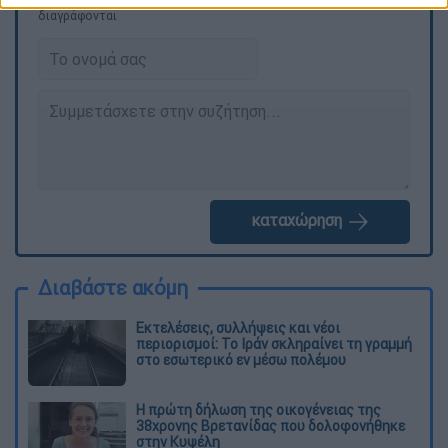
ΕΘΝΟΣ θα παρεμβαίνει και τα προσβλητικά σχόλια θα
διαγράφονται
καταχώρηση
Διαβάστε ακόμη
Εκτελέσεις, συλλήψεις και νέοι
περιορισμοί: Το Ιράν σκληραίνει τη γραμμή
στο εσωτερικό εν μέσω πολέμου
Η πρώτη δήλωση της οικογένειας της
38χρονης Βρετανίδας που δολοφονήθηκε
στην Κυψέλη