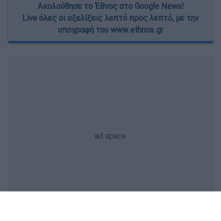
Ακολούθησε το Έθνος στο Google News!
Live όλες οι εξελίξεις λεπτό προς λεπτό, με την
υπογραφή του www.ethnos.gr