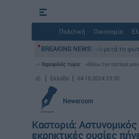
Πολιτική
Οικονομία
Ελ
ε τίποτα» στο Πόρτο Γερμανό μετά τη φωτιά - Α
BREAKING NEWS:
δημοφιλές τώρα:
«Θέλω τον πατέρα μου»:
┋
Ελλάδα
┋
04.10.2024 23:30
Newsroom
Καστοριά: Αστυνομικός
εκρηκτικές ουσίες πήγε