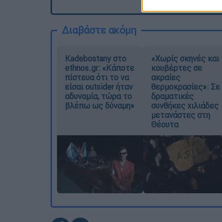
Διαβάστε ακόμη
Kadebostany στο
«Χωρίς σκηνές και
ethnos.gr: «Κάποτε
κουβέρτες σε
πίστευα ότι το να
ακραίες
είσαι outsider ήταν
θερμοκρασίες»: Σε
αδυναμία, τώρα το
δραματικές
βλέπω ως δύναμη»
συνθήκες χιλιάδες
μετανάστες στη
Θέουτα