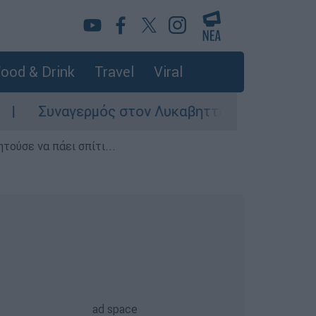
ood & Drink
Travel
Viral
Συναγερμός στον Λυκαβηττό: Σορός σε προχωρη
τούσε να πάει σπίτι...