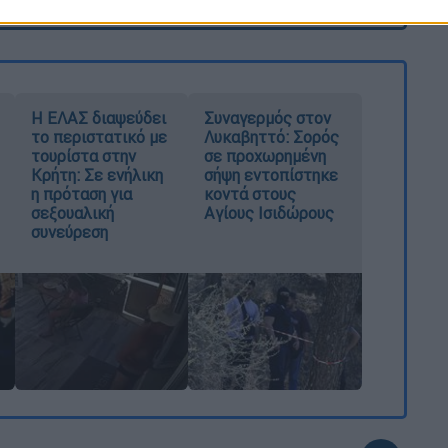
Η ΕΛΑΣ διαψεύδει
Συναγερμός στον
το περιστατικό με
Λυκαβηττό: Σορός
τουρίστα στην
σε προχωρημένη
Κρήτη: Σε ενήλικη
σήψη εντοπίστηκε
η πρόταση για
κοντά στους
σεξουαλική
Αγίους Ισιδώρους
συνεύρεση