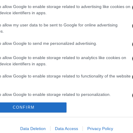
ουν την αγάπη, την προστασία και την
o allow Google to enable storage related to advertising like cookies on
 ανθρώπους.
evice identifiers in apps.
θητές γνώρισαν τα πάντα για τον
o allow my user data to be sent to Google for online advertising
s.
καν μαζί του, ενώ ανανέωσαν το ραντεβού
to allow Google to send me personalized advertising.
o allow Google to enable storage related to analytics like cookies on
evice identifiers in apps.
. Το ΕΘΝΟΣ θα παρεμβαίνει και τα προσβλητικά σχόλια θα
o allow Google to enable storage related to functionality of the website
o allow Google to enable storage related to personalization.
CONFIRM
o allow Google to enable storage related to security, including
cation functionality and fraud prevention, and other user protection.
Data Deletion
Data Access
Privacy Policy
καταχώρηση