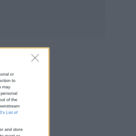
sonal or
ection to
ou may
 personal
out of the
 downstream
B’s List of
er and store
to grant or