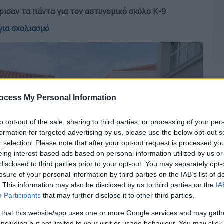
ρισαν τα πάντα για τον αστυνομικό σκύλο Κ-9
για σχολιασμό
ocess My Personal Information
to opt-out of the sale, sharing to third parties, or processing of your per
formation for targeted advertising by us, please use the below opt-out s
r selection. Please note that after your opt-out request is processed y
eing interest-based ads based on personal information utilized by us or
disclosed to third parties prior to your opt-out. You may separately opt-
losure of your personal information by third parties on the IAB’s list of
. This information may also be disclosed by us to third parties on the
IA
Participants
that may further disclose it to other third parties.
 that this website/app uses one or more Google services and may gath
including but not limited to your visit or usage behaviour. You may click 