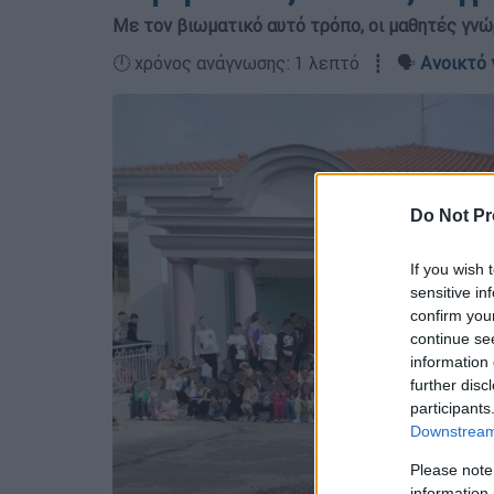
Με τον βιωματικό αυτό τρόπο, οι μαθητές γνώ
🕛 χρόνος ανάγνωσης: 1 λεπτό ┋ 🗣️
Ανοικτό 
Do Not Pr
If you wish 
sensitive in
confirm you
continue se
information 
further disc
participants
Downstream 
Please note
information 