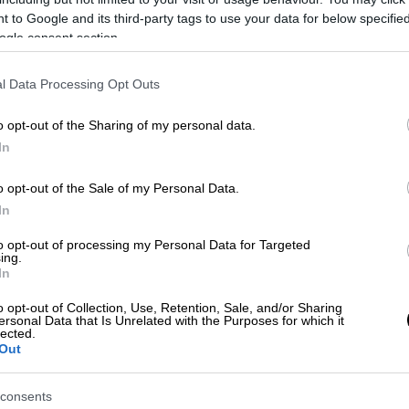
 to Google and its third-party tags to use your data for below specifi
ogle consent section.
l Data Processing Opt Outs
o opt-out of the Sharing of my personal data.
In
 το ΕΘΝΟΣ στη Google
o opt-out of the Sale of my Personal Data.
In
ου Καστοριάς
, με αφορμή την
Παγκόσμια
ς σκύλος ανίχνευσης εκρηκτικών ουσιών
,
to opt-out of processing my Personal Data for Targeted
ing.
ποδιεύθυνσης Ασφάλειας Καστοριάς, μαζί με
In
o opt-out of Collection, Use, Retention, Sale, and/or Sharing
ersonal Data that Is Unrelated with the Purposes for which it
υκαιρία να πληροφορηθούν για την
lected.
Out
 εκφράζοντας τις απορίες τους και
τητές του. Ταυτόχρονα, ο
αστυνομικός-
consents
περιστατικά, στα οποία χρειάστηκε η