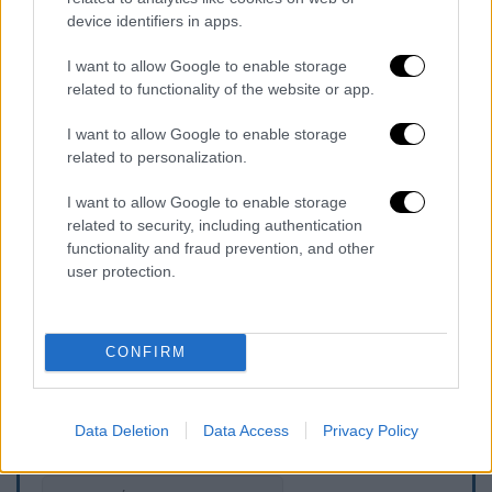
device identifiers in apps.
I want to allow Google to enable storage
related to functionality of the website or app.
I want to allow Google to enable storage
View this post on Instagram
related to personalization.
I want to allow Google to enable storage
related to security, including authentication
functionality and fraud prevention, and other
user protection.
CONFIRM
Τα σχολιά σας δημοσιεύονται άμεσα με δική σας ευθύνη. Το
Data Deletion
Data Access
Privacy Policy
ΕΘΝΟΣ θα παρεμβαίνει και τα προσβλητικά σχόλια θα
διαγράφονται