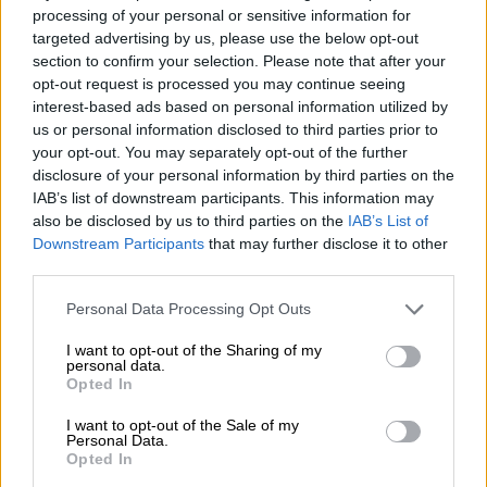
processing of your personal or sensitive information for
Τουλάχιστον σε 20 προσαγωγές προχώρησε
targeted advertising by us, please use the below opt-out
η ΕΛΑΣ εκ των οποίων οι 10 μετατράπηκαν
section to confirm your selection. Please note that after your
σε συλλήψεις.
opt-out request is processed you may continue seeing
interest-based ads based on personal information utilized by
us or personal information disclosed to third parties prior to
ΔΙΑΒΑΣΤΕ ΕΠΙΣΗΣ
your opt-out. You may separately opt-out of the further
disclosure of your personal information by third parties on the
Ελλάδα
|
07.10.2024 22:33
IAB’s list of downstream participants. This information may
Μικροεπεισόδια στην πορεία
also be disclosed by us to third parties on the
IAB’s List of
αλληλεγγύης για την Παλαιστίνη και
Downstream Participants
that may further disclose it to other
third parties.
τον Λίβανο: Είκοσι προσαγωγές
Please note that this website/app uses one or more Google
Personal Data Processing Opt Outs
services and may gather and store information including but
not limited to your visit or usage behaviour. You may click to
I want to opt-out of the Sharing of my
personal data.
grant or deny consent to Google and its third-party tags to
Χτύπαγαν αδιακρίτως
Opted In
use your data for below specified purposes in below Google
consent section.
I want to opt-out of the Sale of my
Ενδεικτικό είναι ένα βίντεο του
copwatch.gr
Personal Data.
που κάνει τον γύρο του διαδικτύου, στο
Opted In
οποίο άνδρας των ΜΑΤ σπρώχνει και