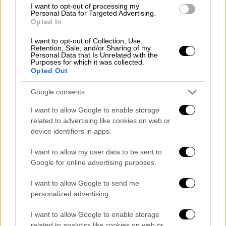
I want to opt-out of processing my
χτυπάει μια γυναίκα. Ενώ ένας συνάδελφός
Personal Data for Targeted Advertising.
Opted In
του τον συγκρατεί, ένας τρίτος χτυπάει
πολίτες με ασπίδα και κλωτσάει έναν
I want to opt-out of Collection, Use,
Retention, Sale, and/or Sharing of my
διαμαρτυρόμενο. Μέσα σε λίγα
Personal Data that Is Unrelated with the
Purposes for which it was collected.
δευτερόλεπτα, ένας άλλος ψεκάζει με
Opted Out
χημικά τον κόσμο.
Google consents
Υπάρχουν και άλλα βίντεο που κυκλοφορούν
I want to allow Google to enable storage
στα μέσα κοινωνικής δικτύωσης
και τα
related to advertising like cookies on web or
οποία δείχνουν άνδρες των ΜΑΤ να χτυπούν
device identifiers in apps.
και να ρίχνουν χημικά αδιακρίτως.
I want to allow my user data to be sent to
Google for online advertising purposes.
I want to allow Google to send me
personalized advertising.
I want to allow Google to enable storage
related to analytics like cookies on web or