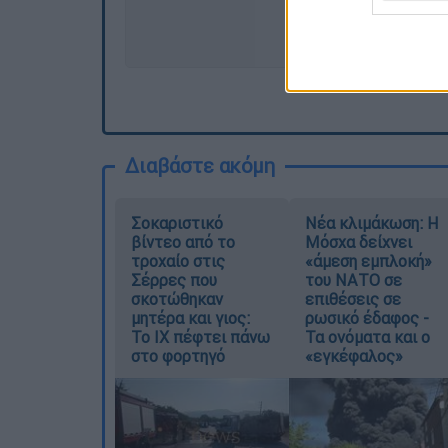
Διαβάστε ακόμη
Σοκαριστικό
Νέα κλιμάκωση: Η
βίντεο από το
Μόσχα δείχνει
τροχαίο στις
«άμεση εμπλοκή»
Σέρρες που
του ΝΑΤΟ σε
σκοτώθηκαν
επιθέσεις σε
μητέρα και γιος:
ρωσικό έδαφος -
Το ΙΧ πέφτει πάνω
Τα ονόματα και ο
στο φορτηγό
«εγκέφαλος»