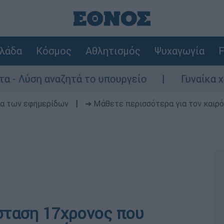
λάδα
Κόσμος
Αθλητισμός
Ψυχαγωγία
F
η αναζητά το υπουργείο
Γυναίκα χωρίς τι
δα των εφημερίδων
|
➔ Μάθετε περισσότερα για τον καιρό
άσταση 17χρονος που