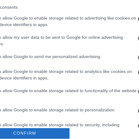
consents
o allow Google to enable storage related to advertising like cookies on
evice identifiers in apps.
ματίες στην Κατερίνη
o allow my user data to be sent to Google for online advertising
s.
to allow Google to send me personalized advertising.
ρει
σοβαρές κρανιοεγκεφαλικές κακώσεις
έμβαση.
Στη συνέχεια τον μετέφεραν στην
o allow Google to enable storage related to analytics like cookies on
αι εξακολουθεί να νοσηλεύεται.
evice identifiers in apps.
o allow Google to enable storage related to functionality of the website
. Το ΕΘΝΟΣ θα παρεμβαίνει και τα προσβλητικά σχόλια θα
o allow Google to enable storage related to personalization.
o allow Google to enable storage related to security, including
cation functionality and fraud prevention, and other user protection.
CONFIRM