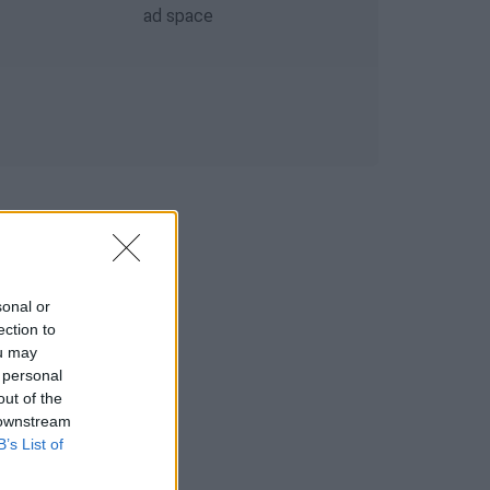
sonal or
ection to
ou may
 personal
out of the
 downstream
B’s List of