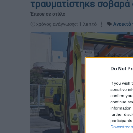
τραυματίστηκε σοβαρά 
Έπεσε σε στύλο
🕛 χρόνος ανάγνωσης: 1 λεπτό ┋ 🗣️
Ανοικτό 
Do Not Pr
If you wish 
sensitive in
confirm you
continue se
information 
further disc
participants
Downstream 