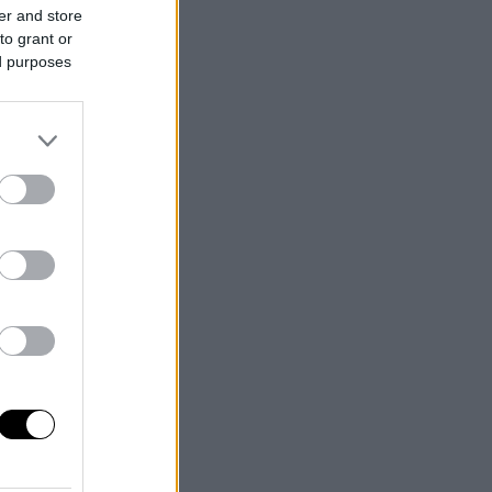
er and store
to grant or
ed purposes