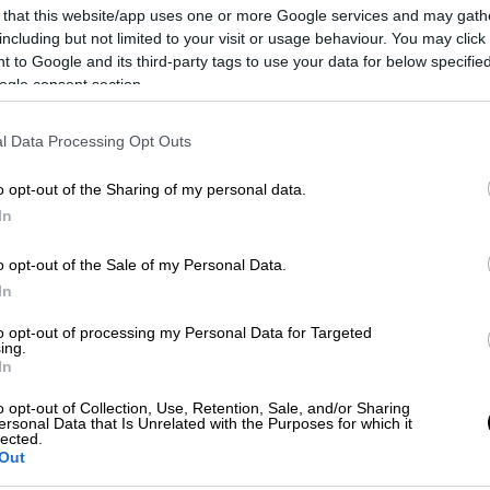
 that this website/app uses one or more Google services and may gath
including but not limited to your visit or usage behaviour. You may click 
 to Google and its third-party tags to use your data for below specifi
ogle consent section.
l Data Processing Opt Outs
o opt-out of the Sharing of my personal data.
In
 το ΕΘΝΟΣ στη Google
o opt-out of the Sale of my Personal Data.
νος από τα
Χανιά
Κρήτη, που
In
τύχημά.
to opt-out of processing my Personal Data for Targeted
ing.
ost,
ο νεαρός για άγνωστη λόγο –
έχασε
τον
In
τύλο.
Άμεσα στο σημείο έσπευσε
o opt-out of Collection, Use, Retention, Sale, and/or Sharing
τον 17χρονο και τον μετέφερε στο
ersonal Data that Is Unrelated with the Purposes for which it
lected.
Out