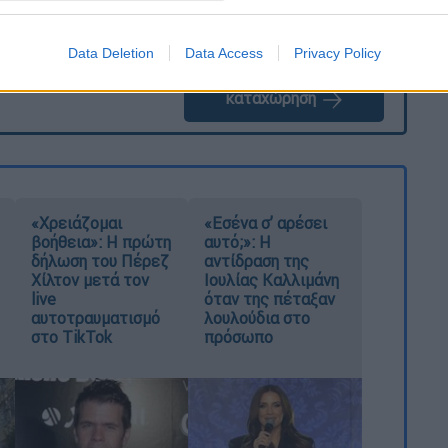
Data Deletion
Data Access
Privacy Policy
καταχώρηση
«Χρειάζομαι
«Εσένα σ’ αρέσει
βοήθεια»: Η πρώτη
αυτό;»: Η
δήλωση του Πέρεζ
αντίδραση της
Χίλτον μετά τον
Ιουλίας Καλλιμάνη
live
όταν της πέταξαν
αυτοτραυματισμό
λουλούδια στο
στο TikTok
πρόσωπο