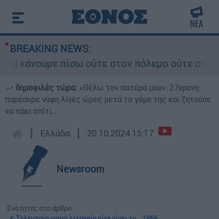
BREAKING NEWS:
 κάνουμε πίσω ούτε στον πόλεμο ούτε στις διαπρ
δημοφιλές τώρα:
«Θέλω τον πατέρα μου»: 27χρονη
παρέσυρε νύφη λίγες ώρες μετά το γάμο της και ζητούσε
να πάει σπίτι...
┋
Ελλάδα
┋
20.10.2024 15:17
Newsroom
Ενότητες στο άρθρο:
📌 Τελευταία φορά λιτανεία είχε γίνει το... 1966