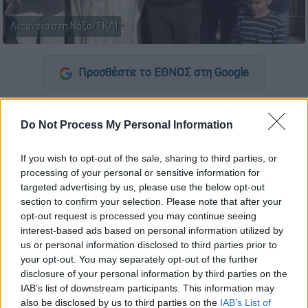
Λιτανεία στη Νάξο/ΣΚΑΙ
Προσθέστε το ΕΘΝΟΣ στη Google
Σκηνές από... Μεσαίωνα
εκτυλίχθηκαν στη
Do Not Process My Personal Information
Νάξο
, που υποφέρει από τη λειψυδρία εδώ
και μήνες,
καθώς στο νησί δεν έχει βρέξει
If you wish to opt-out of the sale, sharing to third parties, or
από τον περασμένο Απρίλιο.
processing of your personal or sensitive information for
targeted advertising by us, please use the below opt-out
ΔΙΑΒΑΣΤΕ ΕΠΙΣΗΣ
section to confirm your selection. Please note that after your
opt-out request is processed you may continue seeing
interest-based ads based on personal information utilized by
Ελλάδα
|
20.10.2024 12:20
us or personal information disclosed to third parties prior to
Θρίλερ στη Χαλκιδική: Βρέθηκαν
your opt-out. You may separately opt-out of the further
οστά σε χωράφι - Εικάζεται πως
disclosure of your personal information by third parties on the
ανήκουν σε 41χρονο που
IAB’s list of downstream participants. This information may
also be disclosed by us to third parties on the
IAB’s List of
εξαφανίστηκε πριν από 2 χρόνια