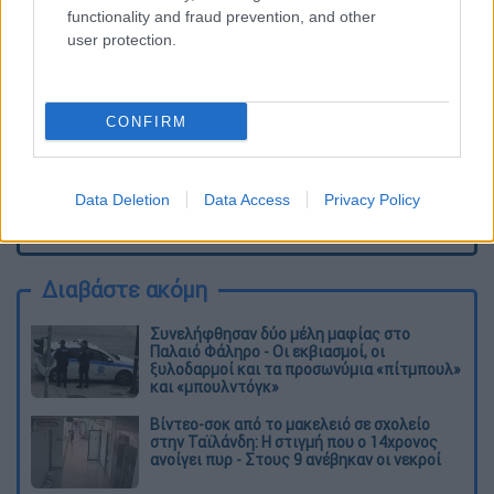
functionality and fraud prevention, and other
user protection.
CONFIRM
Data Deletion
Data Access
Privacy Policy
καταχώρηση
Διαβάστε ακόμη
Συνελήφθησαν δύο μέλη μαφίας στο
Παλαιό Φάληρο - Οι εκβιασμοί, οι
ξυλοδαρμοί και τα προσωνύμια «πίτμπουλ»
και «μπουλντόγκ»
Βίντεο-σοκ από το μακελειό σε σχολείο
στην Ταϊλάνδη: Η στιγμή που ο 14χρονος
ανοίγει πυρ - Στους 9 ανέβηκαν οι νεκροί