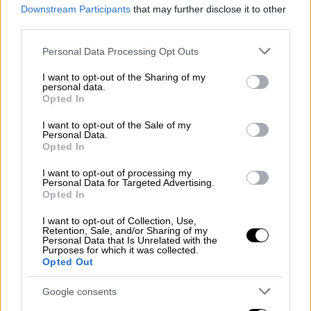
Downstream Participants
that may further disclose it to other
third parties.
Please note that this website/app uses one or more Google
Personal Data Processing Opt Outs
Τελευταία φορά λιτανεία είχε γίνει
services and may gather and store information including but
not limited to your visit or usage behaviour. You may click to
I want to opt-out of the Sharing of my
το... 1966
personal data.
grant or deny consent to Google and its third-party tags to
Opted In
use your data for below specified purposes in below Google
Ειδικότερα, σύμφωνα με πλάνα του ΣΚΑΙ
consent section.
I want to opt-out of the Sale of my
λιτανείες
για να βρέξει κάνουν οι κάτοικοι,
Personal Data.
Opted In
καθώς οι αγρότες και παραγωγοί
αντιμετωπίζουν τεράστιο πρόβλημα και οι
I want to opt-out of processing my
Personal Data for Targeted Advertising.
καλλιέργειες απειλούνται από την ξηρασία.
Opted In
Σημειώνεται ότι την τελευταία φορά που
I want to opt-out of Collection, Use,
Retention, Sale, and/or Sharing of my
στο νησί είχε γίνει λιτανεία για να
Personal Data that Is Unrelated with the
Purposes for which it was collected.
παρακαλέσουν τον Θεό για βροχή το
1966
.
Opted Out
Τότε, ιερείς και ποίμνιο είχαν κατεβάσει τις
εικόνες στη θάλασσα και την επόμενη ημέρα
Google consents
έβρεξε, όπως δήλωσε στους Αταίριαστους