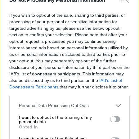
Do Not Process My Personal Information
Προσθέστε το ΕΘΝΟΣ στη Google
If you wish to opt-out of the sale, sharing to third parties, or
Σεισμός
3,3 Ρίχτερ
σημειώθηκε το πρωί της
processing of your personal or sensitive information for
Δευτέρας ανοιχτά της Κρήτης.
targeted advertising by us, please use the below opt-out
section to confirm your selection. Please note that after your
opt-out request is processed you may continue seeing
ΔΙΑΒΑΣΤΕ ΕΠΙΣΗΣ
interest-based ads based on personal information utilized by
us or personal information disclosed to third parties prior to
Ελλάδα
|
21.10.2024 09:09
your opt-out. You may separately opt-out of the further
disclosure of your personal information by third parties on the
Κίνηση στους δρόμους: Στο «κόκκινο»
IAB’s list of downstream participants. This information may
ο Κηφισός λόγω τροχαίου - Πού αλλού
also be disclosed by us to third parties on the
IAB’s List of
υπάρχουν καθυστερήσεις
Downstream Participants
that may further disclose it to other
third parties.
Please note that this website/app uses one or more Google
Personal Data Processing Opt Outs
services and may gather and store information including but
Σύμφωνα με το Γεωδυναμικό Ινστιτούτο, το
not limited to your visit or usage behaviour. You may click to
I want to opt-out of the Sharing of my
personal data.
επίκεντρο εντοπίζεται 61 χιλιόμετρα δυτικά
grant or deny consent to Google and its third-party tags to
Opted In
use your data for below specified purposes in below Google
νοτιοδυτικά της Παλαιοχώρας Χανίων.
consent section.
I want to opt-out of the Sale of my