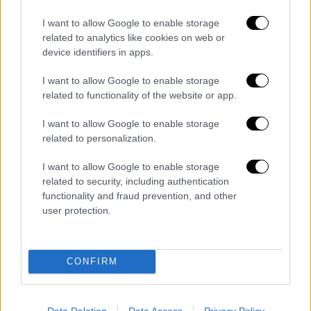
ΕΘΝΟΣ θα παρεμβαίνει και τα προσβλητικά σχόλια θα
διαγράφονται
I want to allow Google to enable storage
related to analytics like cookies on web or
device identifiers in apps.
I want to allow Google to enable storage
related to functionality of the website or app.
I want to allow Google to enable storage
related to personalization.
καταχώρηση
I want to allow Google to enable storage
related to security, including authentication
functionality and fraud prevention, and other
Διαβάστε ακόμη
user protection.
Συνελήφθησαν δύο μέλη μαφίας στο
Παλαιό Φάληρο - Οι εκβιασμοί, οι
ξυλοδαρμοί και τα προσωνύμια «πίτμπουλ»
CONFIRM
και «μπουλντόγκ»
Βίντεο-σοκ από το μακελειό σε σχολείο
στην Ταϊλάνδη: Η στιγμή που ο 14χρονος
Data Deletion
Data Access
Privacy Policy