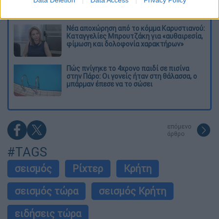
ανοίγει πυρ - Στους 9 ανέβηκαν οι νεκροί
Νέα αποχώρηση από το κόμμα Καρυστιανού:
Καταγγελίες Μπρουτζάκη για «αυθαιρεσία,
φίμωση και δολοφονία χαρακτήρων»
Πώς πνίγηκε το 4χρονο παιδί σε πισίνα
στην Πάρο: Οι γονείς ήταν στη θάλασσα, ο
μπάρμαν έπεσε να το σώσει
επόμενο
άρθρο
#TAGS
σεισμός
Ρίχτερ
Κρήτη
σεισμός τώρα
σεισμός Κρήτη
ειδήσεις τώρα