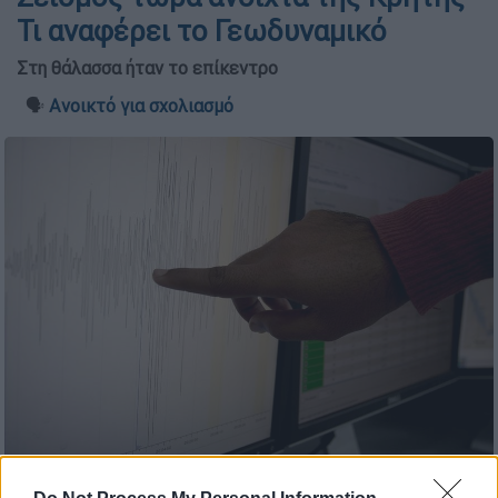
Τι αναφέρει το Γεωδυναμικό
Στη θάλασσα ήταν το επίκεντρο
🗣️
Ανοικτό για σχολιασμό