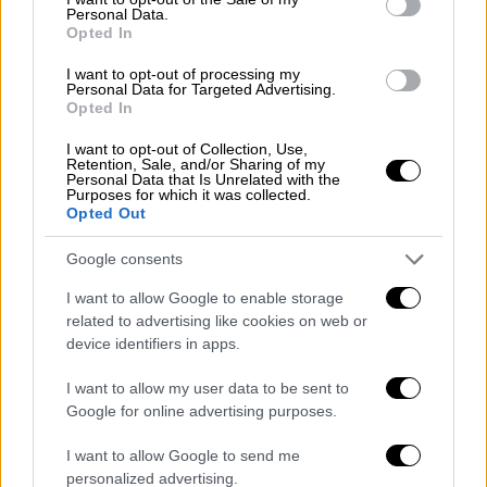
Personal Data.
Το εστιακό βάθος υπολογίζεται στα 17,5
Opted In
χιλιόμετρα.
I want to opt-out of processing my
Personal Data for Targeted Advertising.
Opted In
I want to opt-out of Collection, Use,
Retention, Sale, and/or Sharing of my
Personal Data that Is Unrelated with the
Purposes for which it was collected.
Opted Out
Google consents
I want to allow Google to enable storage
related to advertising like cookies on web or
device identifiers in apps.
Σεισμός Κρήτη
I want to allow my user data to be sent to
Google for online advertising purposes.
I want to allow Google to send me
personalized advertising.
Τα σχολιά σας δημοσιεύονται άμεσα με δική σας ευθύνη. Το