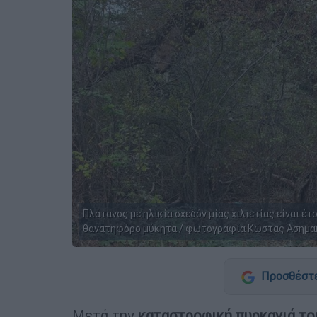
Πλάτανος με ηλικία σχεδόν μίας χιλιετίας είναι έ
θανατηφόρο μύκητα / φωτογραφία Κώστας Ασημακ
Προσθέστε
Μετά την
καταστροφική πυρκαγιά το