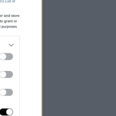
B’s List of
er and store
to grant or
ed purposes