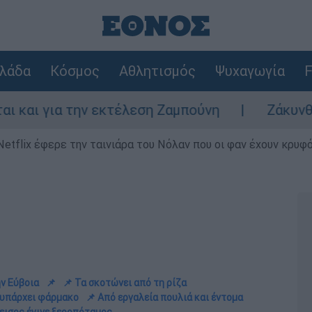
λάδα
Κόσμος
Αθλητισμός
Ψυχαγωγία
F
 εκτέλεση Ζαμπούνη
Ζάκυνθος: Τι απαντά 
Netflix έφερε την ταινιάρα του Νόλαν που οι φαν έχουν κρυφό
ν Εύβοια
📌
📌 Τα σκοτώνει από τη ρίζα
 υπάρχει φάρμακο
📌 Από εργαλεία πουλιά και έντομα