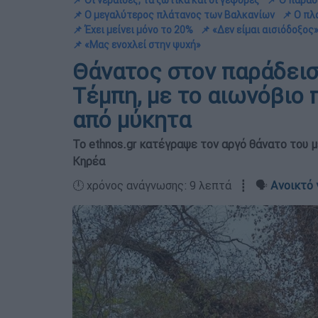
📌 Οι νεράιδες, τα ξωτικά και οι γέφυρες
📌 Ο παράδ
📌 Ο μεγαλύτερος πλάτανος των Βαλκανίων
📌 Ο πλ
📌 Έχει μείνει μόνο το 20%
📌 «Δεν είμαι αισιόδοξος
📌 «Μας ενοχλεί στην ψυχή»
Θάνατος στον παράδεισ
Τέμπη, με το αιωνόβιο
από μύκητα
Το ethnos.gr κατέγραψε τον αργό θάνατο του
Κηρέα
🕛 χρόνος ανάγνωσης: 9 λεπτά ┋ 🗣️
Ανοικτό 