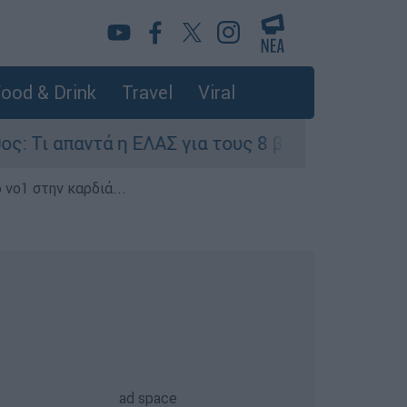
ood & Drink
Travel
Viral
η ΕΛΑΣ για τους 8 βιασμούς τουριστριών - «Μόν
 νο1 στην καρδιά...