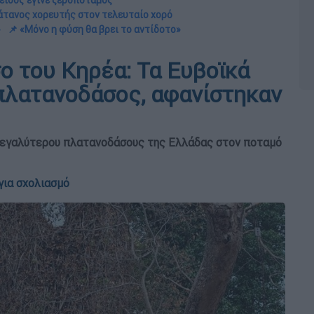
εισος έγινε ξεροπόταμος
άτανος χορευτής στον τελευταίο χορό
»
📌 «Μόνο η φύση θα βρει το αντίδοτο»
ο του Κηρέα: Τα Ευβοϊκά
 πλατανοδάσος, αφανίστηκαν
 μεγαλύτερου πλατανοδάσους της Ελλάδας στον ποταμό
για σχολιασμό