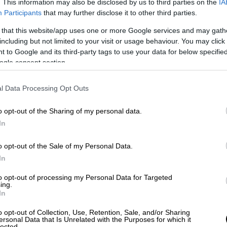
. This information may also be disclosed by us to third parties on the
IA
Participants
that may further disclose it to other third parties.
 that this website/app uses one or more Google services and may gath
including but not limited to your visit or usage behaviour. You may click 
 to Google and its third-party tags to use your data for below specifi
ogle consent section.
l Data Processing Opt Outs
κητα Ceratocystis platani
, το
. Οι άνθρωποι του δάσους το αποκαλούν
o opt-out of the Sharing of my personal data.
ς ρυθμούς νεκρώνει ζωντανά μνημεία της
In
ια αλλά πλέον καταρρέουν το ένα μετά το
o opt-out of the Sale of my Personal Data.
In
to opt-out of processing my Personal Data for Targeted
ing.
In
o opt-out of Collection, Use, Retention, Sale, and/or Sharing
ersonal Data that Is Unrelated with the Purposes for which it
lected.