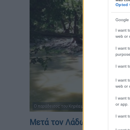
Opted 
Google 
I want t
web or d
I want t
purpose
I want 
I want t
web or d
I want t
or app.
Ο παράδεισος του Κηρέα με τα... ιπτάμενα ξύλινα 
I want t
Mετά τον Λάδωνα πέρασε σ
I want t