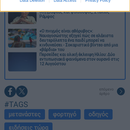
Data Deletion
Data Access
Privacy Policy
Πέθανε σε ηλικία 87 ετών ο σπουδαίος
συγγραφέας και φιλόσοφος, Στέλιος
Ράμφος
«Ο πνιγμός είναι αθόρυβος»:
Ναυαγοσώστης εξηγεί πώς σε ελάχιστα
δευτερόλεπτα ένα παιδί μπορεί να
κινδυνεύσει - Σοκαριστικό βίντεο από μια
«βάρδια» του
Περσείδες και ολική έκλειψη Ηλίου: Δύο
εντυπωσιακά φαινόμενα στον ουρανό στις
12 Αυγούστου
επόμενο
άρθρο
#TAGS
μετανάστες
φορτηγό
οδηγός
ειδήσεις τώρα