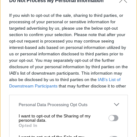
Do Not Process My Personal Information
If you wish to opt-out of the sale, sharing to third parties, or
Προσθέστε το ΕΘΝΟΣ στη Google
processing of your personal or sensitive information for
targeted advertising by us, please use the below opt-out
Δύο νεαρούς
εντόπισε στο
φορτηγό
του
section to confirm your selection. Please note that after your
opt-out request is processed you may continue seeing
Τούρκος
οδηγός
που είχε σταθμεύσει, το
interest-based ads based on personal information utilized by
απόγευμα της Πέμπτης, σε πρατήριο στο
us or personal information disclosed to third parties prior to
Νεοχώρι Παραμυθιάς.
your opt-out. You may separately opt-out of the further
disclosure of your personal information by third parties on the
IAB’s list of downstream participants. This information may
ΔΙΑΒΑΣΤΕ ΕΠΙΣΗΣ
also be disclosed by us to third parties on the
IAB’s List of
Downstream Participants
that may further disclose it to other
Ελλάδα
|
24.10.2024 18:16
third parties.
Σε χειρουργείο υποβάλλεται η
Please note that this website/app uses one or more Google
Personal Data Processing Opt Outs
14χρονη που τραυματίστηκε από
services and may gather and store information including but
σοβάδες μπαλκονιού -Εικόνες από το
not limited to your visit or usage behaviour. You may click to
I want to opt-out of the Sharing of my
personal data.
σημείο
grant or deny consent to Google and its third-party tags to
Opted In
use your data for below specified purposes in below Google
consent section.