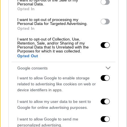
I want to opt-out of the Sale of my
Personal Data.
Opted In
Στο νοσοκομείο ο δεύτερος νεαρός
I want to opt-out of processing my
Personal Data for Targeted Advertising.
Σύμφωνα με την ΕΡΤ,
εντόπισε τη σφραγίδα
Opted In
του φορτίου του παραβιασμένο
και κατά τον
I want to opt-out of Collection, Use,
έλεγχο που έκανε, ανακάλυψε δύο νεαρά
Retention, Sale, and/or Sharing of my
Personal Data that Is Unrelated with the
άτομα, εντός του φορτίου. Αμέσως
Purposes for which it was collected.
ειδοποίησε τις Αρχές. Ο ένας βρέθηκε
Opted Out
νεκρός, ενώ ο άλλος, ανήλικος 16 ετών κατά
Google consents
δήλωσή του, διακομίστηκε στο Νοσοκομείο
Φιλιατών για ιατρική περίθαλψη.
I want to allow Google to enable storage
related to advertising like cookies on web or
Πρόκειται για υπηκόους Αφγανιστάν,
device identifiers in apps.
σύμφωνα με τη δήλωση του ανηλίκου.
I want to allow my user data to be sent to
Google for online advertising purposes.
Προανάκριση
διενεργείται από το Α.Τ.
Παραμυθιάς.
I want to allow Google to send me
personalized advertising.