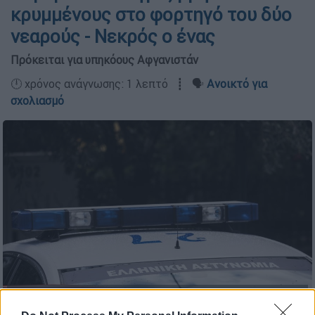
κρυμμένους στο φορτηγό του δύο
νεαρούς - Νεκρός ο ένας
Πρόκειται για υπηκόους Αφγανιστάν
🕛 χρόνος ανάγνωσης: 1 λεπτό ┋ 🗣️
Ανοικτό για
σχολιασμό
Περιπολικό της αστυνομίας (ΣΩΤΗΡΗΣ
ΔΗΜΗΤΡΟΠΟΥΛΟΣ/EUROKINISSI)