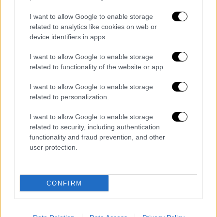
I want to allow Google to enable storage
Τα σχολιά σας δημοσιεύονται άμεσα με δική σας ευθύνη. Το
related to analytics like cookies on web or
ΕΘΝΟΣ θα παρεμβαίνει και τα προσβλητικά σχόλια θα
device identifiers in apps.
διαγράφονται
I want to allow Google to enable storage
related to functionality of the website or app.
I want to allow Google to enable storage
related to personalization.
I want to allow Google to enable storage
related to security, including authentication
καταχώρηση
functionality and fraud prevention, and other
user protection.
Διαβάστε ακόμη
CONFIRM
«Είχαν άδεια για τις Αλυκές,
προσγειώθηκαν στο... Σαρακήνικο:
Προθεσμία να απολογηθούν ζήτησαν
χειριστής και ιδιοκτήτης