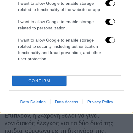
Μάλιστα, ο σύντροφος της Κατερίνας, που
I want to allow Google to enable storage
related to functionality of the website or app.
το 2021 έφυγε από τη ζωή το κοριτσάκι
τους, ανέφερε πως «έφυγε πεθαμένο το
I want to allow Google to enable storage
παιδί από το σπίτι. Με ενημέρωσε η τότε
related to personalization.
σχέση της 24χρονης . Με πήρε τηλέφωνο και
I want to allow Google to enable storage
είπε ότι κάτι έπαθε το παιδί και ότι η Ειρήνη
related to security, including authentication
του έστειλε φωτογραφία ότι πέθανε. Την
functionality and fraud prevention, and other
πήρα τηλέφωνο και έλεγε ότι το παιδί είναι
user protection.
καλά. Γιατί δεν βγαίνει να πει τα πράγματα
όπως είναι; Δεν μπορώ να κατηγορήσω, αυτά
θα τα βρουν οι Αρχές».
CONFIRM
Η 24χρονη ζητά απαντήσεις για τα
δικά της παιδιά
Data Deletion
Data Access
Privacy Policy
Επιπλέον, η 24χρονη θέλει να γίνει
γονιδιακός έλεγχος για τα δύο δικά της
παιδιά, σύμφωνα με τη δικηγόρο της.