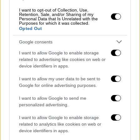
video
I want to opt-out of Collection, Use,
Retention, Sale, and/or Sharing of my
Personal Data that Is Unrelated with the
Purposes for which it was collected.
Opted Out
Google consents
Συγκεκριμένα, επιτήδειοι
απέσπασαν από
πολίτη 3.000 ευρώ
, παριστάνοντας τους
I want to allow Google to enable storage
λογιστές και τα χρήματα μπήκαν σε
related to advertising like cookies on web or
device identifiers in apps.
λογαριασμό που ήταν στο όνομα της
24χρονης.
I want to allow my user data to be sent to
Google for online advertising purposes.
«Το παιδί ήταν νεκρό και αυτή έλεγε
ότι είναι καλά»
I want to allow Google to send me
personalized advertising.
Οι υποθέσεις των πέντε νεκρών βρεφών σε
I want to allow Google to enable storage
Αμαλιάδα και Αχαΐα ερευνώνται από τις
related to analytics like cookies on web or
Αρχές, με τις συμπτώσεις και τα ανεξήγητα
device identifiers in apps.
περιστατικά να προκαλούν ερωτήματα.