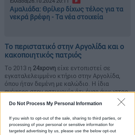
Ελλάδα
|
26.10.2024 20:11
Αμαλιάδα: Θρίλερ δίχως τέλος για τα
νεκρά βρέφη - Τα νέα στοιχεία
Το περιστατικό στην Αργολίδα και ο
κακοποιητικός πατριός
Το 2013 η
24χρονη
είχε εντοπιστεί σε
εγκαταλελειμμένο κτήριο στην Αργολίδα,
όπου ήταν δεμένη με καλώδιο. Η ίδια
ανέφερε στην αστυνομία ότι ένας άγνωστος
την έπιασε από το χέρι και την πήγε στο
Do Not Process My Personal Information
σημείο, όπου τη θώπευσε. Παράλληλα, το
2015 ο πατέρας της δήλωσε ότι στην
If you wish to opt-out of the sale, sharing to third parties, or
αστυνομία την εξαφάνισή της.
processing of your personal or sensitive information for
targeted advertising by us, please use the below opt-out