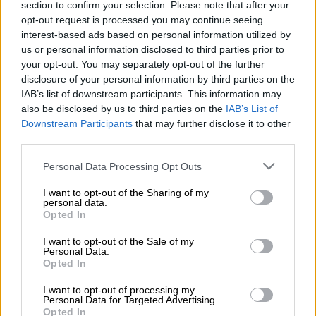
Η 24χρονη είχε φύγει από το σπίτι της στο
section to confirm your selection. Please note that after your
Άργος, καθώς την κακοποιούσε ο πατριός
opt-out request is processed you may continue seeing
της, σύμφωνα με όσα ανέφερε ο πρόεδρος
interest-based ads based on personal information utilized by
us or personal information disclosed to third parties prior to
του «Χαμόγελου του
Παιδιού
» Κώστας
your opt-out. You may separately opt-out of the further
Γιαννόπουλος.
disclosure of your personal information by third parties on the
IAB’s list of downstream participants. This information may
Οι τηλεφωνικές απάτες
also be disclosed by us to third parties on the
IAB’s List of
Downstream Participants
that may further disclose it to other
Σημειώνεται ότι τον Νοέμβριο του 2023 η
third parties.
24χρονη
είχε απασχολήσει την αστυνομία,
Please note that this website/app uses one or more Google
Personal Data Processing Opt Outs
σύμφωνα με όσα αναφέρει το STAR, αφού το
services and may gather and store information including but
όνομά της ενεπλάκη σε σπείρα με
not limited to your visit or usage behaviour. You may click to
I want to opt-out of the Sharing of my
personal data.
τηλεφωνικές απάτες.
grant or deny consent to Google and its third-party tags to
Opted In
use your data for below specified purposes in below Google
consent section.
I want to opt-out of the Sale of my
Personal Data.
Opted In
I want to opt-out of processing my
Personal Data for Targeted Advertising.
Opted In