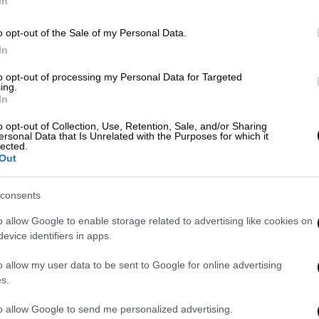
In
καθαυτή την λίμνη.
o opt-out of the Sale of my Personal Data.
τήσεις με μεγάλους παραγωγούς ηλεκτρικού
In
λος Μυτιληναίου και άλλους για την
άδων αφαλάτωσης δεδομένου ότι η
to opt-out of processing my Personal Data for Targeted
ing.
ση ηλεκτρικής ενέργειας.
In
ροχωρήσουν οι συζητήσεις με την ΔΕΗ,
o opt-out of Collection, Use, Retention, Sale, and/or Sharing
ersonal Data that Is Unrelated with the Purposes for which it
υρίου. Οι άλλες δύο ή τρεις στην πλευρά του
lected.
Out
 του αγωγού μεταφοράς νερού από το
consents
ωσαν στο ΑΠΕ/ΜΠΕ ότι το κόστος του
o allow Google to enable storage related to advertising like cookies on
 και φτάνει το 1 € το κυβικό ενώ σήμερα η
evice identifiers in apps.
λεπτά.
o allow my user data to be sent to Google for online advertising
s.
to allow Google to send me personalized advertising.