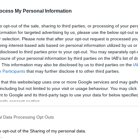
ocess My Personal Information
to opt-out of the sale, sharing to third parties, or processing of your per
formation for targeted advertising by us, please use the below opt-out s
τηκαν οι 37 μετανάστες από το
r selection. Please note that after your opt-out request is processed y
eing interest-based ads based on personal information utilized by us or
disclosed to third parties prior to your opt-out. You may separately opt-
losure of your personal information by third parties on the IAB’s list of
. This information may also be disclosed by us to third parties on the
IA
Participants
that may further disclose it to other third parties.
νων μετά από το θάνατο 21χρονου -
 άλλους χώρους
 that this website/app uses one or more Google services and may gath
including but not limited to your visit or usage behaviour. You may click 
 to Google and its third-party tags to use your data for below specifi
ogle consent section.
λάτωσης
l Data Processing Opt Outs
είται το
ΑΠΕ-ΜΠΕ
έχει ήδη προχωρήσει η
o opt-out of the Sharing of my personal data.
πό τους δύο ποταμούς που εκβάλλουν στην