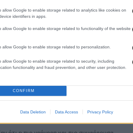
o allow Google to enable storage related to analytics like cookies on
evice identifiers in apps.
o allow Google to enable storage related to functionality of the website
video
o allow Google to enable storage related to personalization.
o allow Google to enable storage related to security, including
cation functionality and fraud prevention, and other user protection.
CONFIRM
 είναι σχετικά χρονοβόρες και θα πάρουν
Data Deletion
Data Access
Privacy Policy
ιτουργήσουν.
αν ότι η πιο γρήγορη και πιο συμφέρουσα