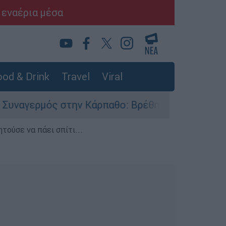
 εναέρια μέσα
od & Drink
Travel
Viral
στην Κάρπαθο: Βρέθηκαν παλιά πυρομαχικά στο 
τούσε να πάει σπίτι...