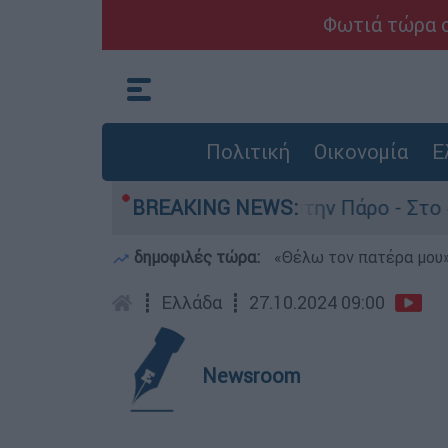
Φωτιά τώρα σ
Πολιτική
Οικονομία
Ε
θάνατο του 4χρονου στην Πάρο - Στο «μικροσκόπ
BREAKING NEWS:
δημοφιλές τώρα:
«Θέλω τον πατέρα μου»:
┋
Ελλάδα
┋
27.10.2024 09:00
Newsroom