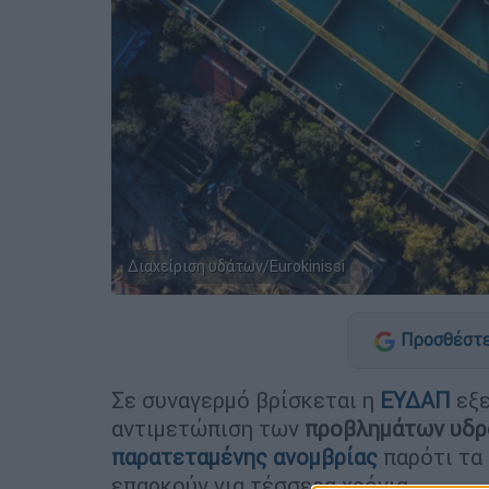
Διαχείριση υδάτων/Eurokinissi
Προσθέστε
Σε συναγερμό βρίσκεται η
ΕΥΔΑΠ
εξε
αντιμετώπιση των
προβλημάτων υδρ
παρατεταμένης ανομβρίας
παρότι τα
επαρκούν για τέσσερα χρόνια.