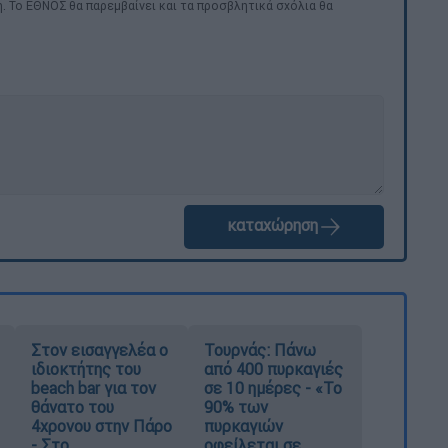
. Το ΕΘΝΟΣ θα παρεμβαίνει και τα προσβλητικά σχόλια θα
καταχώρηση
Στον εισαγγελέα ο
Τουρνάς: Πάνω
ιδιοκτήτης του
από 400 πυρκαγιές
beach bar για τον
σε 10 ημέρες - «Το
θάνατο του
90% των
4χρονου στην Πάρο
πυρκαγιών
- Στο
οφείλεται σε