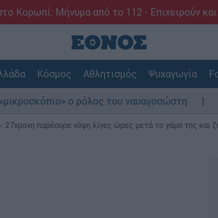
το Κορωπί: Μήνυμα από το 112 - Επιχειρούν και
λλάδα
Κόσμος
Αθλητισμός
Ψυχαγωγία
Fo
ιο» ο ρόλος του ναυαγοσώστη
Συναγερμός 
 27χρονη παρέσυρε νύφη λίγες ώρες μετά το γάμο της και ζη