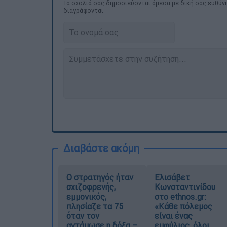
Τα σχολιά σας δημοσιεύονται άμεσα με δική σας ευθύνη
διαγράφονται
Διαβάστε ακόμη
O στρατηγός ήταν
Ελισάβετ
σχιζοφρενής,
Κωνσταντινίδου
εμμονικός,
στο ethnos.gr:
πλησίαζε τα 75
«Κάθε πόλεμος
όταν τον
είναι ένας
αντάμωσε η δόξα –
εμφύλιος, όλοι