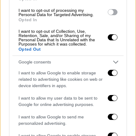
Στέλεχος του υπουργείου σημείωσε στον
I want to opt-out of processing my
ΑΝΤ1 ότι «η
καραντίνα ισχύει για τις
Personal Data for Targeted Advertising.
Opted In
κτηνοτροφικές μονάδες
όλης της χώρας,
ακόμη και σε περιοχές όπου δεν έχει
I want to opt-out of Collection, Use,
Retention, Sale, and/or Sharing of my
εντοπισθεί κρούσμα ευλογιάς των
Personal Data that Is Unrelated with the
Purposes for which it was collected.
αιγοπροβάτων». Από την πλευρά τους, όμως,
Opted Out
οι
κτηνοτρόφοι
υπογραμμίζουν ότι, τα μέτρα
της πολιτείας δεν είναι επαρκή, για τη ζημιά
Google consents
που έχουν υποστεί, περιγράφοντας τη
I want to allow Google to enable storage
δύσκολη κατάσταση στην οποία βρίσκονται.
related to advertising like cookies on web or
Όπως εξήγησαν οι ίδιοι οι κτηνοτρόφοι της
device identifiers in apps.
Φλώρινας, δεν είναι δυνατόν να τηρηθεί το
I want to allow my user data to be sent to
μέτρο της υποχρεωτικής καραντίνας καθώς,
Google for online advertising purposes.
στις αποθήκες,
δεν υπάρχει διαθέσιμη τροφή
για τα αιγοπρόβατα.
Την ίδια στιγμή, στην
I want to allow Google to send me
personalized advertising.
Αχαΐα, πάνω από 15.000 ζώα έχουν ελεγχθεί
από τις κτηνιατρικές υπηρεσίες της
I want to allow Google to enable storage