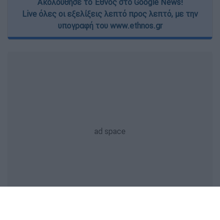
Ακολούθησε το Έθνος στο Google News!
Live όλες οι εξελίξεις λεπτό προς λεπτό, με την
υπογραφή του www.ethnos.gr