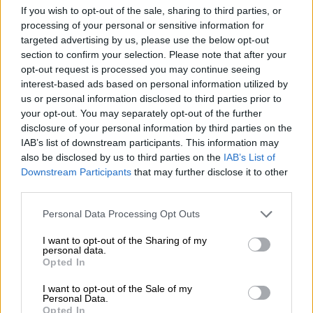
εκατ. έλεγχοι σε ζώα από τις
If you wish to opt-out of the sale, sharing to third parties, or
κτηνιατρικές υπηρεσίες του ΥΠΑΑΤ
processing of your personal or sensitive information for
targeted advertising by us, please use the below opt-out
section to confirm your selection. Please note that after your
opt-out request is processed you may continue seeing
interest-based ads based on personal information utilized by
Μετά τον
εντοπισμό νέου κρούσματος στη
us or personal information disclosed to third parties prior to
Φωκίδα, η
παράταση των μέτρων για ακόμη
your opt-out. You may separately opt-out of the further
10 ημέρες με σκοπό την αποφυγή περαιτέρω
disclosure of your personal information by third parties on the
μετάδοσης του ιού εξετάζεται από το
IAB’s list of downstream participants. This information may
υπουργείο
ενώ, παράλληλα, θέμα χρόνου
also be disclosed by us to third parties on the
IAB’s List of
Downstream Participants
that may further disclose it to other
θεωρείται το να προκύψουν ελλείψεις στην
third parties.
αγορά κρέατος. Καταναλωτές και
Please note that this website/app uses one or more Google
επιχειρηματίες εστίασης, ως εκ τούτου,
Personal Data Processing Opt Outs
services and may gather and store information including but
προειδοποιούν για
ανατιμήσεις στο τελικό
not limited to your visit or usage behaviour. You may click to
I want to opt-out of the Sharing of my
προϊόν.
personal data.
grant or deny consent to Google and its third-party tags to
Opted In
use your data for below specified purposes in below Google
Για ανεπαρκή μέτρα κάνουν λόγο οι
consent section.
I want to opt-out of the Sale of my
κτηνοτρόφοι
Personal Data.
Opted In