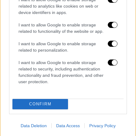
Περιφέρειας Δυτικής Ελλάδας. Έως τώρα,
related to analytics like cookies on web or
δεν έχει βρεθεί κανένα κρούσμα.
device identifiers in apps.
I want to allow Google to enable storage
related to functionality of the website or app.
I want to allow Google to enable storage
related to personalization.
I want to allow Google to enable storage
related to security, including authentication
functionality and fraud prevention, and other
user protection.
CONFIRM
Τα σχολιά σας δημοσιεύονται άμεσα με δική σας ευθύνη. Το
ΕΘΝΟΣ θα παρεμβαίνει και τα προσβλητικά σχόλια θα
διαγράφονται
Data Deletion
Data Access
Privacy Policy