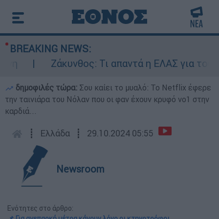
BREAKING NEWS:
Ζάκυνθος: Τι απαντά η ΕΛΑΣ για τους 8 
δημοφιλές τώρα:
Σου καίει το μυαλό: Το Netflix έφερε
την ταινιάρα του Νόλαν που οι φαν έχουν κρυφό νο1 στην
καρδιά...
┋
Ελλάδα
┋
29.10.2024 05:55
Newsroom
Ενότητες στο άρθρο:
📌 Για ανεπαρκή μέτρα κάνουν λόγο οι κτηνοτρόφοι