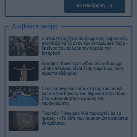
καταχώρηση
Διαβάστε ακόμη
O στρατηγός ήταν σχιζοφρενής, εμμονικός,
πλησίαζε τα 75 όταν τον αντάμωσε η δόξα –
Εκείνος που άλλαξε την πορεία της
Ιστορίας!
Ελισάβετ Κωνσταντινίδου στο ethnos.gr:
«Κάθε πόλεμος είναι ένας εμφύλιος, όλοι
είμαστε αδέλφια»
Στον εισαγγελέα ο ιδιοκτήτης του beach
bar για τον θάνατο του 4χρονου στην Πάρο -
Στο «μικροσκόπιο» ο ρόλος του
ναυαγοσώστη
Τουρνάς: Πάνω από 400 πυρκαγιές σε 10
ημέρες - «Το 90% των πυρκαγιών οφείλεται
σε αμέλεια»