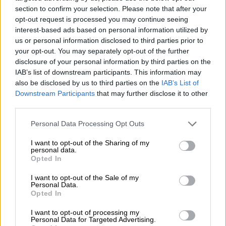
Ελλάδα
|
01.11.2024 08:44
section to confirm your selection. Please note that after your
Σάλος με την προσαγωγή και τον
opt-out request is processed you may continue seeing
ξυλοδαρμό δημοσιογράφου του
interest-based ads based on personal information utilized by
«Ριζοσπάστη» που κάλυπτε τη
us or personal information disclosed to third parties prior to
your opt-out. You may separately opt-out of the further
συγκέντρωση των εποχικών
disclosure of your personal information by third parties on the
πυροσβεστών - Δείτε βίντεο
IAB’s list of downstream participants. This information may
also be disclosed by us to third parties on the
IAB’s List of
Downstream Participants
that may further disclose it to other
third parties.
Ειδικότερα, σύμφωνα με την
ΕΛΑΣ
, στον
Please note that this website/app uses one or more Google
Personal Data Processing Opt Outs
εισαγγελέα και τον Συνήγορο του Πολίτη
services and may gather and store information including but
διαβιβάζεται το σύνολο του προανακριτικού
not limited to your visit or usage behaviour. You may click to
I want to opt-out of the Sharing of my
personal data.
υλικού (ένορκες καταθέσεις, βιντεοληπτικό
grant or deny consent to Google and its third-party tags to
Opted In
use your data for below specified purposes in below Google
και φωτογραφικό υλικό), το οποίο έχει
consent section.
I want to opt-out of the Sale of my
συγκεντρωθεί από τη Διεύθυνση Ασφάλειας
Personal Data.
Αττικής σχετικά με τη συγκέντρωση
Opted In
εποχικών πυροσβεστών στο Υπουργείο
I want to opt-out of processing my
Κλιματικής Κρίσης και Πολιτικής
Personal Data for Targeted Advertising.