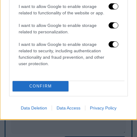
συγκεντρωθεί από τη Διεύθυνση Ασφάλειας
I want to allow Google to enable storage
Αττικής, αυτό θα διαβιβασθεί άμεσα στον
related to functionality of the website or app.
αρμόδιο Εισαγγελέα, καθώς και στον
I want to allow Google to enable storage
Συνήγορο του Πολίτη, στο πλαίσιο του
related to personalization.
θεσμικού του ρόλου ως αρμόδιος
ελεγκτικός μηχανισμός.
I want to allow Google to enable storage
related to security, including authentication
functionality and fraud prevention, and other
user protection.
Τα σχολιά σας δημοσιεύονται άμεσα με δική σας ευθύνη. Το
ΕΘΝΟΣ θα παρεμβαίνει και τα προσβλητικά σχόλια θα
διαγράφονται
CONFIRM
Data Deletion
Data Access
Privacy Policy