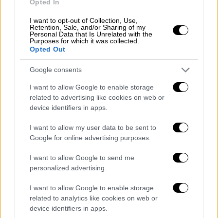
Opted In
Προστασίας, προκειμένου να υπάρξει
αξιολόγηση και πλήρης διερεύνηση
I want to opt-out of Collection, Use,
Retention, Sale, and/or Sharing of my
περιστατικών
Personal Data that Is Unrelated with the
Purposes for which it was collected.
Opted Out
Αναλυτικά η ανακοίνωση της ΕΛΑΣ.:
Google consents
Σε συνέχεια της από 31-10-2024
ανακοίνωσης σχετικά με τη συγκέντρωση
I want to allow Google to enable storage
related to advertising like cookies on web or
εποχικών πυροσβεστών στο Υπουργείο
device identifiers in apps.
Κλιματικής Κρίσης και Πολιτικής
Προστασίας, από το Αρχηγείο της Ελληνικής
I want to allow my user data to be sent to
Αστυνομίας ανακοινώνεται ότι, προκειμένου
Google for online advertising purposes.
να υπάρξει αξιολόγηση και πλήρης
I want to allow Google to send me
διερεύνηση περιστατικών που
personalized advertising.
περιλαμβάνονται στο σύνολο του
προανακριτικού υλικού (ένορκες
I want to allow Google to enable storage
related to analytics like cookies on web or
καταθέσεις, βιντεοληπτικό και
device identifiers in apps.
φωτογραφικό υλικό), το οποίο έχει