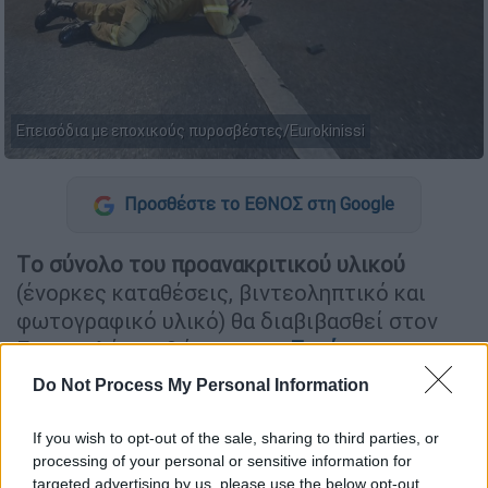
Επεισόδια με εποχικούς πυροσβέστες/Eurokinissi
Προσθέστε το ΕΘΝΟΣ στη Google
Tο σύνολο του προανακριτικού υλικού
(ένορκες καταθέσεις, βιντεοληπτικό και
φωτογραφικό υλικό) θα διαβιβασθεί στον
Εισαγγελέα, καθώς και τον
Συνήγορο του
Πολίτη.
Do Not Process My Personal Information
ΔΙΑΒΑΣΤΕ ΕΠΙΣΗΣ
If you wish to opt-out of the sale, sharing to third parties, or
processing of your personal or sensitive information for
targeted advertising by us, please use the below opt-out