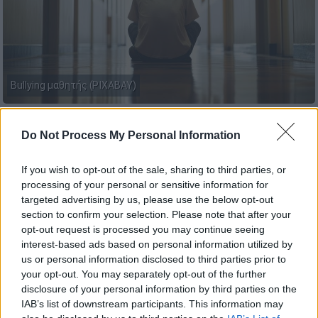
Bullying μαθητής (PIXABAY)
Προσθέστε το ΕΘΝΟΣ στη Google
Do Not Process My Personal Information
Ένα σοβαρό περιστατικό
bullying
κατά
If you wish to opt-out of the sale, sharing to third parties, or
processing of your personal or sensitive information for
μαθητή της 5ης τάξης του δημοτικού
targeted advertising by us, please use the below opt-out
σχολείου της
Πάτρας
κατήγγειλαν οι γονείς
section to confirm your selection. Please note that after your
του
10χρονου
.
opt-out request is processed you may continue seeing
interest-based ads based on personal information utilized by
Το συμβάν έγινε πριν από μερικές ημέρες,
us or personal information disclosed to third parties prior to
κατά τη διάρκεια
σχολικής εκδρομής
στα
your opt-out. You may separately opt-out of the further
disclosure of your personal information by third parties on the
Καλάβρυτα
, σύμφωνα με την ΕΡΤ.
IAB’s list of downstream participants. This information may