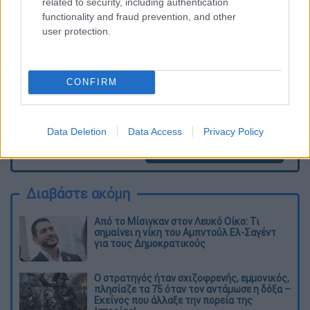
related to security, including authentication
διαγράφονται
functionality and fraud prevention, and other
user protection.
CONFIRM
Data Deletion
Data Access
Privacy Policy
καταχώρηση
Διαβάστε ακόμη
Από το Μίσιγκαν στον Λευκό Οίκο: Τι
σημαίνει η νίκη του Αμπντούλ Ελ-Σαγέντ
για τους Δημοκρατικούς
O στρατηγός ήταν σχιζοφρενής, εμμονικός,
πλησίαζε τα 75 όταν τον αντάμωσε η δόξα –
Εκείνος που άλλαξε την πορεία της