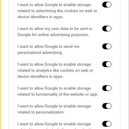
I want to allow Google to enable storage
Το παιδί αντέδρασε,
ξέφυγε και ενημέρωσε
related to advertising like cookies on web or
device identifiers in apps.
τους
εκπαιδευτικούς
, οι οποίοι, σύμφωνα με
τον δικηγόρο της οικογένειας, επιχείρησαν
I want to allow my user data to be sent to
να επιλύσουν το θέμα εσωτερικά. Ωστόσο, οι
Google for online advertising purposes.
γονείς του παιδιού υποστηρίζουν ότι
το
I want to allow Google to send me
παιδί πέφτει θύμα bullying
από
personalized advertising.
συγκεκριμένους συμμαθητές του εδώ και
δύο χρόνια
, με αποτέλεσμα να σκέφτονται να
I want to allow Google to enable storage
του αλλάξουν σχολικό περιβάλλον.
related to analytics like cookies on web or
device identifiers in apps.
Για την υπόθεση έχουν ήδη ενημερωθεί οι
I want to allow Google to enable storage
αρμόδιες εκπαιδευτικές
αρχές
και η
related to functionality of the website or app.
οικογένεια προτίθεται να
υποβάλλει μήνυση
.
I want to allow Google to enable storage
related to personalization.
Τα σχολιά σας δημοσιεύονται άμεσα με δική σας ευθύνη. Το
I want to allow Google to enable storage
ΕΘΝΟΣ θα παρεμβαίνει και τα προσβλητικά σχόλια θα