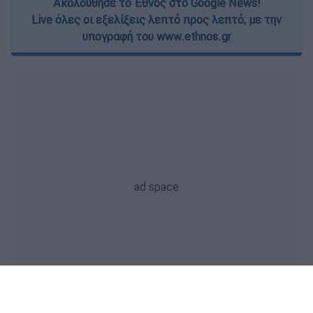
Ακολούθησε το Έθνος στο Google News!
Live όλες οι εξελίξεις λεπτό προς λεπτό, με την
υπογραφή του www.ethnos.gr