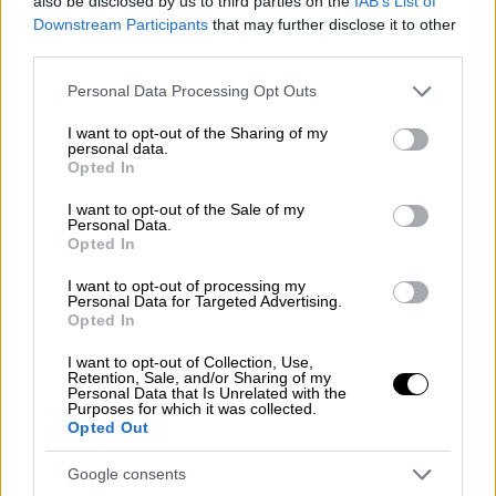
also be disclosed by us to third parties on the
IAB’s List of
ΔΙΑΒΑΣΤΕ ΕΠΙΣΗΣ
Downstream Participants
that may further disclose it to other
third parties.
Ελλάδα
|
04.11.2024 09:54
Please note that this website/app uses one or more Google
Personal Data Processing Opt Outs
Αμαλιάδα: «Η Ειρήνη δεν θα πάει στη
services and may gather and store information including but
Γερμανία, το είπε γιατί πιέστηκε» - Τι
not limited to your visit or usage behaviour. You may click to
I want to opt-out of the Sharing of my
personal data.
grant or deny consent to Google and its third-party tags to
αποκαλύπτει η δικηγόρος της
Opted In
use your data for below specified purposes in below Google
24χρονης
consent section.
I want to opt-out of the Sale of my
Personal Data.
Opted In
I want to opt-out of processing my
Τι κατήγγειλαν οι γονείς του παιδιού
Personal Data for Targeted Advertising.
Opted In
Σύμφωνα με τους γονείς του ανήλικου
I want to opt-out of Collection, Use,
μαθητή, και όπως αναφέρει η ΕΡΤ, κατά την
Retention, Sale, and/or Sharing of my
Personal Data that Is Unrelated with the
επιστροφή, μέσα στο λεωφορείο, τρεις
Purposes for which it was collected.
Opted Out
συμμαθητές του τον άρπαξαν και του
πέρασαν μια σακούλα στο
κεφάλι, κάνοντας
Google consents
ότι τον πνίγουν, για να τον
εκφοβίσουν
.