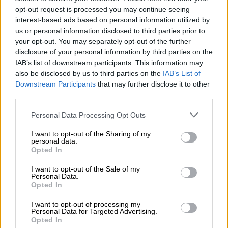
του καθηγητή του Εθνικού Μετσόβιου
opt-out request is processed you may continue seeing
Πολυτεχνείου σχετικά με την αιτία της
interest-based ads based on personal information utilized by
φωτιάς
, την διάρκειά της και την
us or personal information disclosed to third parties prior to
πυρόσφαιρα.
your opt-out. You may separately opt-out of the further
disclosure of your personal information by third parties on the
Έρχονται νέες διώξεις
IAB’s list of downstream participants. This information may
also be disclosed by us to third parties on the
IAB’s List of
Downstream Participants
that may further disclose it to other
Σύμφωνα με πληροφορίες της ΕΡΤ, το
third parties.
πόρισμα ε
ίναι στην
τελική ευθεία,
μετά και
την δειγματοληψία που ζήτησε ο
Please note that this website/app uses one or more Google
Personal Data Processing Opt Outs
services and may gather and store information including but
πραγματογνώμονας καθηγητής του ΕΜΠ των
not limited to your visit or usage behaviour. You may click to
I want to opt-out of the Sharing of my
ελαίων σιλικόνης από τα συντρίμμια του
personal data.
grant or deny consent to Google and its third-party tags to
Opted In
δυστυχήματος που φυλάσσονται στις
use your data for below specified purposes in below Google
εγκαταστάσεις του
ΟΣΕ
στο Κουλούρι. Τα
consent section.
I want to opt-out of the Sale of my
Personal Data.
έλαια θα εξεταστούν περαιτέρω, με τη
Opted In
δυνατότητα παρακολούθησης των
αναλύσεων και από τεχνικούς συμβούλους
I want to opt-out of processing my
Personal Data for Targeted Advertising.
των οικογενειών (σε περίπτωση που το
Opted In