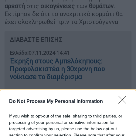
αρεστή
στις
οικογένειες
των
θυμάτων.
Εκτίμησε δε ότι το ανακριτικό κομμάτι θα
έχει ολοκληρωθεί πριν τα Χριστούγεννα.
ΔΙΑΒΑΣΤΕ ΕΠΙΣΗΣ
Ελλάδα
|
07.11.2024 14:41
Έκρηξη στους Αμπελόκηπους:
Προφυλακιστέα η 30χρονη που
νοίκιασε το διαμέρισμα
Do Not Process My Personal Information
Καταιγιστικές εξελίξεις αναμένονται την
προσεχή περίοδο στην υπόθεση.Αναμένεται
If you wish to opt-out of the sale, sharing to third parties, or
να ανοίξει
νέος κύκλος διώξεων,
ενώ θα
processing of your personal or sensitive information for
δοθεί επίσης στη δημοσιότητα το πόρισμα
targeted advertising by us, please use the below opt-out
section to confirm your selection. Please note that after your