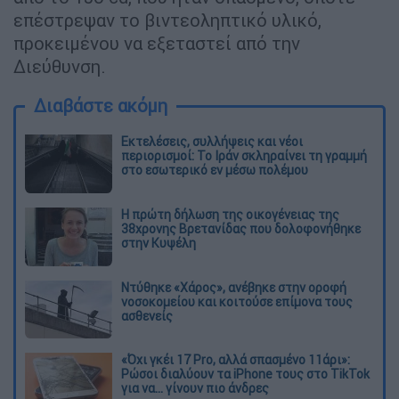
επέστρεψαν το βιντεοληπτικό υλικό,
προκειμένου να εξεταστεί από την
Διεύθυνση.
Διαβάστε ακόμη
Εκτελέσεις, συλλήψεις και νέοι
περιορισμοί: Το Ιράν σκληραίνει τη γραμμή
στο εσωτερικό εν μέσω πολέμου
Η πρώτη δήλωση της οικογένειας της
38χρονης Βρετανίδας που δολοφονήθηκε
στην Κυψέλη
Ντύθηκε «Χάρος», ανέβηκε στην οροφή
νοσοκομείου και κοιτούσε επίμονα τους
ασθενείς
«Όχι γκέι 17 Pro, αλλά σπασμένο 11άρι»:
Ρώσοι διαλύουν τα iPhone τους στο TikTok
για να... γίνουν πιο άνδρες