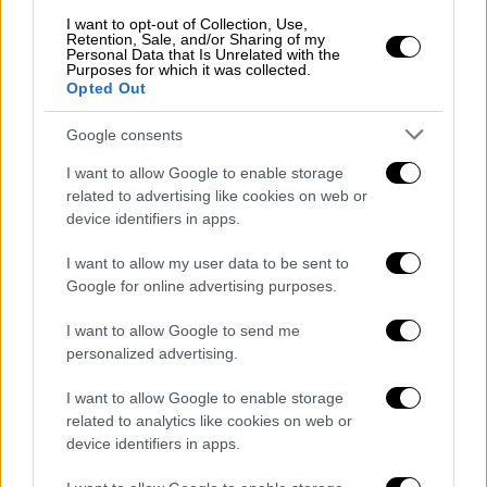
επιθυμούν) στο Γενικό Χημείο του κράτους,
I want to opt-out of Collection, Use,
το οποίο θα αποστείλει το πόρισμά του στον
Retention, Sale, and/or Sharing of my
Personal Data that Is Unrelated with the
πραγματογνώμονα καθηγητή, ο οποίος θα
Purposes for which it was collected.
Opted Out
κληθεί να προχωρήσει και στη μελέτη του
τελικού πορίσματος, πέραν των υπολοίπων,
Google consents
ώστε να εκδώσει το τελικό δικό του
I want to allow Google to enable storage
πόρισμα.
related to advertising like cookies on web or
device identifiers in apps.
Το επόμενο διάστημα αναμένεται ένα ακόμη
ενδιαφέρον για την ανακριτική έρευνα
I want to allow my user data to be sent to
στοιχείο και συγκεκριμένα, το πόρισμα της
Google for online advertising purposes.
Διεύθυνσης Εγκληματολογικών Ερευνών,
I want to allow Google to send me
που εξετάζει την γνησιότητα του
personalized advertising.
καταγραφικού που κατάσχεσε με άκρα
μυστικότητα ο Εφέτης Ανακριτής, από
I want to allow Google to enable storage
ιδιωτική επιχείρηση στην Κατερίνη. Το
related to analytics like cookies on web or
device identifiers in apps.
στοιχείο σχετίζεται με την
εμπορική
αμαξοστοιχία
και η κάμερα της ιδιωτικής