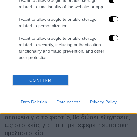
I want to allow Google to enable storage
επιχείρησης είναι υψηλής ευκρίνειας.
related to functionality of the website or app.
Σύμφωνα με πληροφορίες το βίντεο από την
I want to allow Google to enable storage
κάμερα της επιχείρησης της Κατερίνης,
related to personalization.
υπάρχει εδώ και πολύ καιρό και
συγκεκριμένα, από τον Μάρτιο του 2023,
I want to allow Google to enable storage
οπότε και δημοσιοποιήθηκε. Εντούτοις,
related to security, including authentication
functionality and fraud prevention, and other
δικαστικοί κύκλοι εκτιμούν ότι είναι
user protection.
σημαντικό στοιχείο, καθώς προέρχεται από
κάμερα υψηλής ευκρίνειας, δείχνει καθαρά
τη
διέλευση της εμπορικής αμαξοστοιχίας
CONFIRM
από τον
σταθμό της
Κατερίνης
και
δεδομένου ότι τα κοντέινερ που
κουβαλούσε η εμπορική εξετάστηκαν μετά
Data Deletion
Data Access
Privacy Policy
το δυστύχημα και δεν έδωσαν ύποπτα
στοιχεία για το φορτίο, θα δώσει εξηγήσεις,
ως στοιχείο, για το τι μετέφερε η εμπορική
αμαξοστοιχία.