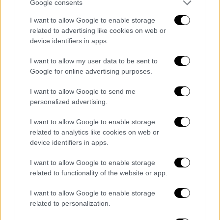
Google consents
I want to allow Google to enable storage
related to advertising like cookies on web or
device identifiers in apps.
video
I want to allow my user data to be sent to
Google for online advertising purposes.
I want to allow Google to send me
personalized advertising.
«Είμαι και παραμένω αθώος»
I want to allow Google to enable storage
Σε δηλώσεις του ο πατέρας Αντώνιος είπε:
related to analytics like cookies on web or
«
Είμαι ο πατήρ Αντώνιος
. Είμαι
αθώος
και
device identifiers in apps.
παραμένω αθώος. Συνεχίζω των αγώνα μου,
I want to allow Google to enable storage
ανεβαίνω το Γολγοθά μου, μέχρι την τελική
related to functionality of the website or app.
δικαίωση.
Σας κοιτώ στα μάτια
γιατί μπορώ
να σας κοιτάξω».
I want to allow Google to enable storage
related to personalization.
Οι δικηγόροι του δήλωσαν από πλευράς