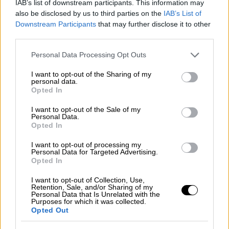
IAB’s list of downstream participants. This information may
Ελλάδα
|
14.11.2024 14:00
also be disclosed by us to third parties on the
IAB’s List of
Ως ύποπτοι κλήθηκαν οι πρώην
Downstream Participants
that may further disclose it to other
προστατευόμενοι μάρτυρες για την
third parties.
υπόθεση Novartis
Please note that this website/app uses one or more Google
Personal Data Processing Opt Outs
services and may gather and store information including but
not limited to your visit or usage behaviour. You may click to
I want to opt-out of the Sharing of my
personal data.
grant or deny consent to Google and its third-party tags to
Opted In
use your data for below specified purposes in below Google
Για τον πατέρα Αντώνιο, καθώς και
consent section.
I want to opt-out of the Sale of my
για ακόμη έναν καταδικασμένο, το
Personal Data.
δικαστήριο αποφάσισε η
ποινή
να είναι
Opted In
εξαγοράσιμη
προς 10 ευρώ την ημέρα. Στους
I want to opt-out of processing my
υπόλοιπους τρεις αποφάσισε να χορηγήσει
Personal Data for Targeted Advertising.
Opted In
τριετή αναστολή
στην εκτέλεση της ποινής
τους. Σε όλους δόθηκε
αναστέλλουσα
I want to opt-out of Collection, Use,
Retention, Sale, and/or Sharing of my
δύναμη
στην έφεση.
Personal Data that Is Unrelated with the
Purposes for which it was collected.
Opted Out