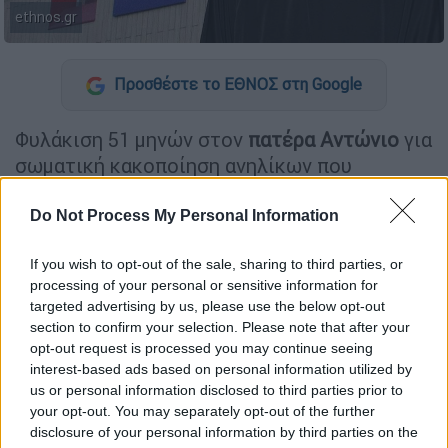
ethnos.gr
Προσθέστε το ΕΘΝΟΣ στη Google
Φυλάκιση 51 μηνών στον
πατέρα Αντώνιο
για
σωματική κακοποίηση ανηλίκων που
φιλοξενούνταν σε δομές της «
Κιβωτού του
Κόσμου
».
Do Not Process My Personal Information
Στους τέσσερις
συγκατηγορούμενούς
του,
If you wish to opt-out of the sale, sharing to third parties, or
πρώην εργαζόμενους στην Οργάνωση, το
processing of your personal or sensitive information for
targeted advertising by us, please use the below opt-out
δικαστήριο επέβαλε από
17 έως 40 μήνες
section to confirm your selection. Please note that after your
φυλάκισης
. Σε όλους αναγνωρίστηκε το
opt-out request is processed you may continue seeing
ελαφρυντικό
του προτέρου σύννομου βίου.
interest-based ads based on personal information utilized by
us or personal information disclosed to third parties prior to
your opt-out. You may separately opt-out of the further
ΔΙΑΒΑΣΤΕ ΕΠΙΣΗΣ
disclosure of your personal information by third parties on the