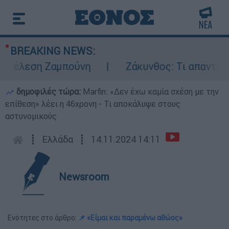
BREAKING NEWS:
τέλεση Ζαμπούνη
Ζάκυνθος: Τι απαντά η Ε
δημοφιλές τώρα:
Marfin: «Δεν έχω καμία σχέση με την
επίθεση» λέει η 46χρονη - Τι αποκάλυψε στους
αστυνομικούς
┋
Ελλάδα
┋
14.11.2024 14:11
Newsroom
Ενότητες στο άρθρο:
📌 «Είμαι και παραμένω αθώος»