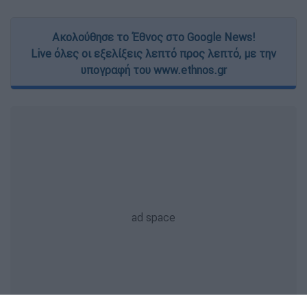
Ακολούθησε το Έθνος στο Google News!
Live όλες οι εξελίξεις λεπτό προς λεπτό, με την
υπογραφή του www.ethnos.gr