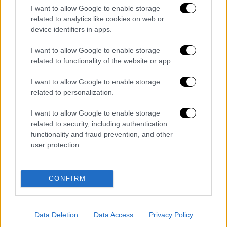
I want to allow Google to enable storage
related to analytics like cookies on web or
device identifiers in apps.
Σύμφωνα με μαρτυρίες, ο κόσμος
πανικοβλήθηκε και έσπασε τα παράθυρα του
I want to allow Google to enable storage
καταστήματος για να βγει έξω.
related to functionality of the website or app.
Όπως ανέφερε η πυροσβεστική για το
I want to allow Google to enable storage
συμβάν κινητοποιήθηκαν τρία πυροσβεστικά
related to personalization.
οχήματα και οκτώ πυροσβέστες. Ωστόσο
I want to allow Google to enable storage
μόλις έφτασαν στο σημείο το συμβάν είχε
related to security, including authentication
λήξει το συμβάν.
functionality and fraud prevention, and other
user protection.
Διαβάστε ακόμη
Η «μαύρη» καταγραφή των πυρκαγιών: 118
CONFIRM
κτίρια κρίθηκαν «κόκκινα» -
Ολοκληρώθηκαν 325 αυτοψίες στις
πληγείσες περιοχές
Data Deletion
Data Access
Privacy Policy
Η πρώτη δήλωση της οικογένειας της
38χρονης Βρετανίδας που δολοφονήθηκε