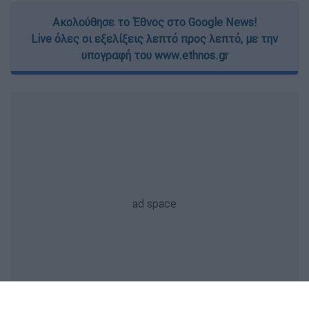
Ακολούθησε το Έθνος στο Google News!
Live όλες οι εξελίξεις λεπτό προς λεπτό, με την
υπογραφή του www.ethnos.gr