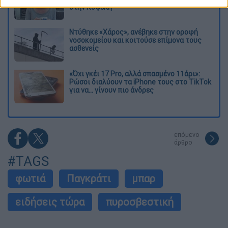
στην Κυψέλη
Ντύθηκε «Χάρος», ανέβηκε στην οροφή
νοσοκομείου και κοιτούσε επίμονα τους
ασθενείς
«Όχι γκέι 17 Pro, αλλά σπασμένο 11άρι»:
Ρώσοι διαλύουν τα iPhone τους στο TikTok
για να... γίνουν πιο άνδρες
επόμενο
άρθρο
#TAGS
φωτιά
Παγκράτι
μπαρ
ειδήσεις τώρα
πυροσβεστική