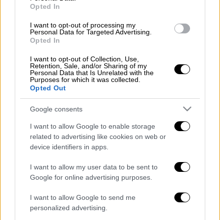
Βίντεο από την στιγμή που ξέσπασε η
Opted In
φωτιά
I want to opt-out of processing my
Personal Data for Targeted Advertising.
Opted In
Η φωτιά ξέσπασε όταν σερβιτόρος του
καταστήματος
μετέφερε τούρτα
σε πελάτη
I want to opt-out of Collection, Use,
Retention, Sale, and/or Sharing of my
που είχε
γενέθλια
ωστόσο την σήκωσε ψηλά
Personal Data that Is Unrelated with the
Purposes for which it was collected.
με αποτέλεσμα να τυλιχτεί στις φλόγες ο
Opted Out
χριστουγεννιάτικος στολισμός, όπως
φαίνεται και στο βίντεο του OPEN.
Google consents
I want to allow Google to enable storage
related to advertising like cookies on web or
device identifiers in apps.
I want to allow my user data to be sent to
Google for online advertising purposes.
video
I want to allow Google to send me
personalized advertising.