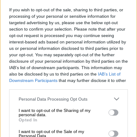
If you wish to opt-out of the sale, sharing to third parties, or
Προσθέστε το ΕΘΝΟΣ στη Google
processing of your personal or sensitive information for
targeted advertising by us, please use the below opt-out
section to confirm your selection. Please note that after your
Από μια τούρτα γενεθλίων ξέσπασε η
φωτιά
opt-out request is processed you may continue seeing
το βράδυ της Κυριακής σε
γνωστό μπαρ στο
interest-based ads based on personal information utilized by
Παγκράτι
, όπου έξι άτομα τραυματίστηκαν
us or personal information disclosed to third parties prior to
your opt-out. You may separately opt-out of the further
ελαφριά.
disclosure of your personal information by third parties on the
IAB’s list of downstream participants. This information may
ΔΙΑΒΑΣΤΕ ΕΠΙΣΗΣ
also be disclosed by us to third parties on the
IAB’s List of
Downstream Participants
that may further disclose it to other
third parties.
Ελλάδα
|
24.11.2024 23:39
Πανικός σε γνωστό μπαρ στο
Please note that this website/app uses one or more Google
Personal Data Processing Opt Outs
Παγκράτι μετά από φωτιά: Έσπαγαν
services and may gather and store information including but
not limited to your visit or usage behaviour. You may click to
I want to opt-out of the Sharing of my
τα παράθυρα
personal data.
grant or deny consent to Google and its third-party tags to
Opted In
use your data for below specified purposes in below Google
consent section.
I want to opt-out of the Sale of my
Personal Data.