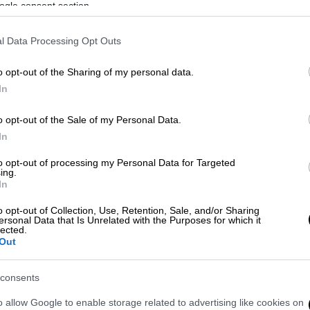
ogle consent section.
λονίκης, καθώς αντιμετώπιζε πολλά
l Data Processing Opt Outs
o opt-out of the Sharing of my personal data.
In
o opt-out of the Sale of my Personal Data.
 Αντώνη Λυμπέρη - Συγγενείς και
In
εκδότη
to opt-out of processing my Personal Data for Targeted
ing.
In
o opt-out of Collection, Use, Retention, Sale, and/or Sharing
ersonal Data that Is Unrelated with the Purposes for which it
lected.
θλίψη σε όσους τη γνώριζαν, την αγάπησαν
Out
και την παρουσία της στις τηλεοπτικές
αγές της κατάφεραν να μπουν σε χιλιάδες
consents
νουν γενιές.
o allow Google to enable storage related to advertising like cookies on