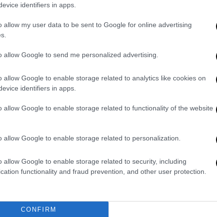
evice identifiers in apps.
ηκε στον Ιερό Ναό Αναστάσιος του Κυρίου,
λονίκη και
θα ακολουθήσει η ταφή στα
o allow my user data to be sent to Google for online advertising
.
s.
to allow Google to send me personalized advertising.
o allow Google to enable storage related to analytics like cookies on
evice identifiers in apps.
o allow Google to enable storage related to functionality of the website
o allow Google to enable storage related to personalization.
o allow Google to enable storage related to security, including
cation functionality and fraud prevention, and other user protection.
CONFIRM