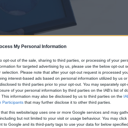
ocess My Personal Information
to opt-out of the sale, sharing to third parties, or processing of your per
formation for targeted advertising by us, please use the below opt-out s
r selection. Please note that after your opt-out request is processed y
eing interest-based ads based on personal information utilized by us or
disclosed to third parties prior to your opt-out. You may separately opt-
losure of your personal information by third parties on the IAB’s list of
 το ΕΘΝΟΣ στη Google
. This information may also be disclosed by us to third parties on the
IA
Participants
that may further disclose it to other third parties.
εθνική μαγείρισσα»,
Βέφα Αλεξιάδου
, είπαν
 that this website/app uses one or more Google services and may gath
including but not limited to your visit or usage behaviour. You may click 
ς. Η Βέφα Αλεξιάδου έφυγε από τη ζωή τη
 to Google and its third-party tags to use your data for below specifi
ετά από πολυήμερη νοσηλεία
στο