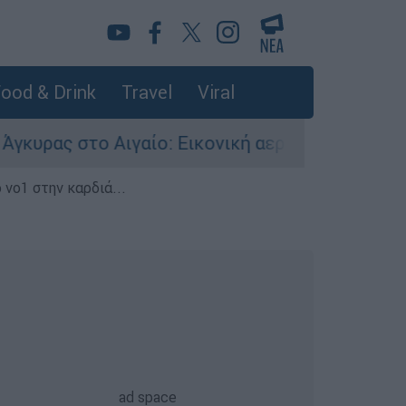
ood & Drink
Travel
Viral
ο Αιγαίο: Εικονική αερομαχία ανάμεσα σε ελλην
 νο1 στην καρδιά...