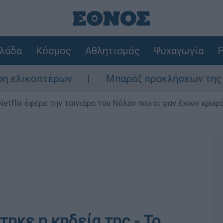
λάδα
Κόσμος
Αθλητισμός
Ψυχαγωγία
F
πτέρων
Μπαράζ προκλήσεων της Άγκυρας στ
Netflix έφερε την ταινιάρα του Νόλαν που οι φαν έχουν κρυφό
ηκε η κηδεία της - Το