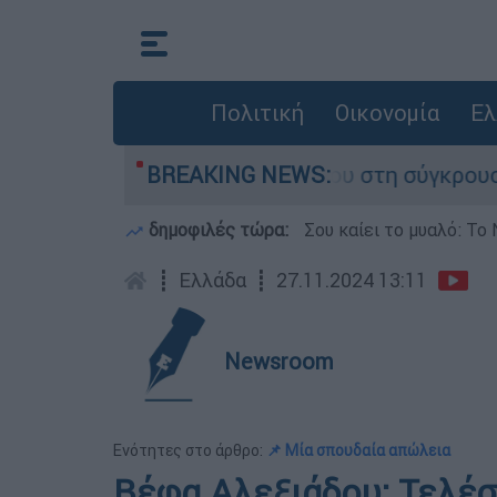
Πολιτική
Οικονομία
Ελ
ίγο που έχασε τη ζωή του στη σύγκρουση ελικο
BREAKING NEWS:
δημοφιλές τώρα:
Σου καίει το μυαλό: Το 
┋
Ελλάδα
┋
27.11.2024 13:11
Newsroom
Ενότητες στο άρθρο:
📌 Μία σπουδαία απώλεια
Βέφα Αλεξιάδου: Τελέστ