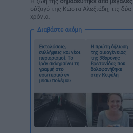
Η ζωή της
σημαδεύτηκε από μεγάλες
σύζυγό της Κώστα Αλεξιάδη, τις δύο 
χρόνια.
Διαβάστε ακόμη
Εκτελέσεις,
Η πρώτη δήλωση
συλλήψεις και νέοι
της οικογένειας
περιορισμοί: Το
της 38χρονης
Ιράν σκληραίνει τη
Βρετανίδας που
γραμμή στο
δολοφονήθηκε
εσωτερικό εν
στην Κυψέλη
μέσω πολέμου