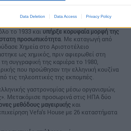
Data Deletion
Data Access
Privacy Policy
όλο το 1933 και
υπήρξε κορυφαία μορφή της
άστατη προσωπικότητα
. Με καταγωγή από
πούδασε Χημεία στο Αριστοτέλειο
στηκε ως χημικός, πριν αφιερωθεί στη
 τη συγγραφική της καριέρα το 1980,
ιρικής που προώθησαν την ελληνική κουζίνα
από τις τηλεοπτικές της εκπομπές.
ελληνικής γαστρονομίας μέσω οργανισμών,
ος». Μετακόμισε προσωρινά στις ΗΠΑ δύο
ονες μεθόδους μαγειρικής
και
επιχείρηση Vefa’s House με 26 καταστήματα