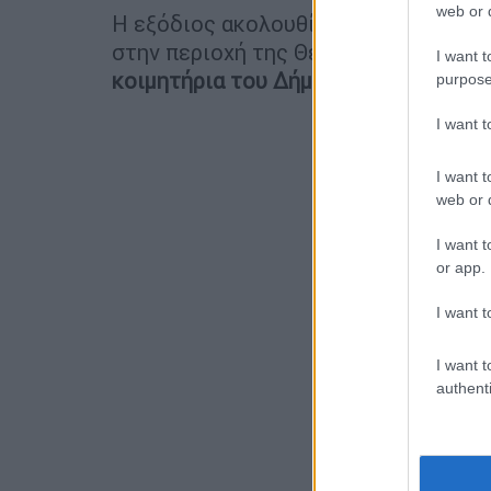
web or d
Η εξόδιος ακολουθία πραγματοποιήθ
στην περιοχή της Θέρμης, στη Θεσσα
I want t
κοιμητήρια του Δήμου Θεσσαλονίκης
purpose
I want 
I want t
web or d
I want t
or app.
I want t
I want t
authenti