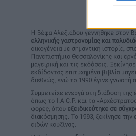
Η Βέφα Αλεξιάδου γεννήθηκε στον Β
ελληνικής γαστρονομίας και πολυδι
οικογένεια με σημαντική ιστορία, σ
Πανεπιστήμιο Θεσσαλονίκης και εργά
μαγειρική και τις εκδόσεις. Ξεκίνησε
εκδίδοντας επιτυχημένα βιβλία μαγε
διεθνώς, ενώ το 1990 έγινε γνωστή 
Συμμετείχε ενεργά στη διάδοση της 
όπως το I.A.C.P. και το «Αρχέστρατ
φορές, όπου
εξειδικεύτηκε σε σύγχρ
διακόσμησης. Το 1993, ξεκίνησε την 
ειδών κουζίνας.