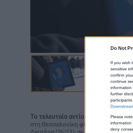
Do Not Pr
If you wish 
sensitive in
confirm you
continue se
information 
further disc
Προσθέστε
participants
Downstream 
Το τελευταίο αντίο
στην αγαπημένη «
Please note
information 
στη Θεσσαλονίκη φίλοι και συγγενεί
deny consent
Δευτέρα (25/11), σε ηλικία 91 ετών,
μ