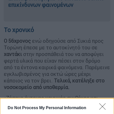
επικίνδυνων φαινομένων
Το χρονικό
Ο 56χρονος
ενώ οδηγούσε από Συκιά προς
Τορώνη έπεσε με το αυτοκίνητό του σε
χαντάκι
στην προσπάθειά του να αποφύγει
φερτά υλικά που είχαν πέσει στον δρόμο
από τα έντονα καιρικά φαινόμενα. Παρέμεινε
εγκλωβισμένος για οκτώ ώρες μέχρι
κάποιος να τον βρει.
Τελικά, κατέληξε στο
νοσοκομείο από υποθερμία.
«Ζήσαμε έντονες καιρικές συνθήκες και
πολύ δύσκολες στιγμές. Υπάρχουν οικισμοί
Do Not Process My Personal Information
χωρίς ρεύμα και νερό. Ο άνθρωπος