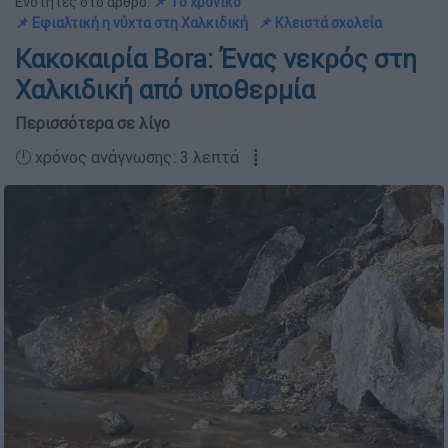
Ενότητες στο άρθρο:
📌 Το χρονικό
📌 Εφιαλτική η νύχτα στη Χαλκιδική
📌 Κλειστά σχολεία
Κακοκαιρία Bora: Ένας νεκρός στη
Χαλκιδική από υποθερμία
Περισσότερα σε λίγο
🕛 χρόνος ανάγνωσης: 3 λεπτά ┋