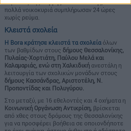
περιοχές της
Θέρμης Θεσσαλονίκης
, όπου
πολλά νοικοκυριά συμπλήρωσαν 24 ώρες
χωρίς ρεύμα.
Κλειστά σχολεία
Η
Bora
κράτησε κλειστά τα σχολεία
όλων
των βαθμίδων στους
δήμους Θεσσαλονίκης,
Πυλαίας-Χορτιάτη, Παύλου Μελά και
Καλαμαριάς, ενώ στη Χαλκιδική
ανεστάλη η
λειτουργία των σχολικών μονάδων στους
δήμους Κασσάνδρας, Αριστοτέλη, Ν.
Προποντίδας και Πολυγύρου.
Στο μεταξύ, με 16 εθελοντές και 4 οχήματα η
Κοινωνική Οργάνωση Αντικρίση,
βρίσκεται
από χθες στους δρόμους της Θεσσαλονίκης
για να προσφέρει βοήθεια σε οποιονδήποτε
το έχει ανάγκη, άστεγο άνθρωπο ή αδέσποτο