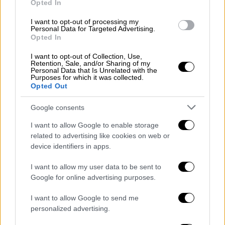
κακοκαιρίας
Bora
από τη
Σιθωνία
Opted In
Χαλκιδικής
, όπου, στο νότιο τμήμα της,
I want to opt-out of processing my
πλημμύρησαν σπίτια, υπόγεια και
Personal Data for Targeted Advertising.
Opted In
καταστήματα, ενώ δρόμοι μετατράπηκαν σε
ποτάμια και καταλήφθηκαν από λάσπες και
I want to opt-out of Collection, Use,
Retention, Sale, and/or Sharing of my
φερτά υλικά, με αποτέλεσμα να καταστούν
Personal Data that Is Unrelated with the
Purposes for which it was collected.
απροσπέλαστοι για τους οδηγούς.
Opted Out
Τα μεσάνυχτα, οι κάτοικοι της περιοχής
Google consents
έλαβαν μήνυμα από το
112
, το οποίο
I want to allow Google to enable storage
απαγόρευε τις μετακινήσεις μεταξύ
Πόρτο
related to advertising like cookies on web or
Κουφού και Νέου Μαρμαρά,
λόγω έντονων
device identifiers in apps.
καιρικών φαινομένων και βλαβών στο οδικό
δίκτυο.
I want to allow my user data to be sent to
Google for online advertising purposes.
Το
κύμα κακοκαιρίας
έδωσε, κατά τη
I want to allow Google to send me
διάρκεια του Σαββατοκύριακου, μεγάλα ύψη
personalized advertising.
βροχής στους νομούς
Χαλκιδικής, Πέλλας,