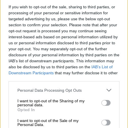
σκοτώθηκε από πέτρες, τουμπάρισε το
If you wish to opt-out of the sale, sharing to third parties, or
αυτοκίνητο» ανέφερε ο
υπεύθυνος
processing of your personal or sensitive information for
Πολιτικής Προστασίας.
targeted advertising by us, please use the below opt-out
section to confirm your selection. Please note that after your
opt-out request is processed you may continue seeing
interest-based ads based on personal information utilized by
us or personal information disclosed to third parties prior to
your opt-out. You may separately opt-out of the further
disclosure of your personal information by third parties on the
IAB’s list of downstream participants. This information may
video
also be disclosed by us to third parties on the
IAB’s List of
Downstream Participants
that may further disclose it to other
third parties.
Please note that this website/app uses one or more Google
Personal Data Processing Opt Outs
services and may gather and store information including but
not limited to your visit or usage behaviour. You may click to
I want to opt-out of the Sharing of my
personal data.
grant or deny consent to Google and its third-party tags to
Εφιαλτική η νύχτα στη Χαλκιδική
Opted In
use your data for below specified purposes in below Google
consent section.
I want to opt-out of the Sale of my
Ζημιές προκάλεσε το πέρασμα
της
Personal Data.