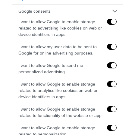
Από την πλευρά τους, οι επιχειρηματίες της
Google consents
εστίασης βρίσκονται σε αναμονή, ωστόσο η
I want to allow Google to enable storage
εκτίμηση είναι ότι κυρίως στο πλέον
related to advertising like cookies on web or
δημοφιλές προϊόν που είναι το σουβλάκι οι
device identifiers in apps.
τιμές θα παραμείνουν στα επίπεδα των 2,30 -
I want to allow my user data to be sent to
2,50 ευρώ όπως είναι και σήμερα. Την άποψη
Google for online advertising purposes.
ότι οι όποιες αυξήσεις δεν θα
I want to allow Google to send me
επηρεάσουν σημαντικά την κατανάλωση
personalized advertising.
εκφράζει στο ΑΠΕ - ΜΠΕ ο πρόεδρος των
κρεοπωλών Χανίων Κώστας Φωτάκης.
I want to allow Google to enable storage
related to analytics like cookies on web or
«Εκτιμώ ότι θα υπάρχει ένας μικρός
device identifiers in apps.
επηρεασμός στην αγορά. Η πλειοψηφία των
I want to allow Google to enable storage
καταναλωτών κυρίως των νέων συνήθως
related to functionality of the website or app.
δεν επηρεάζονται από τις μικρές αυξήσεις
τόσο στις δαπάνες τους για την εστίαση,
I want to allow Google to enable storage
όσο και στην αγορά κρέατος. Εμείς σαν
related to personalization.