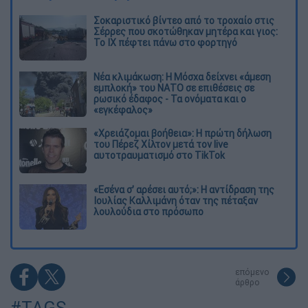
Σοκαριστικό βίντεο από το τροχαίο στις
Σέρρες που σκοτώθηκαν μητέρα και γιος:
Το ΙΧ πέφτει πάνω στο φορτηγό
Νέα κλιμάκωση: Η Μόσχα δείχνει «άμεση
εμπλοκή» του ΝΑΤΟ σε επιθέσεις σε
ρωσικό έδαφος - Τα ονόματα και ο
«εγκέφαλος»
«Χρειάζομαι βοήθεια»: Η πρώτη δήλωση
του Πέρεζ Χίλτον μετά τον live
αυτοτραυματισμό στο TikTok
«Εσένα σ’ αρέσει αυτό;»: Η αντίδραση της
Ιουλίας Καλλιμάνη όταν της πέταξαν
λουλούδια στο πρόσωπο
επόμενο
άρθρο
#TAGS