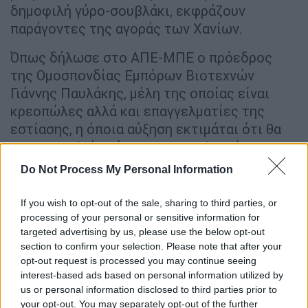
δημοφιλή γύρο-σουβλάκι, εκφράζουν
παράγοντες της αγοράς των Χανίων.
Όπως δήλωσε στο ΑΠΕ-ΜΠΕ ο πρόεδρος
της Ομοσπονδίας Εμπόρων Βιοτεχνών
Γιάννης Παυλάκης, μέλη της οποίας είναι
κρεοπώλες αλλά και επαγγελματίες της
εστίασης, η όποια αύξηση εκτιμάται ότι θα
απορροφηθεί από τους επαγγελματίες.
Do Not Process My Personal Information
«Εκτιμώ ότι οι τιμές για τον καταναλωτή
δεν θα επηρεαστούν. Οι όποιες διακυμάνσεις
If you wish to opt-out of the sale, sharing to third parties, or
στις τιμές του κρέατος δεν θα επηρεάσουν
processing of your personal or sensitive information for
την αγορά. Αυτό θα συμβεί για δύο κατά την
targeted advertising by us, please use the below opt-out
άποψη μου λόγους. Στην περιοχή μας
section to confirm your selection. Please note that after your
opt-out request is processed you may continue seeing
υπάρχει επάρκεια κρέατος και πληθώρα
interest-based ads based on personal information utilized by
σωστών επαγγελματιών, τόσο στο χώρο της
us or personal information disclosed to third parties prior to
εστίασης όσο και στο χώρο του κρέατος».
your opt-out. You may separately opt-out of the further