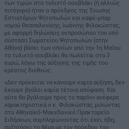
των τιμών στο τυλιχτό σουβλάκι (ή αλλιώς
πιτόγυρο) ήταν ο πρόεδρος της Ένωσης
Εστιατόρων Ψητοπωλών και καφέ-μπαρ
νομού Θεσσαλονίκης, Ιωάννης Φιλοκώστας,
με αφορμή δηλώσεις εκπροσώπου του υπό
σύσταση Σωματείου Ψητοπωλών (στην
Αθήνα) βάσει των οποίων από την 1η Μαΐου
το τυλιχτό σουβλάκι θα πωλείται στα 3
ευρώ, λόγω της αύξησης της τιμής του
κρέατος διεθνώς.
«Δεν πρόκειται να κάνουμε καμία αύξηση, δεν
έχουμε βγάλει καμία τέτοια απόφαση. Και
ούτε θα βγάλουμε προς το παρόν» ανέφερε
χαρακτηριστικά ο κ. Φιλοκώστας, μιλώντας
στο Αθηναϊκό-Μακεδονικό Πρακτορείο
Ειδήσεων, συμπληρώνοντας ότι έχει, ήδη,
συζητήσει το θέμα με τον πρόεδρο του