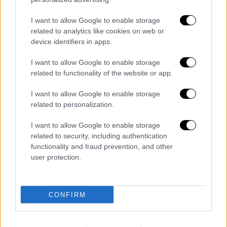
Είναι κομμάτι της
ιστορίας
μίας γενιάς
I want to allow Google to enable storage
ανθρώπων που
εξεγέρθηκε
και στις πλάτες
related to analytics like cookies on web or
της οποίας, μεγάλα τμήματα του πολιτικού
device identifiers in apps.
συστήματος ξέπλυνε τις αμαρτίες του
I want to allow Google to enable storage
κρεμώντας την στα
μανταλάκια
του
related to functionality of the website or app.
κατασταλτικού και
μιντιακού
κανιβαλισμού.
I want to allow Google to enable storage
Όμως τώρα δεν βρίσκομαι στη
φυλακή
related to personalization.
επειδή έκανα συνειδητές επιλογές που
I want to allow Google to enable storage
κουβαλούσαν
και αντίστοιχα ρίσκα.
related to security, including authentication
functionality and fraud prevention, and other
user protection.
CONFIRM