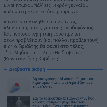
είναι πτωχοί, πάλ’ εις μικρόν γενναίοι,
πάλι συντρέχοντες όσο μπορούνε·
πάντοτε την αλήθεια ομιλούντες,
πλην χωρίς μίσος για τους
ψευδομένους
.
Και περισσότερη τιμή τούς πρέπει
όταν προβλέπουν (και πολλοί προβλέπουν)
πως
ο Εφιάλτης θα φανεί στο τέλος
,
κ’ οι Μήδοι επί τέλους θα διαβούνε.
(Κωνσταντίνος Καβάφης)».
Διαβάστε ακόμη
Δημιούργησαν με AI νέους ιούς μέσα σε
λίγες ώρες - Γιατί προβληματίζονται οι
επιστήμονες
Σαν το τρομακτικό It: 15χρονο ντυμένος
κλόουν μαχαίρωσε μέχρι θανάτου
ηλικιωμένο - Τον κατέγραψε κάμερα