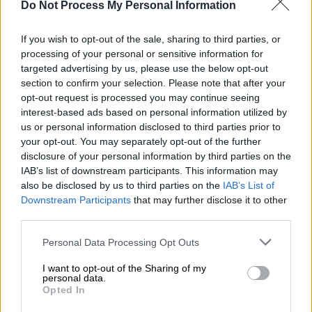
Do Not Process My Personal Information
ερωτήματα
από τις απαντήσεις που
πραγματικά
δίνει.
If you wish to opt-out of the sale, sharing to third parties, or
processing of your personal or sensitive information for
Ακολουθώντας την πάγια πολιτική λογική
targeted advertising by us, please use the below opt-out
του
αντιτρομοκρατικού
νόμου ο οποίος
section to confirm your selection. Please note that after your
δημιουργεί μια
κατηγορία
διωκόμενων η
opt-out request is processed you may continue seeing
οποία βρίσκεται εκτός του
νομικού
δικαίου,
interest-based ads based on personal information utilized by
us or personal information disclosed to third parties prior to
αφού όλοι είναι ένοχοι μέχρι αποδείξεως
your opt-out. You may separately opt-out of the further
του εναντίον. Η γλώσσα που μίλησε το
disclosure of your personal information by third parties on the
σύστημα έβγαλε ήδη την
καταδίκη
της.
IAB’s list of downstream participants. This information may
also be disclosed by us to third parties on the
IAB’s List of
Έγινα ένα
περιφερόμενο
λάφυρο προς πάσης
Downstream Participants
that may further disclose it to other
φύσεως
εκμετάλλευση
. Ένα έκθεμα στις
third parties.
προθήκες των μουσείων του ψεύδους και
Please note that this website/app uses one or more Google
Personal Data Processing Opt Outs
της λήθης. Με κρεμασμένη την ταμπέλα του
services and may gather and store information including but
«
τρομοκράτη
» στο παράρτημα «ένοχοι
not limited to your visit or usage behaviour. You may click to
I want to opt-out of the Sharing of my
personal data.
grant or deny consent to Google and its third-party tags to
παντός
καιρού
», προς παρατήρηση από
Opted In
use your data for below specified purposes in below Google
συνήθως αφελείς, αλλά κυρίως