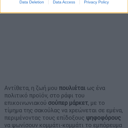
Data Deletion
Data Access
Privacy Policy
Αντίθετα, η ζωή μου
πουλιέται
ως ένα
πολιτικό προϊόν, στο ράφι του
επικοινωνιακού
σούπερ μάρκετ
, με το
τίμημα της σακούλας να χρεώνεται σε εμένα,
περιμένοντας τους επίδοξους
ψηφοφόρους
να ψωνίσουν κομμάτι-κομμάτι το εμπόρευμα