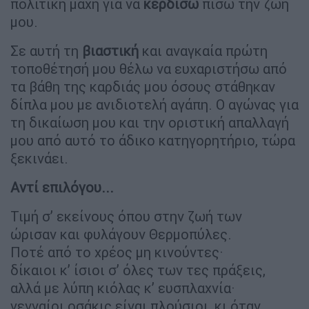
πολιτική μάχη για να
κερδίσω
πίσω την ζωή
μου.
Σε αυτή τη
βιαστική
και αναγκαία πρώτη
τοποθέτησή μου θέλω να ευχαριστήσω από
τα βάθη της καρδιάς μου όσους στάθηκαν
δίπλα μου με ανιδιοτελή αγάπη. Ο αγώνας για
τη δικαίωση μου και την οριστική απαλλαγή
μου από αυτό το άδικο κατηγορητήριο, τώρα
ξεκινάει.
Αντί επιλόγου...
Τιμή σ’ εκείνους όπου στην ζωή των
ώρισαν και φυλάγουν Θερμοπύλες.
Ποτέ από το χρέος μη κινούντες·
δίκαιοι κ’ ίσιοι σ’ όλες των τες πράξεις,
αλλά με λύπη κιόλας κ’ ευσπλαχνία·
γενναίοι οσάκις είναι πλούσιοι, κι όταν