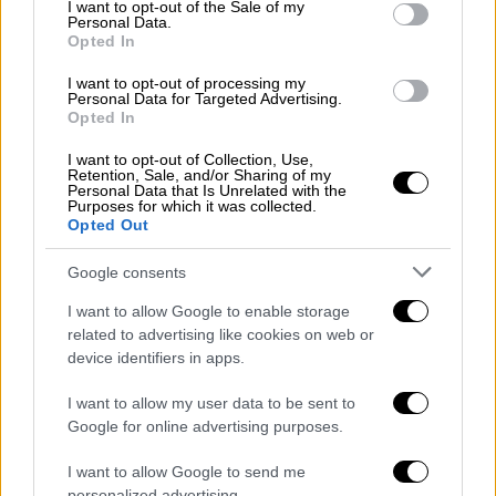
consent section.
I want to opt-out of the Sale of my
τρομαγμένους
και φιλήσυχους επισκέπτες.
Personal Data.
Opted In
Για όσους παίζουν
ανθρώπινες
ζωές στα
I want to opt-out of processing my
ζάρια ενός χυδαίου και
πρόστυχου
πολιτικού
Personal Data for Targeted Advertising.
Opted In
τζόγου, για όσους θεωρούν ότι η εξουσία
που κατέχουν τους δίνει τη δυνατότητα να
I want to opt-out of Collection, Use,
Retention, Sale, and/or Sharing of my
συνθλίβουν
ψυχές
για τους δικούς τους
Personal Data that Is Unrelated with the
λόγους, θα
επαναλάβω
τα αυτονόητα.
Purposes for which it was collected.
Opted Out
Από τον ματωμένο πεζόδρομο της
Google consents
Μεσολογγίου, τα
ανακριτικά
γραφεία, τους
γκρίζους διαδρόμους των φυλακών, τα
I want to allow Google to enable storage
related to advertising like cookies on web or
δικαστικά έδρανα, τον αργό θάνατο του
device identifiers in apps.
εγκλεισμού. Από τις επιλογές που έκανα με
όλη μου την ψυχή, επιλογές
χαραγμένες
με
I want to allow my user data to be sent to
πραγματικό αίμα, με μεγάλο κόστος και
Google for online advertising purposes.
αλύγιστα
γόνατα
, δεν παραδίδω ούτε
I want to allow Google to send me
χιλιοστό.
personalized advertising.