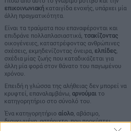
Πίσω από αυτό το γνώριμο μοτίβο και την
επικοινωνιακή
καταιγίδα ενοχής, υπάρχει μία
άλλη πραγματικότητα.
Είναι τα τραύματα που επαναφέρονται και
επιδράνε πολλαπλασιαστικά,
τσακίζοντας
οικογένειες, καταστρέφοντας ανθρώπινες
σχέσεις, εκμηδενίζοντας όνειρα,
ελπίδες
,
σχέδια μίας ζωής που καταδικάζεται για
άλλη μία φορά στον θάνατο του παγωμένου
χρόνου.
Επειδή η γλώσσα της αλήθειας δεν μπορεί να
κρυφτεί, επαναλαμβάνω,
αρνούμαι
το
κατηγορητήριο στο σύνολό του.
Ένα κατηγορητήριο
αίολο
, αβάσιμο,
διογκωμένο, αστήριχτο, που προκύπτει
καταχρηστικά
, δημιουργώντας περισσότερα