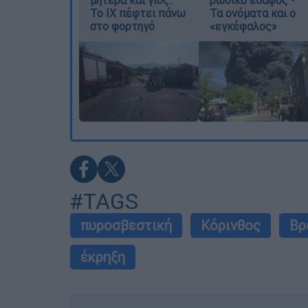
μητέρα και γιος:
ρωσικό έδαφος -
Το ΙΧ πέφτει πάνω
Τα ονόματα και ο
στο φορτηγό
«εγκέφαλος»
#TAGS
πυροσβεστική
Κόρινθος
Βρ
έκρηξη