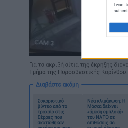
I want t
authenti
Για τα ακριβή αίτια της έκρηξης διεν
Τμήμα της Πυροσβεστικής Κορίνθου.
Διαβάστε ακόμη
Σοκαριστικό
Νέα κλιμάκωση: Η
βίντεο από το
Μόσχα δείχνει
τροχαίο στις
«άμεση εμπλοκή»
Σέρρες που
του ΝΑΤΟ σε
σκοτώθηκαν
επιθέσεις σε