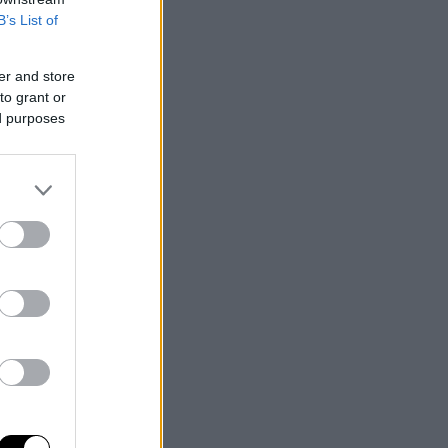
B’s List of
er and store
to grant or
ed purposes