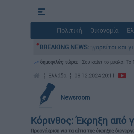
Πολιτική
Οικονομία
Ελ
νίες στην Ελλάδα - Κατηγορείται και για την ε
BREAKING NEWS:
δημοφιλές τώρα:
Σου καίει το μυαλό: Το 
┋
Ελλάδα
┋
08.12.2024 20:11
Newsroom
Κόρινθος: Έκρηξη από 
Προανάκριση για τα αίτια της έκρηξης διενερ