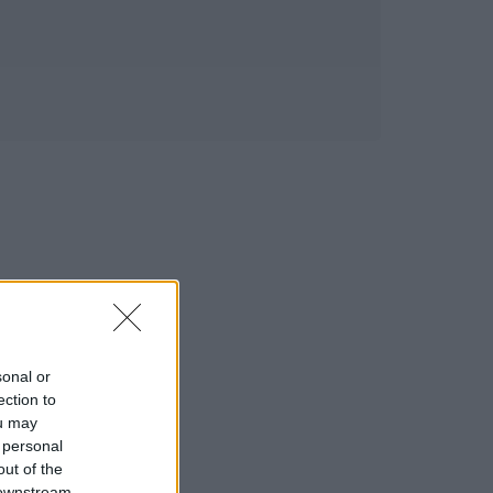
sonal or
ection to
ou may
 personal
out of the
 downstream