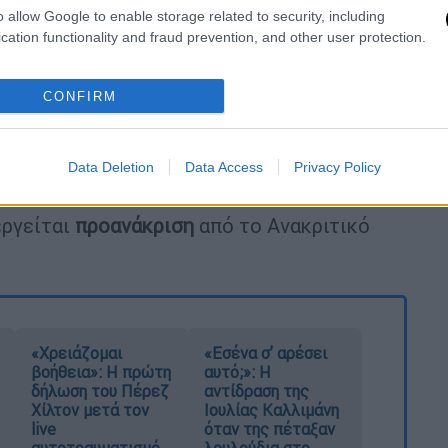
o allow Google to enable storage related to security, including
cation functionality and fraud prevention, and other user protection.
CONFIRM
Data Deletion
Data Access
Privacy Policy
εργείται
προανάκριση
από το Ανακριτικό
«Χρειάζομαι
«Εσένα σ’ αρέσει
βοήθεια»: Η πρώτη
αυτό;»: Η
δήλωση του Πέρεζ
αντίδραση της
Χίλτον μετά τον
Ιουλίας Καλλιμάνη
live
όταν της πέταξαν