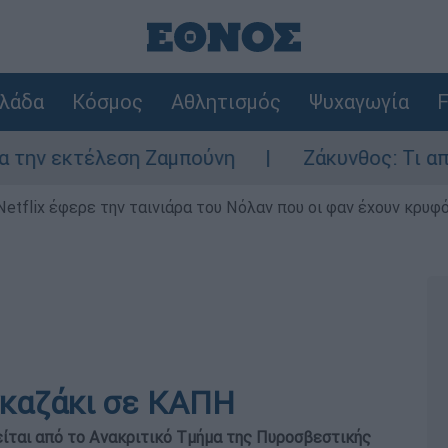
λάδα
Κόσμος
Αθλητισμός
Ψυχαγωγία
F
κτέλεση Ζαμπούνη
Ζάκυνθος: Τι απαντά η 
Netflix έφερε την ταινιάρα του Νόλαν που οι φαν έχουν κρυφό
γκαζάκι σε ΚΑΠΗ
γείται από το Ανακριτικό Τμήμα της Πυροσβεστικής