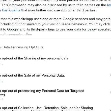
. This information may also be disclosed by us to third parties on the
IA
Participants
that may further disclose it to other third parties.
 that this website/app uses one or more Google services and may gath
including but not limited to your visit or usage behaviour. You may click 
 to Google and its third-party tags to use your data for below specifi
ogle consent section.
 το ΕΘΝΟΣ στη Google
l Data Processing Opt Outs
μειώθηκε έκρηξη στο
ΚΑΠΗ Βραχατίου
στην
o opt-out of the Sharing of my personal data.
νθρώπους που ήταν στο σημείο, αλλά
In
 ισχυρή έκρηξη από γκαζάκι σημειώθηκε
o opt-out of the Sale of my Personal Data.
οή στην κουζίνα.
In
to opt-out of processing my Personal Data for Targeted
ing.
In
ηγό παρέσυρε και σκότωσε 25χρονη
o opt-out of Collection, Use, Retention, Sale, and/or Sharing