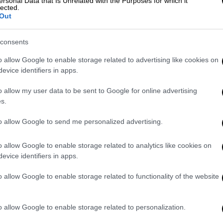
ersonal Data that Is Unrelated with the Purposes for which it
lected.
Out
σβεστικής
, η οποία έσπευσε στο σημείο, η
consents
 βρισκόταν στο χώρο του Κέντρου στην
o allow Google to enable storage related to advertising like cookies on
tv.gr, πήγαν να φτιάξουν καφέ και «έσκασε»
evice identifiers in apps.
 κόσμος και ευτυχώς δεν έπαθε κανείς
o allow my user data to be sent to Google for online advertising
s.
to allow Google to send me personalized advertising.
o allow Google to enable storage related to analytics like cookies on
evice identifiers in apps.
o allow Google to enable storage related to functionality of the website
o allow Google to enable storage related to personalization.
video