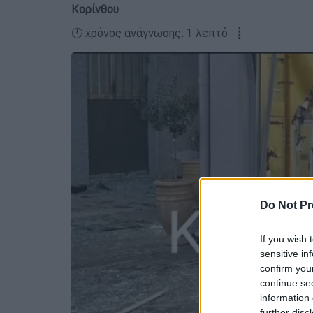
Κορίνθου
🕛 χρόνος ανάγνωσης: 1 λεπτό ┋
Do Not Pr
If you wish 
sensitive in
confirm you
continue se
information 
further disc