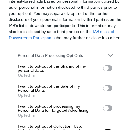
interest-based ads based on personal information utilized by
us or personal information disclosed to third parties prior to
Νεκρός
ανασύρθηκε ένας άνθρωπος από τη
your opt-out. You may separately opt-out of the further
θαλάσσια περιοχή της
Γαύδου
τα
disclosure of your personal information by third parties on the
IAB’s list of downstream participants. This information may
ξημερώματα του Σαββάτου (14/12), μετά από
also be disclosed by us to third parties on the
IAB’s List of
ανατροπή λέμβου στην οποία επέβαιναν
Downstream Participants
that may further disclose it to other
δεκάδες πρόσφυγες
.
third parties.
Σε εξέλιξη βρίσκεται από
μεγάλη επιχείρηση
Please note that this website/app uses one or more Google
Personal Data Processing Opt Outs
services and may gather and store information including but
έρευνας του Λιμενικού, το οποίο ήδη έχει
not limited to your visit or usage behaviour. You may click to
I want to opt-out of the Sharing of my
προχωρήσει στη
διάσωση 37 ατόμων
.
personal data.
grant or deny consent to Google and its third-party tags to
Opted In
use your data for below specified purposes in below Google
consent section.
ΔΙΑΒΑΣΤΕ ΕΠΙΣΗΣ
I want to opt-out of the Sale of my
Personal Data.
Opted In
Ελλάδα
|
14.12.2024 06:55
Βία, επαναπροωθήσεις και
I want to opt-out of processing my
Personal Data for Targeted Advertising.
ατιμωρησία στα ελληνικά σύνορα:
Opted In
Καμία ποινική έρευνα για τις
I want to opt-out of Collection, Use,