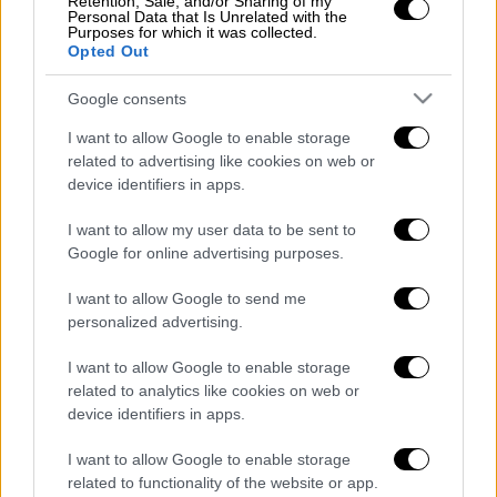
επαναπροωθήσεις δεν έχει
Retention, Sale, and/or Sharing of my
Personal Data that Is Unrelated with the
καταλήξει σε διώξεις από το 2019
Purposes for which it was collected.
Opted Out
Google consents
Σύμφωνα με το υπουργείο Ναυτιλίας στις
I want to allow Google to enable storage
related to advertising like cookies on web or
έρευνες που πραγματοποιούνται υπό τον
device identifiers in apps.
συντονισμό του Ενιαίου Κέντρου
Συντονισμού Έρευνας και Διάσωσης του
I want to allow my user data to be sent to
Λιμενικού Σώματος, συμμετέχουν δύο
Google for online advertising purposes.
παραπλέοντα πλοία, ένα ναυαγοσωστικό, ένα
I want to allow Google to send me
πλωτό του λιμενικού, ένα ελικόπτερο της
personalized advertising.
Πολεμικής Αεροπορίας και ένα του
Πολεμικού Ναυτικού.
I want to allow Google to enable storage
related to analytics like cookies on web or
Διαβάστε ακόμη
device identifiers in apps.
I want to allow Google to enable storage
Kadebostany στο ethnos.gr: «Κάποτε
πίστευα ότι το να είσαι outsider ήταν
related to functionality of the website or app.