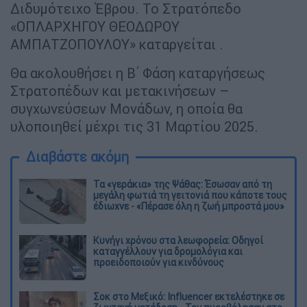
Διδυμότειχο Έβρου. Το Στρατόπεδο
«ΟΠΛΑΡΧΗΓΟΥ ΘΕΟΔΩΡΟΥ
ΑΜΠΑΤΖΟΠΟΥΛΟΥ» καταργείται .
Θα ακολουθήσει η Β΄ Φάση καταργήσεως
Στρατοπέδων και μετακινήσεων –
συγχωνεύσεων Μονάδων, η οποία θα
υλοποιηθεί μέχρι τις 31 Μαρτίου 2025.
Διαβάστε ακόμη
Τα «γεράκια» της Ψάθας: Έσωσαν από τη
μεγάλη φωτιά τη γειτονιά που κάποτε τους
έδιωχνε - «Πέρασε όλη η ζωή μπροστά μου»
Κυνήγι χρόνου στα λεωφορεία: Οδηγοί
καταγγέλλουν για δρομολόγια και
προειδοποιούν για κινδύνους
Σοκ στο Μεξικό: Influencer εκτελέστηκε σε