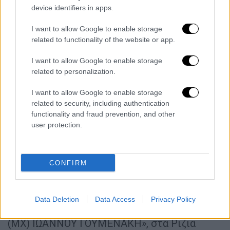
εδρεύει στο Στρατόπεδο «ΣΤΓΟΥ ΙΩΑΝΝΟΥ
device identifiers in apps.
ΜΑΚΡΥΓΙΑΝΝΗ», στο Πυλί Κω. Το
I want to allow Google to enable storage
Στρατόπεδο «ΤΧΗ ΔΗΜΗΤΡΙΟΥ ΚΑΛΛΕΡΓΗ»
related to functionality of the website or app.
καταργείται .
I want to allow Google to enable storage
· Συγχωνεύεται η Μονάδα που εδρεύει στο
related to personalization.
Στρατόπεδο «ΚΑΠΕΤΑΝ ΕΥΑΓΓΕΛΟΥ
ΜΑΤΣΙΑΝΗ», στη Λεπτή Ορεστιάδος Έβρου,
I want to allow Google to enable storage
related to security, including authentication
με τη Μονάδα που εδρεύει στο Στρατόπεδο
functionality and fraud prevention, and other
«ΣΧΗ (ΠΖ) ΙΩΑΝΝΟΥ ΘΕΟΔΩΡΑΚΗ», στον
user protection.
Λαγό Έβρου. Το Στρατόπεδο «ΚΑΠΕΤΑΝ
ΕΥΑΓΓΕΛΟΥ ΜΑΤΣΙΑΝΗ» καταργείται .
CONFIRM
· Συγχωνεύεται η Μονάδα που εδρεύει στο
Στρατόπεδο «ΕΦ.ΑΝΘΛΓΟΥ (ΠΖ) ΜΙΛΤΙΑΔΗ
ΖΑΧΟΥ», στη Νέα Βύσσα Έβρου, με τη
Data Deletion
Data Access
Privacy Policy
Μονάδα που εδρεύει στο Στρατόπεδο «ΛΓΟΥ
(ΜΧ) ΙΩΑΝΝΟΥ ΓΟΥΜΕΝΑΚΗ», στα Ρίζια