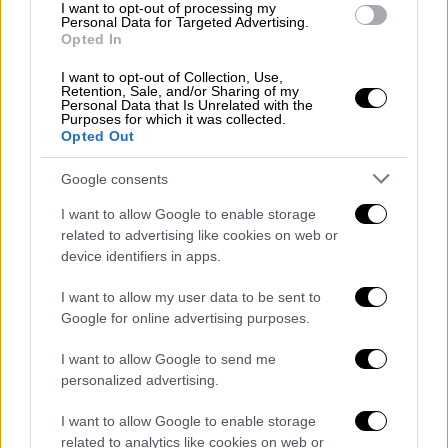
ΙΩΑΝΝΟΥ ΒΕΛΙΣΣΑΡΙΟΥ», στα Ιωάννινα και οι
I want to opt-out of processing my
Personal Data for Targeted Advertising.
Μονάδες που εδρεύουν εκεί θα
Opted In
μετασταθμεύσουν στο Στρατόπεδο «ΥΠΤΓΟΥ
I want to opt-out of Collection, Use,
ΧΑΡΑΛΑΜΠΟΥ ΚΑΤΣΙΜΗΤΡΟΥ», στο Πέραμα
Retention, Sale, and/or Sharing of my
Personal Data that Is Unrelated with the
Ιωαννίνων και στο Στρατόπεδο «ΛΓΟΥ
Purposes for which it was collected.
Opted Out
ΛΟΡΕΝΤΖΟΥ ΜΑΒΙΛΗ», στο Καλπάκι
Ιωαννίνων.
Google consents
· Καταργείται το Στρατόπεδο
I want to allow Google to enable storage
«ΠΑΠΑΠΑΣΧΑΛΗ», στο Πανόραμα
related to advertising like cookies on web or
device identifiers in apps.
Θεσσαλονίκης και η Μονάδα που εδρεύει
εκεί θα μετασταθμεύσει στο Στρατόπεδο
I want to allow my user data to be sent to
«ΤΧΗ (ΠΖ) ΒΑΣΙΛΕΙΟΥ ΠΑΠΑΣΤΑΥΡΟΥ», στη
Google for online advertising purposes.
Νέα Μεσημβρία Θεσσαλονίκης.
I want to allow Google to send me
· Συγχωνεύεται η Μονάδα που εδρεύει στο
personalized advertising.
Στρατόπεδο «ΤΧΗ ΔΗΜΗΤΡΙΟΥ ΚΑΛΛΕΡΓΗ»,
I want to allow Google to enable storage
στην Αντιμάχεια Κω, με τη Μονάδα που
related to analytics like cookies on web or