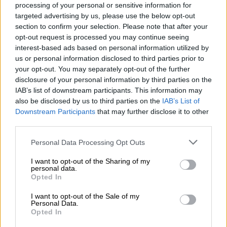
processing of your personal or sensitive information for
ΚΩΝΣΤΑΝΤΙΝΟΥ ΔΑΒΑΚΗ», στο Ξηροκάμπι
targeted advertising by us, please use the below opt-out
Λακωνίας.
section to confirm your selection. Please note that after your
opt-out request is processed you may continue seeing
· Καταργείται το Στρατόπεδο «ΥΠΛΓΟΥ (ΥΠ)
interest-based ads based on personal information utilized by
ΝΙΚΟΛΑΟΥ ΓΕΡΑΚΙΝΗ», στη Μαλακάσα
us or personal information disclosed to third parties prior to
your opt-out. You may separately opt-out of the further
Αττικής και η Μονάδα που εδρεύει εκεί θα
disclosure of your personal information by third parties on the
μετασταθμεύσει στο Στρατόπεδο
IAB’s list of downstream participants. This information may
«ΕΦ.ΑΝΘΛΓΟΥ ΔΗΜΗΤΡΙΟΥ ΠΑΝΟΥΡΓΙΑ»,
also be disclosed by us to third parties on the
IAB’s List of
στο Αυλάκι Στυλίδος Φθιώτιδας.
Downstream Participants
that may further disclose it to other
third parties.
· Καταργείται το Στρατόπεδο «ΙΛΧΟΥ
Please note that this website/app uses one or more Google
Personal Data Processing Opt Outs
ΙΩΑΝΝΟΥ ΚΑΛΛΕΡΓΗ», στην Ομβριακή
services and may gather and store information including but
Φθιώτιδας και η Μονάδα που εδρεύει εκεί
not limited to your visit or usage behaviour. You may click to
I want to opt-out of the Sharing of my
personal data.
θα μετασταθμεύσει στο Στρατόπεδο
grant or deny consent to Google and its third-party tags to
Opted In
use your data for below specified purposes in below Google
«ΑΝΘΛΓΟΥ ΔΗΜΗΤΡΙΟΥ ΠΑΝΟΥΡΓΙΑ», στο
consent section.
I want to opt-out of the Sale of my
Αυλάκι Στυλίδος, Φθιώτιδας.
Personal Data.
Opted In
· Καταργείται το Στρατόπεδο «ΤΧΗ