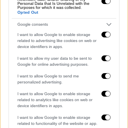
Personal Data that Is Unrelated with the
Εκρηκτικού Μηχανισμού (Α.Ε.Μ.) και
Purposes for which it was collected.
συγκεκριμένα: βραδύκαυστο πυραγωγό
Opted Out
σχοινίο, διαμορφωμένος πλαστικός
Google consents
σωλήνας, διαμορφωμένος μεταλλικός
σωλήνας εντός των οποίων υπήρχε
I want to allow Google to enable storage
related to advertising like cookies on web or
άγνωστη ουσία, πιθανόν εκρηκτική ύλη
device identifiers in apps.
τουλάχιστον -29,4- γραμμαρίων.
I want to allow my user data to be sent to
Για τα ανωτέρω πειστήρια παραγγέλθηκαν
Google for online advertising purposes.
σχετικές εργαστηριακές εξετάσεις, ενώ
για
την ασφαλή περισυλλογή του πολεμικού
I want to allow Google to send me
personalized advertising.
υλικού (οβίδας) πραγματοποιήθηκε
επιχείρηση
της αρμόδιας Υπηρεσίας των
I want to allow Google to enable storage
Ενόπλων Δυνάμεων, με τη συνδρομή
related to analytics like cookies on web or
κλιμακίου της Πυροσβεστικής Υπηρεσίας
device identifiers in apps.
και του ΕΚΑΒ.
I want to allow Google to enable storage
related to functionality of the website or app.
Ο συλληφθείς, με τη δικογραφία που