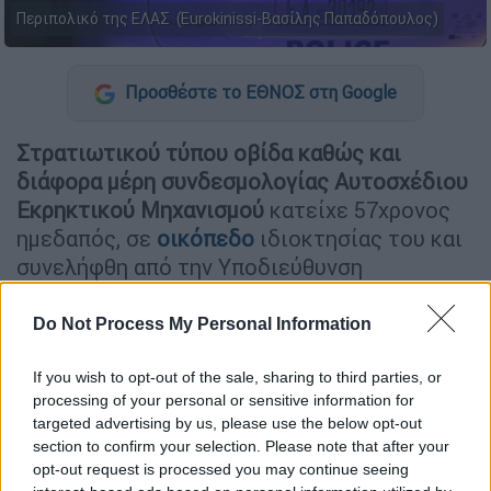
Περιπολικό της ΕΛΑΣ (Eurokinissi-Βασίλης Παπαδόπουλος)
Προσθέστε το ΕΘΝΟΣ στη Google
Στρατιωτικού τύπου οβίδα
καθώς και
διάφορα μέρη συνδεσμολογίας Αυτοσχέδιου
Εκρηκτικού Μηχανισμού
κατείχε 57χρονος
ημεδαπός, σε
οικόπεδο
ιδιοκτησίας του και
συνελήφθη από την Υποδιεύθυνση
Αντιμετώπισης Οργανωμένου Εγκλήματος
Βορείου Ελλάδος.
Do Not Process My Personal Information
Για τη διερεύνηση της υπόθεσης,
If you wish to opt-out of the sale, sharing to third parties, or
προηγήθηκε κατάλληλη αξιοποίηση
processing of your personal or sensitive information for
πληροφοριακών στοιχείων, από την
targeted advertising by us, please use the below opt-out
section to confirm your selection. Please note that after your
περαιτέρω ανάλυση των οποίων κατέστη
opt-out request is processed you may continue seeing
δυνατός ο εντοπισμός του κατηγορούμενου