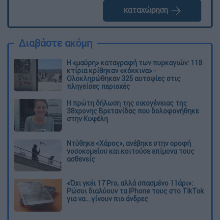
καταχώρηση
Διαβάστε ακόμη
Η «μαύρη» καταγραφή των πυρκαγιών: 118
κτίρια κρίθηκαν «κόκκινα» -
Ολοκληρώθηκαν 325 αυτοψίες στις
πληγείσες περιοχές
Η πρώτη δήλωση της οικογένειας της
38χρονης Βρετανίδας που δολοφονήθηκε
στην Κυψέλη
Ντύθηκε «Χάρος», ανέβηκε στην οροφή
νοσοκομείου και κοιτούσε επίμονα τους
ασθενείς
«Όχι γκέι 17 Pro, αλλά σπασμένο 11άρι»:
Ρώσοι διαλύουν τα iPhone τους στο TikTok
για να... γίνουν πιο άνδρες