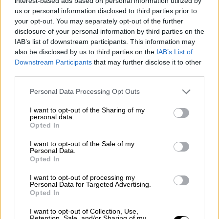
interest-based ads based on personal information utilized by
από
αστυνομικούς
τις πρωινές ώρες της
us or personal information disclosed to third parties prior to
Τρίτης 17 Δεκεμβρίου.
your opt-out. You may separately opt-out of the further
disclosure of your personal information by third parties on the
Από τις έρευνες που πραγματοποιήθηκαν
IAB’s list of downstream participants. This information may
also be disclosed by us to third parties on the
IAB’s List of
στον χώρο, με τη συνδρομή αστυνομικών του
Downstream Participants
that may further disclose it to other
Τμήματος Εξουδετέρωσης Εκρηκτικών
third parties.
Μηχανισμών, της Υποδιεύθυνσης Ειδικών
Please note that this website/app uses one or more Google
Αστυνομικών Δυνάμεων Βορείου Ελλάδος,
Personal Data Processing Opt Outs
services and may gather and store information including but
βρέθηκαν και κατασχέθηκαν συνολικά:
not limited to your visit or usage behaviour. You may click to
I want to opt-out of the Sharing of my
personal data.
grant or deny consent to Google and its third-party tags to
στρατιωτικού τύπου οβίδα,
Opted In
use your data for below specified purposes in below Google
λειόκανο όπλο τύπου FLOBERT,
consent section.
I want to opt-out of the Sale of my
σκοπευτική διόπτρα όπλου,
Personal Data.
Opted In
-17- φυσίγγια διαμετρήματος εννέα (9)
χιλιοστών τύπου FLOBERT,
I want to opt-out of processing my
Personal Data for Targeted Advertising.
παρεμβολέας ραδιοσυχνοτήτων
Opted In
(jammer),
I want to opt-out of Collection, Use,
μέρη συνδεσμολογίας Αυτοσχέδιου
Retention, Sale, and/or Sharing of my