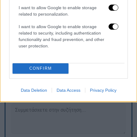
σχηματίστηκε σε βάρος του για κατασκευή
I want to allow Google to enable storage
και κατοχή εκρηκτικών και εμπρηστικών
related to personalization.
υλών καθώς και παραβάσεις των
I want to allow Google to enable storage
νομοθεσιών για τα όπλα και την ψηφιακή
related to security, including authentication
διακυβέρνηση – ηλεκτρονικές επικοινωνίες,
functionality and fraud prevention, and other
οδηγήθηκε στην αρμόδια εισαγγελική Αρχή.
user protection.
CONFIRM
Τα σχολιά σας δημοσιεύονται άμεσα με δική σας ευθύνη. Το
ΕΘΝΟΣ θα παρεμβαίνει και τα προσβλητικά σχόλια θα
διαγράφονται
Data Deletion
Data Access
Privacy Policy