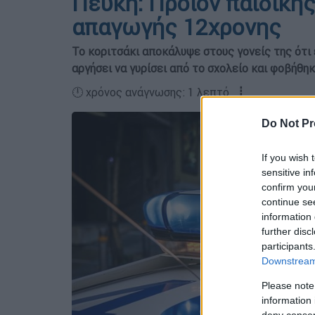
Πεύκη: Προϊόν παιδική
απαγωγής 12χρονης
Το κοριτσάκι αποκάλυψε στους γονείς της ότι ε
αργήσει να γυρίσει από το σχολείο και φοβήθ
🕛 χρόνος ανάγνωσης: 1 λεπτό ┋
Do Not Pr
If you wish 
sensitive in
confirm you
continue se
information 
further disc
participants
Downstream 
Please note
information 
deny consent