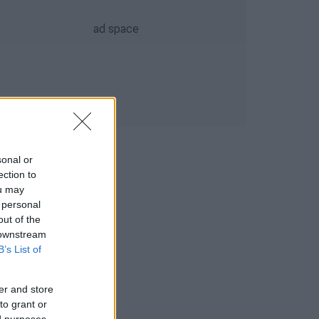
sonal or
ection to
ou may
 personal
out of the
 downstream
B’s List of
er and store
to grant or
ed purposes