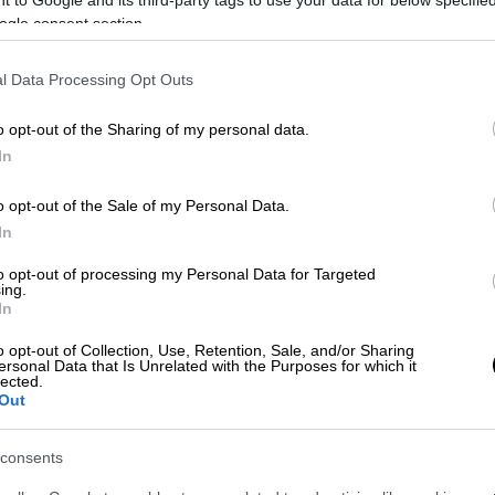
ogle consent section.
l Data Processing Opt Outs
o opt-out of the Sharing of my personal data.
In
o opt-out of the Sale of my Personal Data.
In
to opt-out of processing my Personal Data for Targeted
 το ΕΘΝΟΣ στη Google
ing.
In
α
απαγωγής
μιας 12χρονης πριν από λίγες
o opt-out of Collection, Use, Retention, Sale, and/or Sharing
ν
Πεύκη
.
ersonal Data that Is Unrelated with the Purposes for which it
lected.
Out
 απόπειρα απαγωγής, αποτελεί αποκύημα της
consents
ή καταγγελία στο αστυνομικό τμήμα Πεύκης.