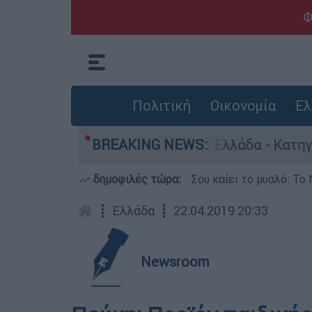
Φ
Πολιτική
Οικονομία
Ελ
 για ανθρωποκτονίες στην Ελλάδα - Κατηγορείτα
BREAKING NEWS:
δημοφιλές τώρα:
Σου καίει το μυαλό: Το 
┋
Ελλάδα
┋
22.04.2019 20:33
Newsroom