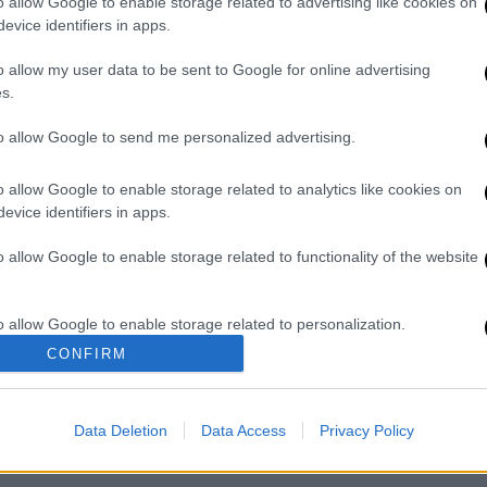
o allow Google to enable storage related to advertising like cookies on
ροφορίες του Αθηναϊκού-Μακεδονικού
evice identifiers in apps.
ικές πηγές, το κοριτσάκι αποκάλυψε στους
o allow my user data to be sent to Google for online advertising
ήθεν απόπειρα απαγωγής εναντίον της γιατί
s.
είο και φοβήθηκε μήπως την μάλωναν οι
to allow Google to send me personalized advertising.
χρονη στους γονείς της, τρεις άνδρες
o allow Google to enable storage related to analytics like cookies on
ως είπε, προσπάθησαν να τη βάλουν μέσα σε
evice identifiers in apps.
 έξω από το σχολείο της.
o allow Google to enable storage related to functionality of the website
στεί ότι σταμάτησε ξαφνικά δίπλα της ένα
υς άνδρες που επέβαιναν σε αυτό, βγήκε
o allow Google to enable storage related to personalization.
άτι».
CONFIRM
o allow Google to enable storage related to security, including
καταγγελία, από το όχημα βγήκε και άλλος
cation functionality and fraud prevention, and other user protection.
ρχισε να τρέχει. Αφού η μαθήτρια είπε
Data Deletion
Data Access
Privacy Policy
οί έκαναν την καταγγελία στην αστυνομία.