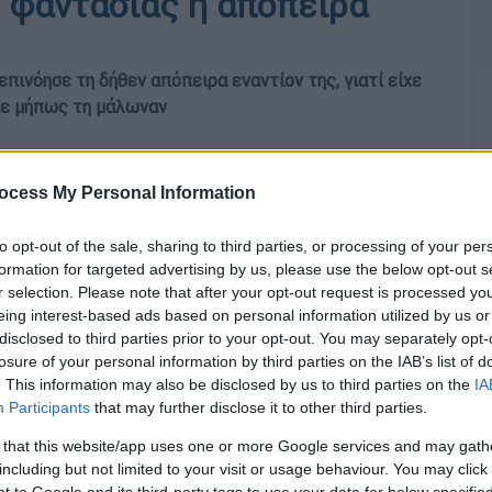
ς φαντασίας η απόπειρα
πινόησε τη δήθεν απόπειρα εναντίον της, γιατί είχε
ηκε μήπως τη μάλωναν
ocess My Personal Information
to opt-out of the sale, sharing to third parties, or processing of your per
formation for targeted advertising by us, please use the below opt-out s
r selection. Please note that after your opt-out request is processed y
eing interest-based ads based on personal information utilized by us or
disclosed to third parties prior to your opt-out. You may separately opt-
losure of your personal information by third parties on the IAB’s list of
. This information may also be disclosed by us to third parties on the
IA
Participants
that may further disclose it to other third parties.
 that this website/app uses one or more Google services and may gath
including but not limited to your visit or usage behaviour. You may click 
 to Google and its third-party tags to use your data for below specifi