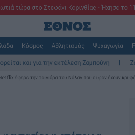
ωτιά τώρα στο Στεφάνι Κορινθίας - Ήχησε το 1
λάδα
Κόσμος
Αθλητισμός
Ψυχαγωγία
F
ι και για την εκτέλεση Ζαμπούνη
Ζάκυνθο
Netflix έφερε την ταινιάρα του Νόλαν που οι φαν έχουν κρυφό