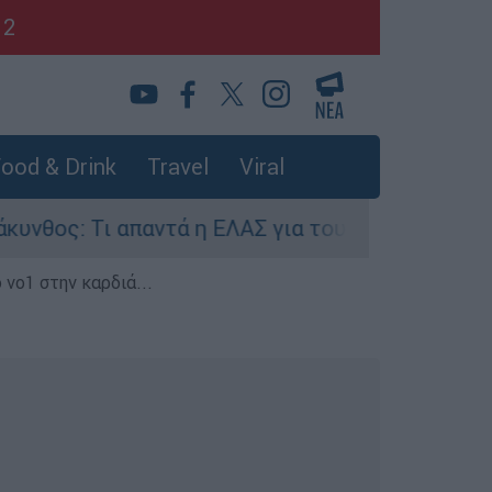
12
ood & Drink
Travel
Viral
ς: Τι απαντά η ΕΛΑΣ για τους 8 βιασμούς τουρι
 νο1 στην καρδιά...