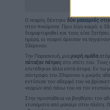
Ο νεαρός δέχτηκε
δύο
μαχαιριές
στη
στον πνεύμονα. Πριν λίγο καιρό, ο 3
διαμαρτυρηθεί και τους είχε ζητήσει
ημέρα, οι νεαροί άρχισαν να πηγαίνο
33χρονου.
Την Παρασκευή, μια
μικρή ομάδα
ατόμ
πέταξαν πέτρες
στο σπίτι του. Τους 
επιτέθηκαν άλλα επτά άτομα. Εν τω μ
σύντροφο του 33χρονου ο μικρός αδε
εντόπισε τον αδερφό του να βρίσκετ
νεαρών από πάνω του να τον χτυπούν
Στην προσπάθεια να βοηθήσει τον αδ
χτυπήματα από μαχαίρι στην πλάτη. 