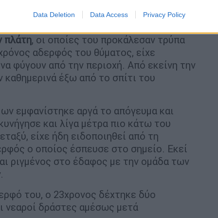
Data Deletion
Data Access
Privacy Policy
ν πλάτη
, οι οποίες του προκάλεσαν τρύπα
3χρόνος αδερφός του θύματος, είχε
 να φύγουν από την περιοχή. Από εκείνη την
υν καθημερινά έξω από το σπίτι του
ων εμφανίστηκε αργά το απόγευμα και
κυνήγησε και λίγα μέτρα πιο κάτω του
εταξύ, είχε ήδη ειδοποιηθεί από τη
ρφός ο οποίος έσπευσε στο σημείο. Εκεί
αι ριγμένος στο έδαφος με την ομάδα των
.
ερφό του, ο 23χρονος δέχτηκε δύο
Οι νεαροί δράστες αμέσως μετά