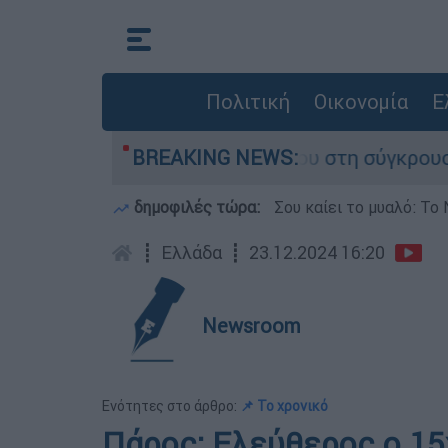
Πολιτική
Οικονομία
Ε
ίγο που έχασε τη ζωή του στη σύγκρουση ελικο
BREAKING NEWS:
δημοφιλές τώρα:
Σου καίει το μυαλό: Το 
┋
Ελλάδα
┋
23.12.2024 16:20
Newsroom
Ενότητες στο άρθρο:
📌 Το χρονικό
Πάρος: Ελεύθερος ο 1