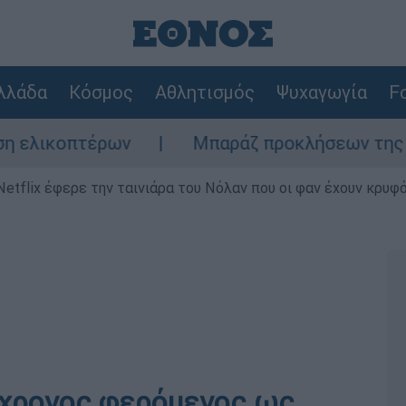
λλάδα
Κόσμος
Αθλητισμός
Ψυχαγωγία
Fo
πτέρων
Μπαράζ προκλήσεων της Άγκυρας στ
Netflix έφερε την ταινιάρα του Νόλαν που οι φαν έχουν κρυφό
5χρονος φερόμενος ως