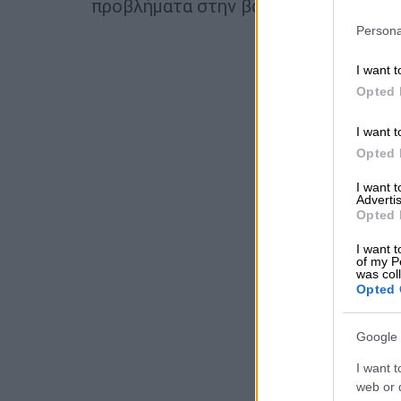
προβλήματα στην βάδιση, μετά το ξυ
Persona
I want t
Opted 
I want t
Opted 
I want 
Advertis
Opted 
I want t
of my P
was col
Opted 
Google 
I want t
web or d