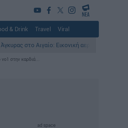
od & Drink
Travel
Viral
ο Αιγαίο: Εικονική αερομαχία ανάμεσα σε ελλην
 νο1 στην καρδιά...