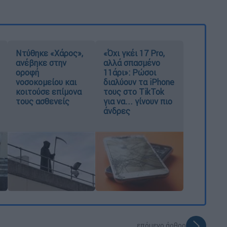
Ντύθηκε «Χάρος»,
«Όχι γκέι 17 Pro,
ανέβηκε στην
αλλά σπασμένο
οροφή
11άρι»: Ρώσοι
νοσοκομείου και
διαλύουν τα iPhone
κοιτούσε επίμονα
τους στο TikTok
τους ασθενείς
για να... γίνουν πιο
άνδρες
επόμενο άρθρο