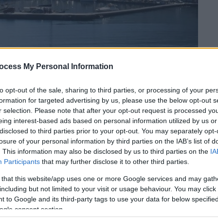
ocess My Personal Information
NISSI)
to opt-out of the sale, sharing to third parties, or processing of your per
formation for targeted advertising by us, please use the below opt-out s
 το ΕΘΝΟΣ στη Google
r selection. Please note that after your opt-out request is processed y
eing interest-based ads based on personal information utilized by us or
disclosed to third parties prior to your opt-out. You may separately opt-
ονου
φερόμενου ως συνεργού στην
απόπειρα
losure of your personal information by third parties on the IAB’s list of
στην
Πάρο
και κατόπιν
αφέθηκε ελεύθερος
.
. This information may also be disclosed by us to third parties on the
IA
Participants
that may further disclose it to other third parties.
ίχθηκε ότι ήταν απών κατά τη διάρκεια του
 that this website/app uses one or more Google services and may gath
 ως δράστης θα απολογηθεί αύριο (24/12)
including but not limited to your visit or usage behaviour. You may click 
αδελφός
του θύματος που δέχτηκε επίσης
 to Google and its third-party tags to use your data for below specifi
εισήχθη στο νοσοκομείο της
Σύρου
με
ogle consent section.