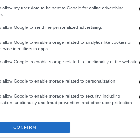
o allow my user data to be sent to Google for online advertising
s.
ο κάτοικοι της περιοχής της
Μάρπησσας
to allow Google to send me personalized advertising.
ρατήρηση στους νεαρούς, με αποτέλεσμα να
o allow Google to enable storage related to analytics like cookies on
όδιο
, το όποιο κατέληξε στο να δεχτεί
evice identifiers in apps.
ς.
o allow Google to enable storage related to functionality of the website
o allow Google to enable storage related to personalization.
ουλής: Ποινική δίωξη για
o allow Google to enable storage related to security, including
εξακολούθηση στον 35χρονο
cation functionality and fraud prevention, and other user protection.
ς: Οι απειλές, το τηλεφώνημα και η
CONFIRM