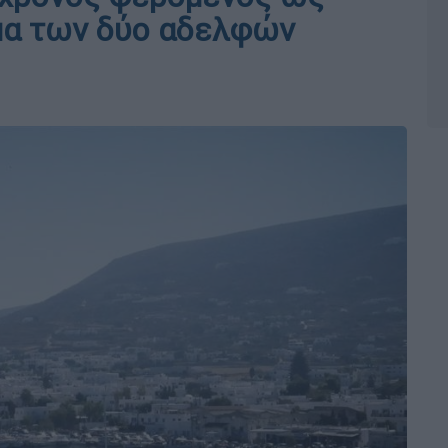
μα των δύο αδελφών