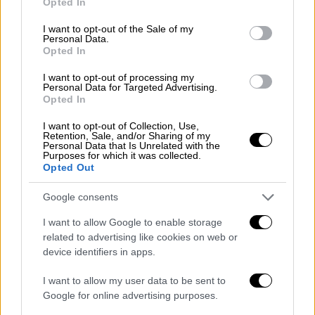
Opted In
use your data for below specified purposes in below Google
consent section.
I want to opt-out of the Sale of my
Personal Data.
Opted In
Ασφυκτικός ο θάνατος του 65χρονου -
I want to opt-out of processing my
Σοκάρουν τα ευρήματα στο άψυχο
Personal Data for Targeted Advertising.
Opted In
σώμα του
I want to opt-out of Collection, Use,
Σοκάρουν τα ευρήματα από την
νεκροψία-
Retention, Sale, and/or Sharing of my
Personal Data that Is Unrelated with the
νεκροτομή
που έγινε στο άψυχο σώμα του
Purposes for which it was collected.
Opted Out
65χρονου
που δολοφονήθηκε άγρια στο
κρεβάτι του
στους
Ανδρονιανούς Ευβοίας.
Google consents
Σύμφωνα με πληροφορίες του
ethnos.gr
,
I want to allow Google to enable storage
related to advertising like cookies on web or
διαπιστώθηκε, κατά τη διάρκεια της
device identifiers in apps.
εξέτασης, πως η σορός του 65χρονου είχε
σπάσιμο στο στέρνο. Όπως προκύπτει
I want to allow my user data to be sent to
δηλαδή από τα ευρήματα, όταν οι
δράστες
Google for online advertising purposes.
πήγαν να πνίξουν τον άτυχο άνδρα με το