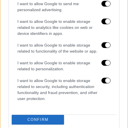
I want to allow Google to send me
μαξιλάρι, ο 66χρονος ξύπνησε και
personalized advertising.
αποπειράθηκε να αντισταθεί.
I want to allow Google to enable storage
Τότε ήταν που οι δράστες ανέβηκαν επάνω
related to analytics like cookies on web or
του, πιθανόν με τα γόνατα, για να μπορέσουν
device identifiers in apps.
να τον συγκρατήσουν και με το βάρος τους,
I want to allow Google to enable storage
του έσπασαν το στέρνο. Όπως φαίνεται, ο
related to functionality of the website or app.
65χρονος
είχε έναν μαρτυρικό ασφυκτικό
θάνατο
και οι τελευταίες του στιγμές ήταν
I want to allow Google to enable storage
related to personalization.
εξαιρετικά αγωνιώδεις.
I want to allow Google to enable storage
Σήμερα, όπως αναφέρουν καλά
related to security, including authentication
πληροφορημένες πηγές στο
ethnos.gr,
functionality and fraud prevention, and other
εξετάστηκαν από
ιατροδικαστή
τόσο τα δύο
user protection.
παιδιά του 66χρονου όσο και ο γαμπρός του,
για να διαπιστωθεί εάν κάποιος από τους
συλληφθέντες για την δολοφονία του
CONFIRM
65χρονου φέρει σημάδια που να συνάδουν με