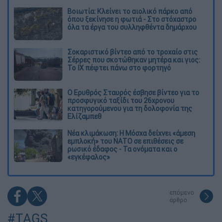
Βοιωτία: Κλείνει το αιολικό πάρκο από
όπου ξεκίνησε η φωτιά - Στο στόχαστρο
όλα τα έργα του συλληφθέντα δημάρχου
Σοκαριστικό βίντεο από το τροχαίο στις
Σέρρες που σκοτώθηκαν μητέρα και γιος:
Το ΙΧ πέφτει πάνω στο φορτηγό
Ο Ερυθρός Σταυρός έσβησε βίντεο για το
προσφυγικό ταξίδι του 26χρονου
κατηγορούμενου για τη δολοφονία της
Ελίζαμπεθ
Νέα κλιμάκωση: Η Μόσχα δείχνει «άμεση
εμπλοκή» του ΝΑΤΟ σε επιθέσεις σε
ρωσικό έδαφος - Τα ονόματα και ο
«εγκέφαλος»
επόμενο
άρθρο
#TAGS