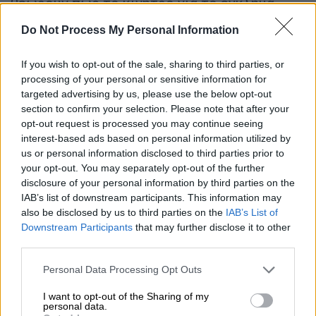
θεωρούν πως το κίνητρο για το έγκλημα
ήταν οικονομικό. Παρά τα όσα έχουν
Do Not Process My Personal Information
υποστηρίξει, οι κατηγορούμενοι εργάζονταν
περιστασιακά και τα χρήματα είχαν αρχίσει
If you wish to opt-out of the sale, sharing to third parties, or
να λιγοστεύουν επικίνδυνα. Συγγενείς του
processing of your personal or sensitive information for
65χρονου είναι πεπεισμένοι πως οι
targeted advertising by us, please use the below opt-out
section to confirm your selection. Please note that after your
κατηγορούμενοι εκμεταλλεύτηκαν
opt-out request is processed you may continue seeing
οικονομικά το θύμα και όταν κατάλαβαν πως
interest-based ads based on personal information utilized by
τα χρήματα που είχε σε λογαριασμό του στην
us or personal information disclosed to third parties prior to
τράπεζα εξανεμίζονται, αποφάσισαν να
your opt-out. You may separately opt-out of the further
disclosure of your personal information by third parties on the
βάψουν τα χέρια τους με αίμα.
IAB’s list of downstream participants. This information may
also be disclosed by us to third parties on the
IAB’s List of
ΔΙΑΒΑΣΤΕ ΕΠΙΣΗΣ
Downstream Participants
that may further disclose it to other
third parties.
Ελλάδα
|
20.12.2024 16:20
Please note that this website/app uses one or more Google
Personal Data Processing Opt Outs
Κραυγή αγωνίας από τη σύζυγο του
services and may gather and store information including but
αστυνομικού - «Θέτει σε κίνδυνο το
not limited to your visit or usage behaviour. You may click to
I want to opt-out of the Sharing of my
personal data.
grant or deny consent to Google and its third-party tags to
έμβρυο που κυοφορώ»