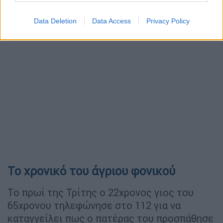
τα ευρήματα από το άψυχο κορμί του άτυχου
Data Deletion
Data Access
Privacy Policy
άνδρα.
Το χρονικό του άγριου φονικού
Το πρωί της Τρίτης ο 22χρονος γιος του
65χρονου τηλεφώνησε στο 112 για να
καταγγείλει πως ο πατέρας του προσπάθησε