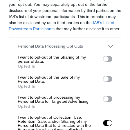
Πάγου
Γεωργία Αδειλίνη
σε ανακοίνωσή της
your opt-out. You may separately opt-out of the further
επισημαίνει ότι «ένα ανθρώπινο οδυνηρό
disclosure of your personal information by third parties on the
περιστατικό, η παρουσίαση και ο σχολιασμός
IAB’s list of downstream participants. This information may
του οποίου, από ειδησεογραφικής πλευράς,
also be disclosed by us to third parties on the
IAB’s List of
Downstream Participants
that may further disclose it to other
δεν προσφέρονται για οποιασδήποτε
third parties.
μορφής εκμετάλλευση, με το πρόσχημα της
Please note that this website/app uses one or more Google
ενημέρωσης.
Personal Data Processing Opt Outs
services and may gather and store information including but
not limited to your visit or usage behaviour. You may click to
I want to opt-out of the Sharing of my
personal data.
grant or deny consent to Google and its third-party tags to
Opted In
use your data for below specified purposes in below Google
consent section.
I want to opt-out of the Sale of my
Personal Data.
Opted In
I want to opt-out of processing my
Personal Data for Targeted Advertising.
Opted In
I want to opt-out of Collection, Use,
Retention, Sale, and/or Sharing of my
Personal Data that Is Unrelated with the
Purposes for which it was collected.