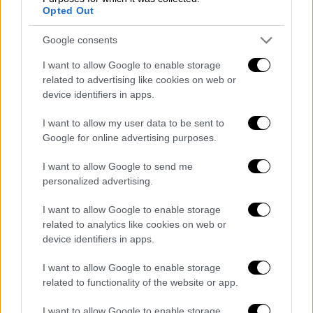
Opted Out
Η ανακοίνωση της κυρίας Αδειλίνη
Google consents
«Το γεγονός της εξαφάνισης υπό
I want to allow Google to enable storage
αδιευκρίνιστες συνθήκες του γιού
related to advertising like cookies on web or
συναδέλφου Εισαγγελέα Εφετών είναι ένα
device identifiers in apps.
ανθρώπινο οδυνηρό περιστατικό, η
I want to allow my user data to be sent to
παρουσίαση και ο σχολιασμός του οποίου,
Google for online advertising purposes.
από ειδησεογραφικής πλευράς, δεν
προσφέρονται για οποιασδήποτε μορφής
I want to allow Google to send me
personalized advertising.
εκμετάλλευση, με το πρόσχημα της
ενημέρωσης.
I want to allow Google to enable storage
related to analytics like cookies on web or
Εκφράζουμε τη θλίψη και αγανάκτησή μας,
device identifiers in apps.
για την προσπάθεια μερίδας του τύπου να
I want to allow Google to enable storage
συνδέσει ή να συσχετίσει, καθ' οιονδήποτε
related to functionality of the website or app.
τρόπο, το συμβάν αυτό, με την άσκηση των
εισαγγελικών καθηκόντων της συναδέλφου
I want to allow Google to enable storage