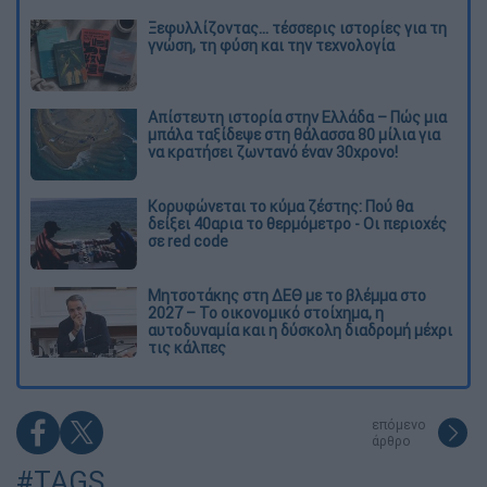
Ξεφυλλίζοντας... τέσσερις ιστορίες για τη
γνώση, τη φύση και την τεχνολογία
Απίστευτη ιστορία στην Ελλάδα – Πώς μια
μπάλα ταξίδεψε στη θάλασσα 80 μίλια για
να κρατήσει ζωντανό έναν 30χρονο!
Κορυφώνεται το κύμα ζέστης: Πού θα
δείξει 40αρια το θερμόμετρο - Οι περιοχές
σε red code
Μητσοτάκης στη ΔΕΘ με το βλέμμα στο
2027 – Το οικονομικό στοίχημα, η
αυτοδυναμία και η δύσκολη διαδρομή μέχρι
τις κάλπες
επόμενο
άρθρο
#TAGS