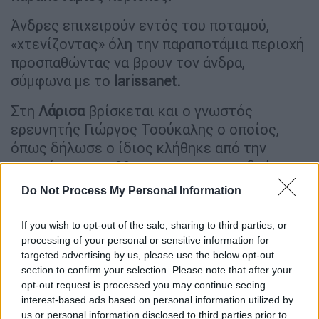
Άνδρες επιχειρούν εντός του ποταμού,
«χτενίζοντας» όλη την παραποτάμια περιοχή
προσπαθώντας να βρουν τον άνδρα,
σύμφωνα με το
larissanet.
Στη
Λάρισα
βρίσκεται και ο γνωστός
ερευνητής Γιώργος Τσούκαλης ο οποίος,
όπως δήλωσε ο ίδιος κλήθηκε από την
οικογένεια του 39χρονου για να συνδράμει
και ο ίδιος στον εντοπισμό του.
Do Not Process My Personal Information
Η εξαφάνισή του δεν προσφέρεται
If you wish to opt-out of the sale, sharing to third parties, or
για εκμετάλλευση»
processing of your personal or sensitive information for
targeted advertising by us, please use the below opt-out
Με αφορμή την εξαφάνιση του
39χρονου
section to confirm your selection. Please note that after your
Βασίλη
Καλογήρου
, γιου της Εισαγγελέως
opt-out request is processed you may continue seeing
interest-based ads based on personal information utilized by
Εφετών
Λάρισας
, η εισαγγελέας του Αρείου
us or personal information disclosed to third parties prior to