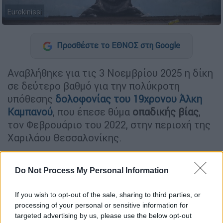
Eurokinissi
Προσθέστε το ΕΘΝΟΣ στη Google
Αναβλήθηκε για τις 3 Νοεμβρίου 2025 η δίκη
σε δεύτερο βαθμό για την πολύκροτη
υπόθεσης
δολοφονίας του 19χρονου Άλκη
Καμπανού
, που έπεσε θύμα
οπαδικής βίας
,
τον Φεβρουάριο του 2022, στην περιοχή της
Χαριλάου Θεσσαλονίκης.
ΔΙΑΒΑΣΤΕ ΕΠΙΣΗΣ
Do Not Process My Personal Information
Ελλάδα
|
10.01.2025 11:45
If you wish to opt-out of the sale, sharing to third parties, or
Στη ΜΕΘ ο Αρχιεπίσκοπος Αλβανίας
processing of your personal or sensitive information for
Αναστάσιος: Ραγδαία επιδείνωση της
targeted advertising by us, please use the below opt-out