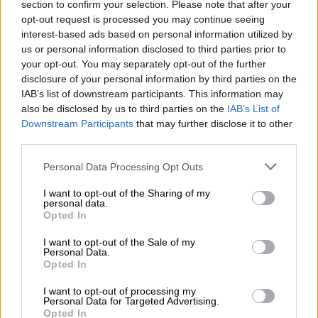
υγείας του
section to confirm your selection. Please note that after your
opt-out request is processed you may continue seeing
interest-based ads based on personal information utilized by
Ελλάδα
|
10.01.2025 12:31
us or personal information disclosed to third parties prior to
Πτώση ασανσέρ στον Ερυθρό Σταυρό:
your opt-out. You may separately opt-out of the further
disclosure of your personal information by third parties on the
«Με χειρουργικό εργαλείο ανοίξαμε
IAB’s list of downstream participants. This information may
την πόρτα» - Σοκαριστική μαρτυρία
also be disclosed by us to third parties on the
IAB’s List of
Downstream Participants
that may further disclose it to other
third parties.
Please note that this website/app uses one or more Google
Personal Data Processing Opt Outs
Το
Μικτό Ορκωτό Εφετείο Θεσσαλονίκης
services and may gather and store information including but
-κατά πλειοψηφία- έκανε δεκτά δύο
not limited to your visit or usage behaviour. You may click to
I want to opt-out of the Sharing of my
personal data.
αιτήματα αναβολής που υπέβαλαν ισάριθμοι
grant or deny consent to Google and its third-party tags to
Opted In
use your data for below specified purposes in below Google
συνήγοροι υπεράσπισης των συνολικά 12
consent section.
I want to opt-out of the Sale of my
κατηγορούμενων, καταδικασμένων σε πρώτο
Personal Data.
βαθμό. Από το σύνολο των κατηγορούμενων
Opted In
που κρατούνται σε διάφορες φυλακές της
I want to opt-out of processing my
χώρας μετήχθησαν, σήμερα, οι οκτώ στα
Personal Data for Targeted Advertising.
Opted In