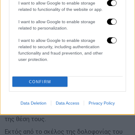
ποινές. Θεωρώντας εσφαλμένη την απόφαση
I want to allow Google to enable storage
όσον αφορά τη μετατροπή της κατηγορίας
related to functionality of the website or app.
σε ανθρωποκτονία με ενδεχόμενο δόλο, ο
I want to allow Google to enable storage
ανώτερος εισαγγελικός λειτουργός έκρινε
related to personalization.
ότι οι κατηγορούμενοι έπρεπε να
καταδικαστούν για ανθρωποκτονία με άμεσο
I want to allow Google to enable storage
related to security, including authentication
δόλο, όπως ήταν η αρχική δίωξη. Επιπλέον,
functionality and fraud prevention, and other
για τρεις εξ αυτών θεώρησε ότι δεν έπρεπε
user protection.
να καταδικαστούν για συνέργεια, αλλά ο ένας
για ηθική αυτουργία στην ανθρωποκτονία με
άμεσο δόλο και οι άλλοι δύο για
CONFIRM
συναυτουργία στην ίδια ανθρωποκτονία με
άμεσο δόλο. Η έφεση δεν «αγγίζει» δύο από
τους κατηγορούμενους και πρακτικά μόνο γι'
Data Deletion
Data Access
Privacy Policy
αυτούς ισχύει η αρχή της μη χειροτέρευσης
της θέση τους.
Εκτός από το σκέλος της δολοφονίας του