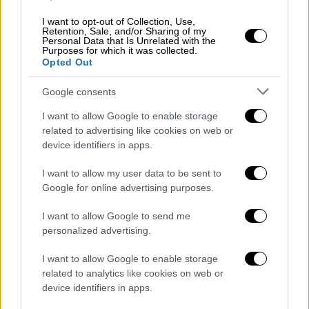
δικαστήρια της
Θεσσαλονίκης
, ενώ οι
υπόλοιποι επέλεξαν, για διάφορους λόγους,
I want to opt-out of Collection, Use,
Retention, Sale, and/or Sharing of my
να μην γίνει η μεταγωγή τους.
Personal Data that Is Unrelated with the
Purposes for which it was collected.
Opted Out
Πρωτόδικα, οι επτά εξ αυτών
καταδικάστηκαν με την ποινή της ισόβιας
Google consents
κάθειρξης και επιπλέον με πολυετείς ποινές
I want to allow Google to enable storage
καθείρξεις ως συναυτουργοί σε
related to advertising like cookies on web or
ανθρωποκτονία με ενδεχόμενο δόλο και οι
device identifiers in apps.
υπόλοιποι πέντε με πρόσκαιρες ποινές
καθείρξεις ως απλοί συνεργοί στην ίδια
I want to allow my user data to be sent to
Google for online advertising purposes.
πράξη.
I want to allow Google to send me
Για τους περισσότερους, όμως, ασκήθηκε
personalized advertising.
έφεση κατά της καταδικαστικής απόφασης
από τον προϊστάμενο της Εισαγγελίας
I want to allow Google to enable storage
Εφετών Θεσσαλονίκης
Νίκο Καλλίδη
,
related to analytics like cookies on web or
device identifiers in apps.
ζητώντας να επιβληθούν μεγαλύτερες