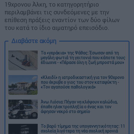
19χρονου Άλκη, το κατηγορητήριο
περιλαμβάνει τις συνδεόμενες με την
επίθεση πράξεις εναντίον των δύο φίλων
του κατά το ίδιο αιματηρό επεισόδιο.
Διαβάστε ακόμη
Τα «γεράκια» της Ψάθας: Έσωσαν από τη
μεγάλη φωτιά τη γειτονιά που κάποτε τους
έδιωχνε - «Πέρασε όλη η ζωή μπροστά μου»
«Κλειδί» η ιατροδικαστική για τον 90χρονο
που έκρυβε ο γιος του στον καταψύκτη -
«Τον αγαπούσε παθολογικά»
Άνω Λιόσια: Πήγαν να κλέψουν καλώδια,
έπαθε ηλεκτροπληξία ο ένας και τον
άφησαν νεκρό στο σημείο
Το βαρύ τίμημα της υπογεννητικότητας: 11
σχολεία λιγότερα τη νέα σχολική χρονιά