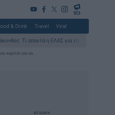
ood & Drink
Travel
Viral
ς: Τι απαντά η ΕΛΑΣ για τους 8 βιασμούς τουρι
ο κορίτσι για να...