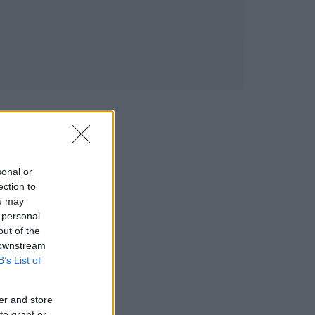
sonal or
ection to
ou may
 personal
out of the
 downstream
B’s List of
er and store
to grant or