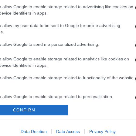
ηκε σε χειρουργική επέμβαση, μεταφέρθηκε
o allow Google to enable storage related to advertising like cookies on
evice identifiers in apps.
o allow my user data to be sent to Google for online advertising
s.
to allow Google to send me personalized advertising.
του Αρχιεπισκόπου Αλβανίας
ΕΘ
o allow Google to enable storage related to analytics like cookies on
evice identifiers in apps.
o allow Google to enable storage related to functionality of the website
o allow Google to enable storage related to personalization.
βανίας
κ.κ Αναστάσιος υπεβλήθη εκτάκτως
CONFIRM
τιμετώπιση αιμορραγικού επεισοδίου και
o allow Google to enable storage related to security, including
cation functionality and fraud prevention, and other user protection.
ου στη ΜΕΘ.
Οι επόμενες 48 ώρες
Data Deletion
Data Access
Privacy Policy