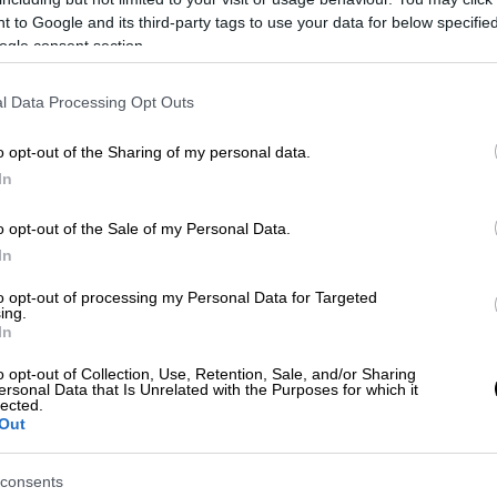
 to Google and its third-party tags to use your data for below specifi
ogle consent section.
l Data Processing Opt Outs
o opt-out of the Sharing of my personal data.
In
UROKINISSI)
o opt-out of the Sale of my Personal Data.
In
 το ΕΘΝΟΣ στη Google
to opt-out of processing my Personal Data for Targeted
ing.
In
ια την εξέλιξη της υγείας του
o opt-out of Collection, Use, Retention, Sale, and/or Sharing
υ
, που υπεβλήθη νωρίτερα σε χειρουργική
ersonal Data that Is Unrelated with the Purposes for which it
lected.
Out
εται στο
Νοσοκομείο Ευαγγελισμός
από τις
πεισοδίου
, που υπέστη. Σύμφωνα με το
consents