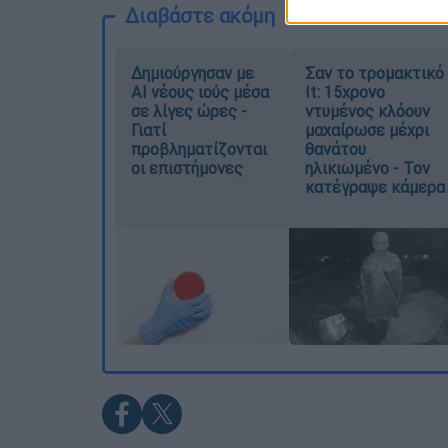
Διαβάστε ακόμη
Δημιούργησαν με
Σαν το τρομακτικό
AI νέους ιούς μέσα
It: 15χρονο
σε λίγες ώρες -
ντυμένος κλόουν
Γιατί
μαχαίρωσε μέχρι
προβληματίζονται
θανάτου
οι επιστήμονες
ηλικιωμένο - Τον
κατέγραψε κάμερα