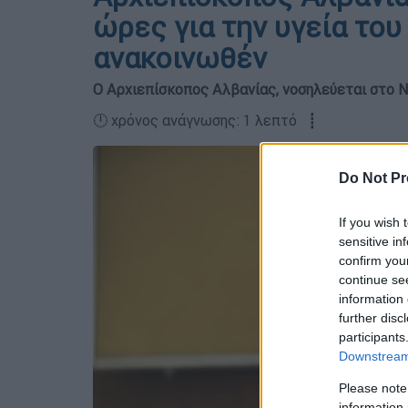
ώρες για την υγεία του 
ανακοινωθέν
Ο Αρχιεπίσκοπος Αλβανίας, νοσηλεύεται στο Ν
🕛 χρόνος ανάγνωσης: 1 λεπτό ┋
Do Not Pr
If you wish 
sensitive in
confirm you
continue se
information 
further disc
participants
Downstream 
Please note
information 