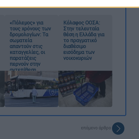
«Πόλεμος» για
Κόλαφος ΟΟΣΑ:
τους χρόνους των
Στην τελευταία
δρομολογίων: Τα
θέση η Ελλάδα για
σωματεία
το πραγματικό
απαντούν στις
διαθέσιμο
καταγγελίες, οι
εισόδημα των
παρατάξεις
νοικοκυριών
περνούν στην
αντεπίθεση
επόμενο άρθρο