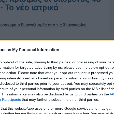
- Το νέο ιατρικό
οσοκομείο Ευαγγελισμός από τις 3 Ιανουαρίου
ocess My Personal Information
to opt-out of the sale, sharing to third parties, or processing of your per
formation for targeted advertising by us, please use the below opt-out s
r selection. Please note that after your opt-out request is processed y
eing interest-based ads based on personal information utilized by us or
disclosed to third parties prior to your opt-out. You may separately opt-
losure of your personal information by third parties on the IAB’s list of
. This information may also be disclosed by us to third parties on the
IA
Participants
that may further disclose it to other third parties.
 that this website/app uses one or more Google services and may gath
including but not limited to your visit or usage behaviour. You may click 