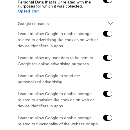
Μαρινέλλας, την οικογένεια του Αντώνη
Personal Data that Is Unrelated with the
Purposes for which it was collected.
Καλογιάννη, τον Νότη Σφακιανάκη, τον Θέμη
Opted Out
Αδαμαντίδη, τον Λευτέρη Πανταζή, τον
Google consents
Σταμάτη Γονίδη, τον Νίκο Μακρόπουλο, τον
Νίκο Βέρτη και τον Δημήτρη Χρυσοχοΐδη,
I want to allow Google to enable storage
στο περιβάλλον των οποίων επί 10ετίες
related to advertising like cookies on web or
device identifiers in apps.
υπήρξαν και υπάρχουν χαρισματικοί
ομοφυλόφιλοι, οι οποίοι ήταν όλοι στενοί
I want to allow my user data to be sent to
μου φίλοι.
Google for online advertising purposes.
Για να καταλάβουν τι λάθος έχουν κάνει και
I want to allow Google to send me
πόσο με έχουν δυσφημήσει, καλό θα είναι να
personalized advertising.
ανατρέξουν στο παρελθόν και να
I want to allow Google to enable storage
διαπιστώσουν πόσα χρόνια ήμουν όχι μόνο
related to analytics like cookies on web or
δικηγόρος, αλλά και στενότατος φίλος των
device identifiers in apps.
μεγαλυτέρων και ευπρεπέστερων
I want to allow Google to enable storage
μόδιστρων, όπως του Φιλήμονα, του Μιχάλη
related to functionality of the website or app.
Ασλάνη, αλλά κυρίως του αείμνηστου Μπίλι