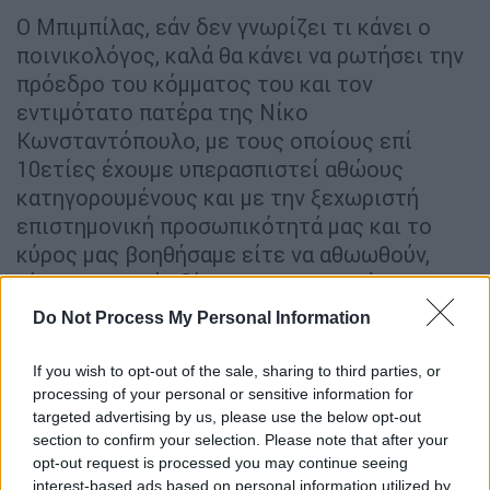
Ο Μπιμπίλας, εάν δεν γνωρίζει τι κάνει ο
ποινικολόγος, καλά θα κάνει να ρωτήσει την
πρόεδρο του κόμματος του και τον
εντιμότατο πατέρα της Νίκο
Κωνσταντόπουλο, με τους οποίους επί
10ετίες έχουμε υπερασπιστεί αθώους
κατηγορουμένους και με την ξεχωριστή
επιστημονική προσωπικότητά μας και το
κύρος μας βοηθήσαμε είτε να αθωωθούν,
είτε να κριθούν δίκαια στα Δικαστήρια.
Do Not Process My Personal Information
Ο Μπιμπίλας θα είναι καλό σήμερα κιόλας να
ζητήσει συγγνώμη γι’ αυτό που είπε, τόσο
If you wish to opt-out of the sale, sharing to third parties, or
από τη Ζωή Κωνσταντοπούλου, όσο και από
processing of your personal or sensitive information for
τον Νίκο Κωνσταντόπουλο, με τον οποίο
targeted advertising by us, please use the below opt-out
μέχρι πριν λίγους μήνες υπερασπιστήκαμε
section to confirm your selection. Please note that after your
opt-out request is processed you may continue seeing
μαζί την οικογένεια Κουτσολιούτσου και τον
interest-based ads based on personal information utilized by