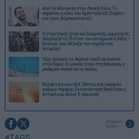
Από το Μίσιγκαν στον Λευκό Οίκο: Τι
σημαίνει η νίκη του Αμπντούλ Ελ-Σαγέντ
για τους Δημοκρατικούς
O στρατηγός ήταν σχιζοφρενής, εμμονικός,
πλησίαζε τα 75 όταν τον αντάμωσε η δόξα –
Εκείνος που άλλαξε την πορεία της
Ιστορίας!
Πώς πνίγηκε το 4χρονο παιδί σε πισίνα
στην Πάρο: Οι γονείς ήταν στη θάλασσα, ο
μπάρμαν έπεσε να το σώσει
Εκρηκτικό κοκτέιλ ζέστης και ισχυρών
ανέμων σήμερα: Σε κατάσταση Red Code η
Αττική και άλλες 5 περιοχές
επόμενο
άρθρο
#TAGS