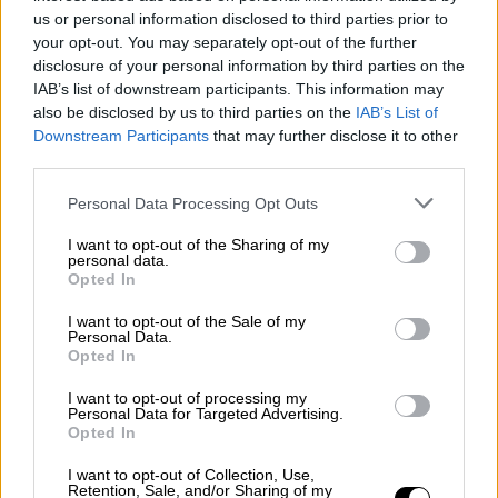
CFO της Folli Follie στο Χονγκ Κονγκ, σε μια
us or personal information disclosed to third parties prior to
δίκη που διήρκεσε άνω των 2 ετών και όπου
your opt-out. You may separately opt-out of the further
κανείς αυτό το χρονικό διάστημα δεν μας
disclosure of your personal information by third parties on the
IAB’s list of downstream participants. This information may
χαρακτήρισε ως δικηγόρους εγκληματιών,
also be disclosed by us to third parties on the
IAB’s List of
αλλά επιφανείς ποινικολόγους.
Downstream Participants
that may further disclose it to other
third parties.
Εις βάρος του Μπιμπίλα θα καταθέσω
μήνυση και αγωγή και θα ζητήσω την άρση
Please note that this website/app uses one or more Google
Personal Data Processing Opt Outs
services and may gather and store information including but
της βουλευτικής του ασυλίας.
not limited to your visit or usage behaviour. You may click to
I want to opt-out of the Sharing of my
personal data.
grant or deny consent to Google and its third-party tags to
Όσον αφορά την Ακρίτα και τον Κασσελάκη,
Opted In
use your data for below specified purposes in below Google
οι οποίοι με χαρακτήρισαν ως ομοφοβικό,
consent section.
I want to opt-out of the Sale of my
τους παραπέμπω να απευθυνθούν μέσω των
Personal Data.
Opted In
συνεργατών τους στους εντολείς και
φίλους μου (σε όσους εξ αυτών είναι εν ζωή)
I want to opt-out of processing my
Personal Data for Targeted Advertising.
μεγάλους καλλιτέχνες και συγκεκριμένα τον
Opted In
Γιάννη Πάριο, την οικογένεια του Τόλη
Βοσκόπουλου, την οικογένεια της
I want to opt-out of Collection, Use,
Retention, Sale, and/or Sharing of my