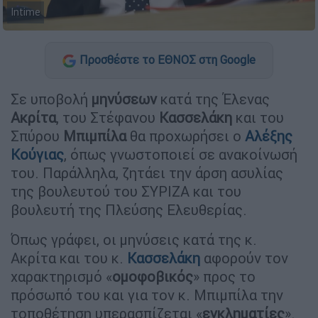
Intime
Προσθέστε το ΕΘΝΟΣ στη Google
Σε υποβολή
μηνύσεων
κατά της Έλενας
Ακρίτα
, του Στέφανου
Κασσελάκη
και του
Σπύρου
Μπιμπίλα
θα προχωρήσει ο
Αλέξης
Κούγιας
, όπως γνωστοποιεί σε ανακοίνωσή
του. Παράλληλα, ζητάει την άρση ασυλίας
της βουλευτού του ΣΥΡΙΖΑ και του
βουλευτή της Πλεύσης Ελευθερίας.
Όπως γράφει, οι μηνύσεις κατά της κ.
Ακρίτα και του κ.
Κασσελάκη
αφορούν τον
χαρακτηρισμό «
ομοφοβικός
» προς το
πρόσωπό του και για τον κ. Μπιμπίλα την
τοποθέτηση υπερασπίζεται «
εγκληματίες
».