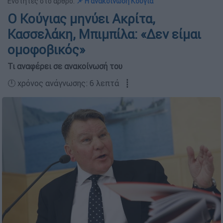
Ενότητες στο άρθρο:
📌 Η ανακοίνωση Κούγια
Ο Κούγιας μηνύει Ακρίτα,
Κασσελάκη, Μπιμπίλα: «Δεν είμαι
ομοφοβικός»
Τι αναφέρει σε ανακοίνωσή του
🕛 χρόνος ανάγνωσης: 6 λεπτά ┋