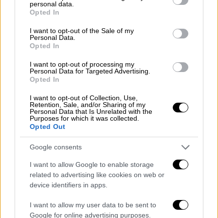
δίπλωμα Λογιστικής από ιδιωτική σχολή
personal data.
grant or deny consent to Google and its third-party tags to
Opted In
των
Αθηνών
.
use your data for below specified purposes in below Google
consent section.
I want to opt-out of the Sale of my
Personal Data.
ΔΙΑΒΑΣΤΕ ΕΠΙΣΗΣ
Opted In
I want to opt-out of processing my
Ελλάδα
|
14.01.2025 11:51
Personal Data for Targeted Advertising.
Παραδοχή Hellenic Train για τη
Opted In
σύγκρουση συρμού του Προαστιακού
I want to opt-out of Collection, Use,
με ΙΧ στην Πάτρα: «Δεν κατέβηκαν οι
Retention, Sale, and/or Sharing of my
Personal Data that Is Unrelated with the
μπάρες»
Purposes for which it was collected.
Opted Out
Καιρός
|
14.01.2025 11:53
Google consents
Επέλαση του χιονιά από τον Έβρο
I want to allow Google to enable storage
μέχρι την Πελοπόννησο: Δεκάδες
related to advertising like cookies on web or
περιοχές στα «λευκά» - Ποτέ
device identifiers in apps.
«ηρεμεί» ο καιρός
I want to allow my user data to be sent to
Google for online advertising purposes.