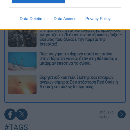
Από το Μίσιγκαν στον Λευκό Οίκο: Τι
σημαίνει η νίκη του Αμπντούλ Ελ-Σαγέντ
για τους Δημοκρατικούς
Data Deletion
Data Access
Privacy Policy
O στρατηγός ήταν σχιζοφρενής, εμμονικός,
πλησίαζε τα 75 όταν τον αντάμωσε η δόξα –
Εκείνος που άλλαξε την πορεία της
Ιστορίας!
Πώς πνίγηκε το 4χρονο παιδί σε πισίνα
στην Πάρο: Οι γονείς ήταν στη θάλασσα, ο
μπάρμαν έπεσε να το σώσει
Εκρηκτικό κοκτέιλ ζέστης και ισχυρών
ανέμων σήμερα: Σε κατάσταση Red Code η
Αττική και άλλες 5 περιοχές
επόμενο
άρθρο
#TAGS