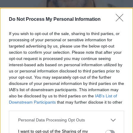
Do Not Process My Personal Information
Προσθέστε το ΕΘΝΟΣ στη Google
If you wish to opt-out of the sale, sharing to third parties, or
processing of your personal or sensitive information for
Θρήνος στην ΕΣΗΕΑ και τον δημοσιογραφικό
targeted advertising by us, please use the below opt-out
κόσμο για τον
θάνατο
του συναδέλφου,
section to confirm your selection. Please note that after your
Παναγιώτη
Στρογγυλού
, ο οποίος έφυγε από
opt-out request is processed you may continue seeing
τη ζωή την Κυριακή, 12 Ιανουαρίου, σε ηλικία
interest-based ads based on personal information utilized by
us or personal information disclosed to third parties prior to
68 ετών.
your opt-out. You may separately opt-out of the further
Ποιος ήταν ο Παναγιώτης Στρογγυλός
disclosure of your personal information by third parties on the
IAB’s list of downstream participants. This information may
also be disclosed by us to third parties on the
IAB’s List of
Ο Παναγιώτης Στρογγυλός
γεννήθηκε το
Downstream Participants
that may further disclose it to other
1957 στην Αθήνα.
Αφού ολοκλήρωσε τις
third parties.
γυμνασιακές του σπουδές, φοίτησε στη
Please note that this website/app uses one or more Google
Φαρμακευτική Σχολή του Πανεπιστημίου του
Personal Data Processing Opt Outs
services and may gather and store information including but
Bari στην Ιταλία και αργότερα απέκτησε
not limited to your visit or usage behaviour. You may click to
I want to opt-out of the Sharing of my