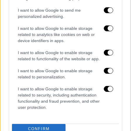
I want to allow Google to send me
Τη
δημοσιογραφική του σταδιοδρομία
personalized advertising.
ξεκίνησε αρχικά ως διορθωτής κειμένων
I want to allow Google to enable storage
στον περιοδικό Τύπο και συνέχισε στην
related to analytics like cookies on web or
εφημερίδα «ΝΑΥΤΕΜΠΟΡΙΚΗ», το 1988, όπου
device identifiers in apps.
εργάστηκε επί σειρά ετών, ως εσωτερικός
I want to allow Google to enable storage
συντάκτης, στη διόρθωση της
εφημερίδας
.
related to functionality of the website or app.
Ήταν γνώστης της αγγλικής και της ιταλικής
γλώσσας.
I want to allow Google to enable storage
related to personalization.
Ο Παναγιώτης Στρογγυλός διακρίθηκε για το
ήθος και τη συναδελφικότητα που επέδειξε
I want to allow Google to enable storage
related to security, including authentication
καθ’ όλη τη διάρκεια του εργασιακού του
functionality and fraud prevention, and other
βίου, εκτελώντας τα καθήκοντά του πάντοτε
user protection.
με ζήλο και υπευθυνότητα.
Διαβάστε ακόμη
CONFIRM