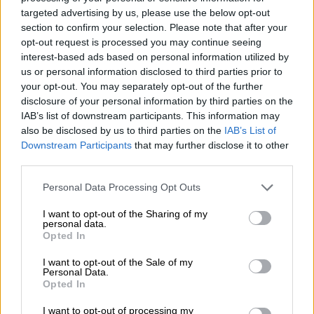
στον βαθμό του αντιστράτηγου, οι
targeted advertising by us, please use the below opt-out
section to confirm your selection. Please note that after your
κατωτέρω Υποστράτηγοι Γενικών
opt-out request is processed you may continue seeing
Καθηκόντων Π.Σ., για κάλυψη κενών
interest-based ads based on personal information utilized by
οργανικών θέσεων, με απόφαση του αρχηγού
us or personal information disclosed to third parties prior to
του Πυροσβεστικού Σώματος,
your opt-out. You may separately opt-out of the further
disclosure of your personal information by third parties on the
Αντιστράτηγου Θεόδωρου Βάγια ως
IAB’s list of downstream participants. This information may
ακολούθως:
also be disclosed by us to third parties on the
IAB’s List of
Downstream Participants
that may further disclose it to other
Γεώργιος Μαρκουλάκης, ως Υπαρχηγός
third parties.
του Σώματος
Please note that this website/app uses one or more Google
Personal Data Processing Opt Outs
καθώς και στο βαθμό του Γενικού
services and may gather and store information including but
not limited to your visit or usage behaviour. You may click to
I want to opt-out of the Sharing of my
Επιθεωρητή Πυροσβεστικού Σώματος οι:
personal data.
grant or deny consent to Google and its third-party tags to
Opted In
use your data for below specified purposes in below Google
Χρήστος Πλατάς
consent section.
I want to opt-out of the Sale of my
Θεόδωρος Κοσμίδης
Personal Data.
Opted In
Τέθηκαν σε
αυτεπάγγελτη αποστρατεία
, ως
I want to opt-out of processing my