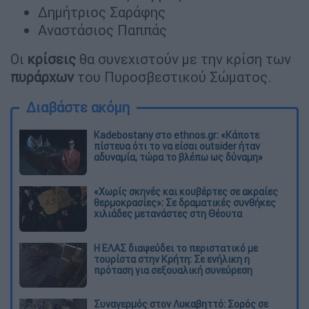
Δημήτριος Σαράφης
Αναστάσιος Παππάς
Οι
κρίσεις
θα συνεχιστούν με την κρίση των
πυράρχων
του Πυροσβεστικού Σώματος.
Διαβάστε ακόμη
Kadebostany στο ethnos.gr: «Κάποτε
πίστευα ότι το να είσαι outsider ήταν
αδυναμία, τώρα το βλέπω ως δύναμη»
«Χωρίς σκηνές και κουβέρτες σε ακραίες
θερμοκρασίες»: Σε δραματικές συνθήκες
χιλιάδες μετανάστες στη Θέουτα
Η ΕΛΑΣ διαψεύδει το περιστατικό με
τουρίστα στην Κρήτη: Σε ενήλικη η
πρόταση για σεξουαλική συνεύρεση
Συναγερμός στον Λυκαβηττό: Σορός σε