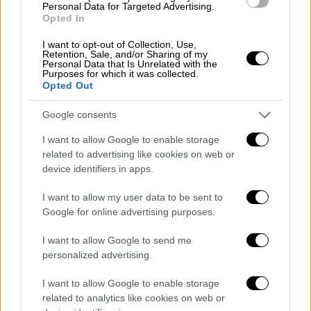
«ευδοκίμως τερματίσαντες τη σταδιοδρομία
Personal Data for Targeted Advertising.
τους», κατά τις τακτικές κρίσεις, έτους
Opted In
2025, οι κατωτέρω αντιστράτηγοι, ως
I want to opt-out of Collection, Use,
ακολούθως:
Retention, Sale, and/or Sharing of my
Personal Data that Is Unrelated with the
Purposes for which it was collected.
Νικόλαος Ρουμελιώτης
Opted Out
Παναγιώτης Νιάφας
Google consents
Ευάγγελος Φαλάρας
I want to allow Google to enable storage
Οι παρακάτω
υποστράτηγοι
,
προάγονται
related to advertising like cookies on web or
στον βαθμό του Αντιστρατήγου
device identifiers in apps.
Πυροσβεστικού Σώματος, εκτός οργανικών
I want to allow my user data to be sent to
θέσεων, επειδή κρίθηκαν ως «ευδοκίμως
Google for online advertising purposes.
τερματίσαντες τη σταδιοδρομία τους» κατά
τις τακτικές κρίσεις, έτους 2025 ως
I want to allow Google to send me
personalized advertising.
ακολούθως:
I want to allow Google to enable storage
Καλλιόπη Σαΐνη
related to analytics like cookies on web or
Δημοσθένης Ραγκαβάς