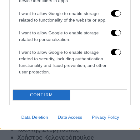
device identifiers in apps.
Κωνσταντίνος Θεοφιλόπουλος
Δημήτριος Γεωργανάς
I want to allow Google to enable storage
related to functionality of the website or app.
Γεώργιος Τσικαλάς
Αθανάσιος Χατζόπουλος
I want to allow Google to enable storage
related to personalization.
Επίσης, οι παρακάτω
αρχιπύραρχοι
,
προάγονται
στον βαθμό του Υποστρατήγου
I want to allow Google to enable storage
Πυροσβεστικού Σώματος, εκτός οργανικών
related to security, including authentication
functionality and fraud prevention, and other
θέσεων, επειδή κρίθηκαν ως «ευδοκίμως
user protection.
τερματίσαντες τη σταδιοδρομία τους» κατά
τις τακτικές κρίσεις, έτους 2025 ως
ακολούθως:
CONFIRM
Καλλιόπη Βηλαρά
Νικόλαος Μπάλσης
Data Deletion
Data Access
Privacy Policy
Γεώργιος Αλικάκος
Ιωάννης Στεργιούλας
Χρήστος Καλογερόπουλος