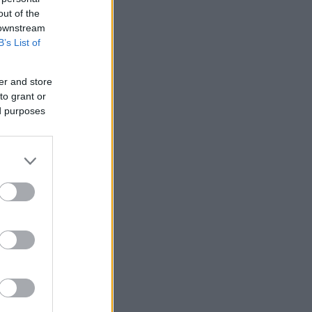
out of the
 downstream
B’s List of
er and store
to grant or
ed purposes