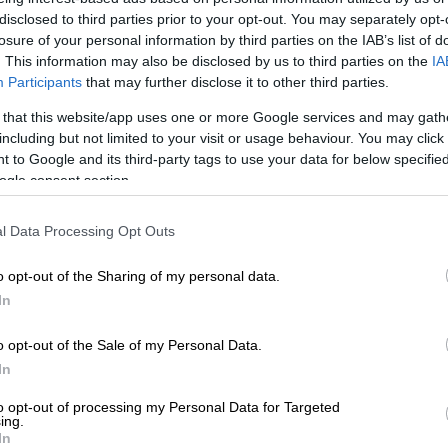
disclosed to third parties prior to your opt-out. You may separately opt-
losure of your personal information by third parties on the IAB’s list of
. This information may also be disclosed by us to third parties on the
IA
σαλονίκη - Μαύροι καπνοί στον
Participants
that may further disclose it to other third parties.
 that this website/app uses one or more Google services and may gath
including but not limited to your visit or usage behaviour. You may click 
 to Google and its third-party tags to use your data for below specifi
ogle consent section.
απέλτη
l Data Processing Opt Outs
Αντώνη,
Νίκο Καργιώτη
που προχώρησε σε
σης, έχει προσδιοριστεί για αύριο,
o opt-out of the Sharing of my personal data.
ρκωτό Δικαστήριο του Πειραιά με
In
ό το πλήρωμα που αντιμετωπίζουν
o opt-out of the Sale of my Personal Data.
ίες.
In
ς
έχασε τη ζωή του τον Αύγουστο του 2023
to opt-out of processing my Personal Data for Targeted
υ «Βlue Horizon» τον έσπρωξαν ενώ
ing.
In
εισιτήριο – για να επιβιβαστεί την ώρα