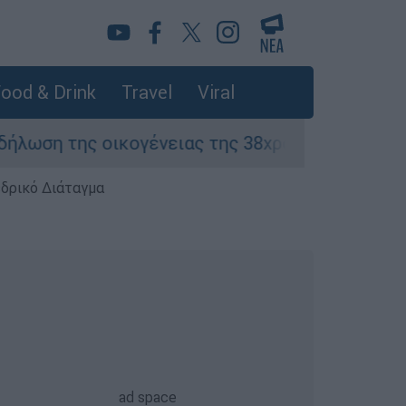
ood & Drink
Travel
Viral
 οικογένειας της 38χρονης Βρετανίδας που δο
εδρικό Διάταγμα