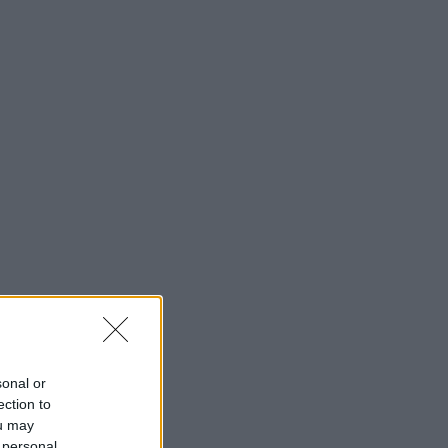
sonal or
ection to
ou may
 personal