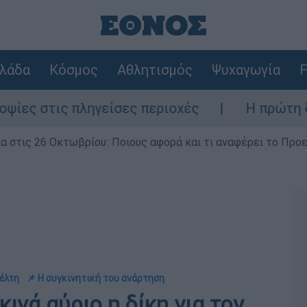
λάδα
Κόσμος
Αθλητισμός
Ψυχαγωγία
F
 πληγείσες περιοχές
Η πρώτη δήλωση της
ία στις 26 Οκτωβρίου: Ποιους αφορά και τι αναφέρει το Προ
έλτη
📌 Η συγκινητική του ανάρτηση
νά αύριο η δίκη για τον