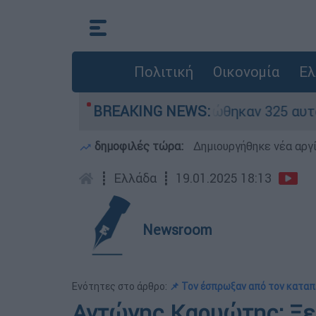
Πολιτική
Οικονομία
Ελ
ν «κόκκινα» - Ολοκληρώθηκαν 325 αυτοψίες στις
BREAKING NEWS:
δημοφιλές τώρα:
Δημιουργήθηκε νέα αργ
┋
Ελλάδα
┋
19.01.2025 18:13
Newsroom
Ενότητες στο άρθρο:
📌 Τον έσπρωξαν από τον καταπ
Αντώνης Καρυώτης: Ξεκι