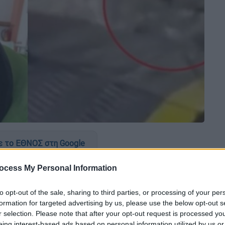
 το ΕΘΝΟΣ στη Google
ocess My Personal Information
βιώσει αύριο η υπόθεση της δολοφονίας
ικό θάνατο όταν μέλη πληρώματος τον
to opt-out of the sale, sharing to third parties, or processing of your per
 έριξαν στη θάλασσα.
formation for targeted advertising by us, please use the below opt-out s
r selection. Please note that after your opt-out request is processed y
eing interest-based ads based on personal information utilized by us or