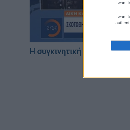
I want t
I want t
authenti
Η συγκινητική του ανάρτησ