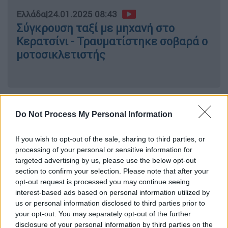
Ελλάδα
|
24.01.2025 08:43
Σύγκρουση ταξί με μηχανή στο
Κερατσίνι - Τραυματίστηκε σοβαρά ο
μοτοσικλετιστής
Τι είπαν στην απολογία τους
Do Not Process My Personal Information
Ειδικότερα, σύμφωνα με την ΕΡΤ, μετά από
τις μαραθώνιες απολογίες τους που
If you wish to opt-out of the sale, sharing to third parties, or
processing of your personal or sensitive information for
διήρκησαν περισσότερες από
17 ώρες
ο
targeted advertising by us, please use the below opt-out
καθηγητής γυναικολόγος του Πανεπιστημίου
section to confirm your selection. Please note that after your
Κρήτης από το Ηράκλειο και ο 46χρονος
opt-out request is processed you may continue seeing
γυναικολόγος από τα Χανιά αφέθηκαν
interest-based ads based on personal information utilized by
us or personal information disclosed to third parties prior to
ελεύθεροι με τη σύμφωνη γνώμη ανακριτή
your opt-out. You may separately opt-out of the further
και εισαγγελέα. Αντιμετωπίζουν βαρύτατες
disclosure of your personal information by third parties on the