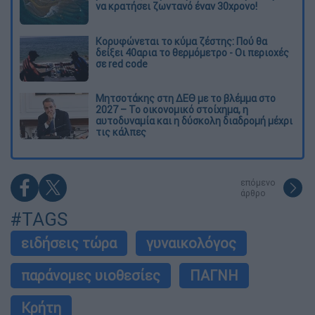
να κρατήσει ζωντανό έναν 30χρονο!
Κορυφώνεται το κύμα ζέστης: Πού θα
δείξει 40αρια το θερμόμετρο - Οι περιοχές
σε red code
Μητσοτάκης στη ΔΕΘ με το βλέμμα στο
2027 – Το οικονομικό στοίχημα, η
αυτοδυναμία και η δύσκολη διαδρομή μέχρι
τις κάλπες
επόμενο
άρθρο
#TAGS
ειδήσεις τώρα
γυναικολόγος
παράνομες υιοθεσίες
ΠΑΓΝΗ
Κρήτη