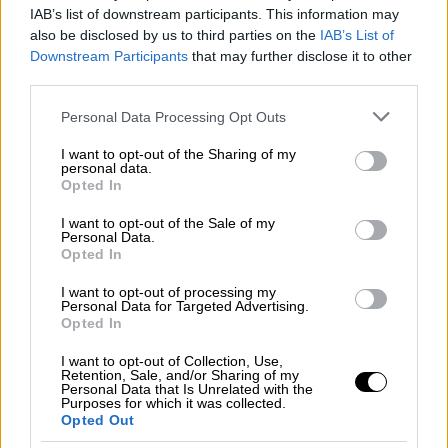
κατηγορίες σε βαθμό κακουργήματος για
IAB’s list of downstream participants. This information may
ένταξη σε εγκληματική οργάνωση. Τους
also be disclosed by us to third parties on the
IAB’s List of
επιβλήθηκαν περιοριστικοί όροι
Downstream Participants
that may further disclose it to other
third parties.
απαγόρευσης εξόδου από τη χώρα και
εγγυοδοσία 100.000€ για τον Χανιώτη
Please note that this website/app uses one or more Google
Personal Data Processing Opt Outs
services and may gather and store information including but
γιατρό, 50.000€ για τον καθηγητή του
not limited to your visit or usage behaviour. You may click to
I want to opt-out of the Sharing of my
ΠΑΓΝΗ.
personal data.
grant or deny consent to Google and its third-party tags to
Opted In
use your data for below specified purposes in below Google
Οι συνήγοροι υπεράσπισης Γιώργος
consent section.
I want to opt-out of the Sale of my
Στιακάκης και Αλεξάνδρα Σπανάκη δήλωσαν
Personal Data.
ικανοποιημένοι καθώς όπως χαρακτηριστικά
Opted In
ανέφεραν ο εντολέας τους
δεν είχε καμιά
I want to opt-out of processing my
συμμετοχή και καμία εμπλοκή σε ό,τι του
Personal Data for Targeted Advertising.
Opted In
αποδίδεται.
Ο συνήγορος υπεράσπισης του
46χρονου γιατρού Γιώργος Φρατζεσκάκης
I want to opt-out of Collection, Use,
Retention, Sale, and/or Sharing of my
δήλωσε ότι ο εντολέας του ήταν εκείνος
Personal Data that Is Unrelated with the
Purposes for which it was collected.
που από την αρχή που
ήρθε στο φως αυτή η
Opted Out
υπόθεση συνεργάστηκε με τις αστυνομικές