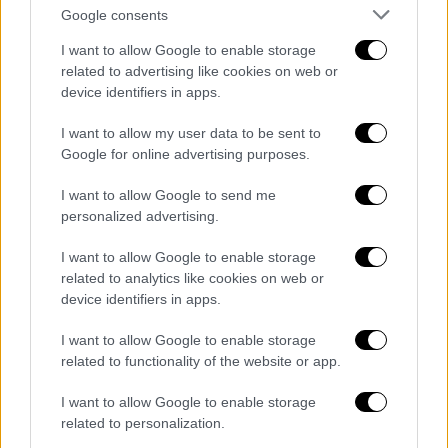
αρχές
, δίνοντας ότι υλικό του είχε ζητηθεί,
Google consents
εκφράζοντας παράλληλα τη δυσάρεστη
I want to allow Google to enable storage
έκπληξη όταν εκδόθηκε το ένταλμα
related to advertising like cookies on web or
σύλληψης.
device identifiers in apps.
Τουλάχιστον 274 τα θύματα
I want to allow my user data to be sent to
Google for online advertising purposes.
Σημειώνεται ότι το κύκλωμα εξαπάτησε
I want to allow Google to send me
τουλάχιστον 274 γυναίκες σε 529
personalized advertising.
διαφορετικές περιπτώσεις ισχυριζόμενοι
ψευδώς ότι τις υπέβαλαν σε
I want to allow Google to enable storage
related to analytics like cookies on web or
εμβρυομεταφορά (εικονική), πράξη που
device identifiers in apps.
ουδέποτε συντελέστηκε ή/και ότι
κρυοσυντήρησαν γενετικό υλικό στην
I want to allow Google to enable storage
τράπεζα κρυοσυντήρησης, ενώ στην
related to functionality of the website or app.
πραγματικότητα ουδέποτε υπήρξε γενετικό
I want to allow Google to enable storage
υλικό για να κρυοσυντηρηθεί, χορηγώντας
related to personalization.
μάλιστα στους ενδιαφερόμενους, ψευδείς