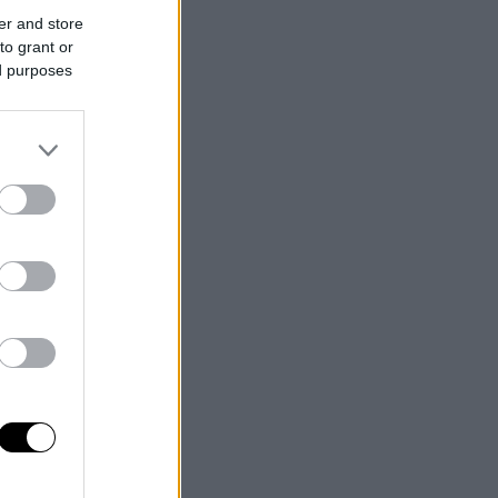
er and store
to grant or
ed purposes