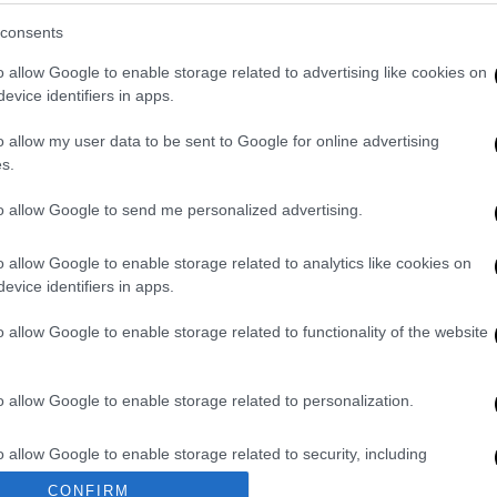
μμένη όταν έμαθε ότι ο πρώτος της
consents
τρα
o allow Google to enable storage related to advertising like cookies on
evice identifiers in apps.
έδρου της Δημοκρατίας - Πότε η
o allow my user data to be sent to Google for online advertising
s.
to allow Google to send me personalized advertising.
o allow Google to enable storage related to analytics like cookies on
evice identifiers in apps.
ερασμένης Πέμπτης και φαίνεται να
o allow Google to enable storage related to functionality of the website
ρών. Το θύμα δέχθηκε
χτυπήματα
στο
μείο «
Παπανικολάου
», όπου εξακολουθεί να
o allow Google to enable storage related to personalization.
o allow Google to enable storage related to security, including
ροχώρησε στη σύλληψη δύο
νεαρών
που
cation functionality and fraud prevention, and other user protection.
σόδιο -πρόκειται για έναν
22χρονο
και έναν
CONFIRM