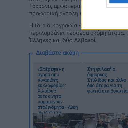
16χρονο, αμφότεροι αλβανικής κατα
προφορική εντολή εισαγγελέα).
Η ίδια δικογραφία -που αφορά το
αδί
περιλαμβάνει τέσσερα ακόμη άτομα, 
Έλληνες
και δύο
Αλβανοί
.
Διαβάστε ακόμη
«Στέρεψε» η
Στη φυλακή ο
αγορά από
δήμαρχος
πινακίδες
Στυλίδας και άλλα
κυκλοφορίας:
δύο άτομα για τη
Χιλιάδες
φωτιά στη Βοιωτία
αυτοκίνητα
παραμένουν
αταξινόμητα - Λύση
αναζητά το
υπουργείο