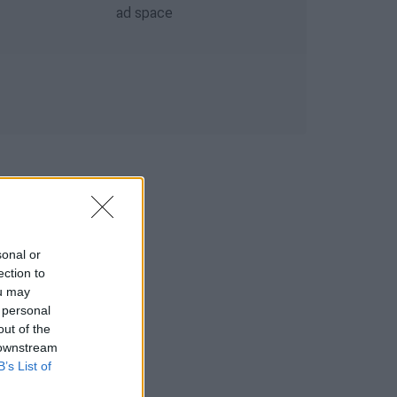
sonal or
ection to
ou may
 personal
out of the
 downstream
B’s List of