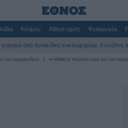
λάδα
Κόσμος
Αθλητισμός
Ψυχαγωγία
F
ά από πινακίδες κυκλοφορίας: Χιλιάδες αυτοκίν
δα των εφημερίδων
|
➔ Μάθετε περισσότερα για τον καιρό