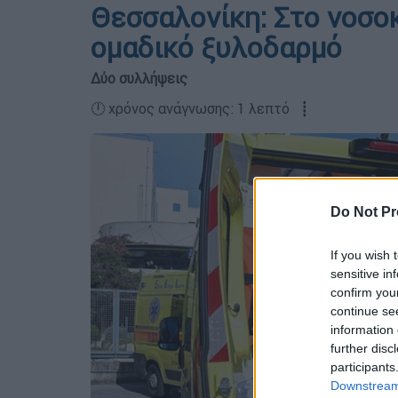
Θεσσαλονίκη: Στο νοσο
ομαδικό ξυλοδαρμό
Δύο συλλήψεις
🕛 χρόνος ανάγνωσης: 1 λεπτό ┋
Do Not Pr
If you wish 
sensitive in
confirm you
continue se
information 
further disc
participants
Downstream 