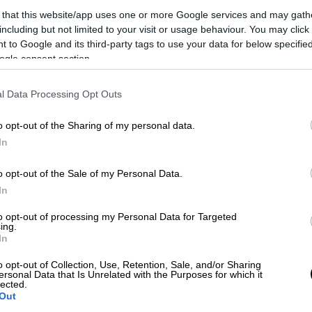
 that this website/app uses one or more Google services and may gath
including but not limited to your visit or usage behaviour. You may click 
 to Google and its third-party tags to use your data for below specifi
ogle consent section.
l Data Processing Opt Outs
o opt-out of the Sharing of my personal data.
In
o opt-out of the Sale of my Personal Data.
 το ΕΘΝΟΣ στη Google
In
ας 23χρονος στη Σίνδο
Θεσσαλονίκης
, με
to opt-out of processing my Personal Data for Targeted
ing.
τεί στο νοσοκομείο «
Παπανικολάου
».
In
o opt-out of Collection, Use, Retention, Sale, and/or Sharing
ersonal Data that Is Unrelated with the Purposes for which it
lected.
Out