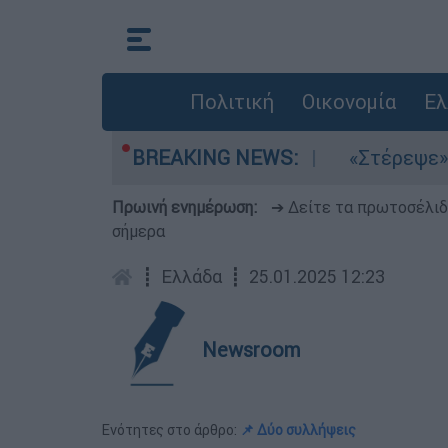
Πολιτική
Οικονομία
Ελ
τα μελτέμια στο Αιγαίο
BREAKING NEWS:
«Στέρεψε» η αγορ
Πρωινή ενημέρωση:
➔ Δείτε τα πρωτοσέλι
σήμερα
┋
Ελλάδα
┋
25.01.2025 12:23
Newsroom
Ενότητες στο άρθρο:
📌 Δύο συλλήψεις