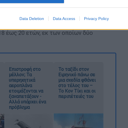
γωγής (ο δεύτερος αφέθηκε ελεύθερος με
Data Deletion
Data Access
Privacy Policy
κημα
της επικίνδυνης
σωματικής βλάβης
-
18 έως 20 ετών, εκ των οποίων δύο
Επιστροφή στο
Το ταξίδι στον
μέλλον; Τα
Ειρηνικό πάνω σε
υπερηχητικά
μια σχεδία φθάνει
αεροπλάνα
στο τέλος του –
ετοιμάζονται να
Το Κον Τίκι και οι
ξαναπετάξουν -
περιπέτειές του
Αλλά υπάρχει ένα
πρόβλημα