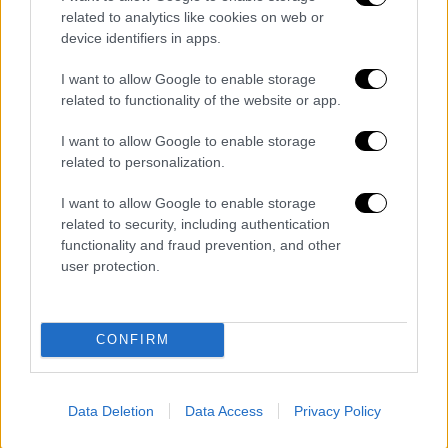
Μεγαλειώδης η συγκέντρωση στο Σύνταγμα
related to analytics like cookies on web or
device identifiers in apps.
Στην Πανεπιστημίου επίσης, όπως φαίνεται
I want to allow Google to enable storage
και σε βίντεο που έχει στην κατοχή του το
related to functionality of the website or app.
ethnos.gr, δυνάμεις των ΜΑΤ φαίνονται να
χτυπούν διαδηλωτή
. Λίγο αργότερα, τον
I want to allow Google to enable storage
αφήνουν να σηκωθεί και φαίνονται ξεκάθαρα
related to personalization.
τα αίματα στο κεφάλι του.
I want to allow Google to enable storage
related to security, including authentication
Σύμφωνα με μαρτυρίες, μία κοπέλα τον
functionality and fraud prevention, and other
βοήθησε με γάζες, καθώς το ΕΚΑΒ δεν
user protection.
κατάφερε να προσεγγίσει.
CONFIRM
Data Deletion
Data Access
Privacy Policy