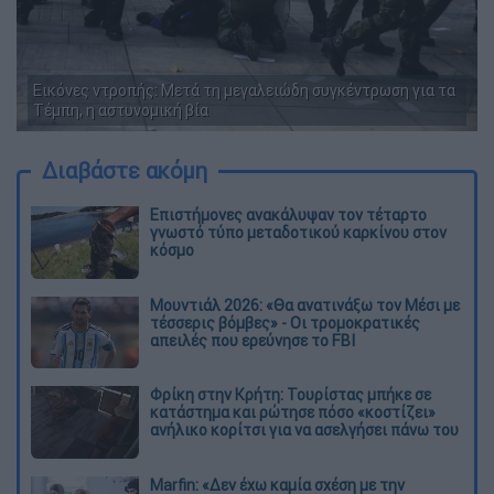
Εικόνες ντροπής: Μετά τη μεγαλειώδη συγκέντρωση για τα
Τέμπη, η αστυνομική βία
Διαβάστε ακόμη
Επιστήμονες ανακάλυψαν τον τέταρτο
γνωστό τύπο μεταδοτικού καρκίνου στον
κόσμο
Μουντιάλ 2026: «Θα ανατινάξω τον Μέσι με
τέσσερις βόμβες» - Οι τρομοκρατικές
απειλές που ερεύνησε το FBI
Φρίκη στην Κρήτη: Τουρίστας μπήκε σε
κατάστημα και ρώτησε πόσο «κοστίζει»
ανήλικο κορίτσι για να ασελγήσει πάνω του
Marfin: «Δεν έχω καμία σχέση με την