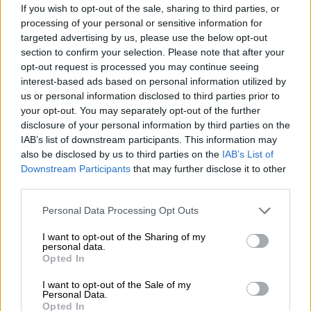
καμία ενοχή
If you wish to opt-out of the sale, sharing to third parties, or
processing of your personal or sensitive information for
targeted advertising by us, please use the below opt-out
section to confirm your selection. Please note that after your
opt-out request is processed you may continue seeing
interest-based ads based on personal information utilized by
us or personal information disclosed to third parties prior to
your opt-out. You may separately opt-out of the further
disclosure of your personal information by third parties on the
IAB’s list of downstream participants. This information may
also be disclosed by us to third parties on the
IAB’s List of
Downstream Participants
that may further disclose it to other
third parties.
Please note that this website/app uses one or more Google
Personal Data Processing Opt Outs
services and may gather and store information including but
not limited to your visit or usage behaviour. You may click to
I want to opt-out of the Sharing of my
Αμαυρώθηκε μια μέρα ελπίδας και
personal data.
grant or deny consent to Google and its third-party tags to
Opted In
αγώνα για Δικαιοσύνη
use your data for below specified purposes in below Google
consent section.
I want to opt-out of the Sale of my
Personal Data.
Οι εικόνες που ακολούθησαν, καθώς τα
Opted In