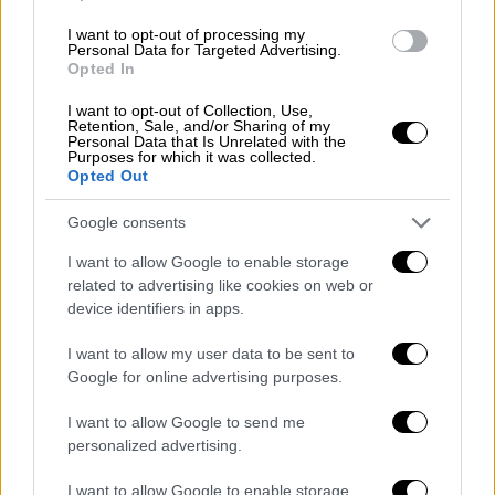
επεισόδια έπειτα μεταφέρθηκαν στην
Πανεπιστημίου,
μόνο ντροπή
μπορούν να
I want to opt-out of processing my
Personal Data for Targeted Advertising.
προκαλέσουν. Η Αθήνα όντως δεν είχε
Opted In
οξυγόνο.
Μια μέρα ελπίδας και αγώνα
για να
I want to opt-out of Collection, Use,
δικαιωθούν τα παιδιά τόσων ανθρώπων
Retention, Sale, and/or Sharing of my
Personal Data that Is Unrelated with the
αμαυρώθηκε
-για άλλη μια φορά- από την
Purposes for which it was collected.
αστυνομική αυθαιρεσία.
Opted Out
Google consents
I want to allow Google to enable storage
related to advertising like cookies on web or
device identifiers in apps.
I want to allow my user data to be sent to
Google for online advertising purposes.
I want to allow Google to send me
personalized advertising.
I want to allow Google to enable storage