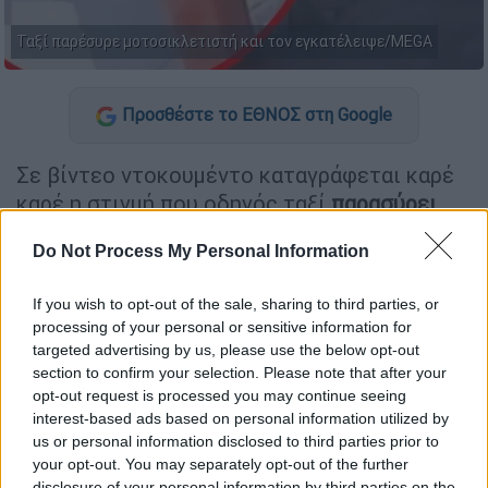
Ταξί παρέσυρε μοτοσικλετιστή και τον εγκατέλειψε/MEGA
Προσθέστε το ΕΘΝΟΣ στη Google
Σε βίντεο ντοκουμέντο καταγράφεται καρέ
καρέ η στιγμή που οδηγός ταξί
παρασύρει
οδηγό μηχανής
και τον
εγκαταλείπει
στο
Do Not Process My Personal Information
Μεταξουργείο
. Όλα συνέβησαν την Τρίτη 28
Ιανουαρίου στη διασταύρωση Αχιλλέως και
If you wish to opt-out of the sale, sharing to third parties, or
Θεμοπυλών, όταν το ταξί ξαφνικά πετάχτηκε
processing of your personal or sensitive information for
στη δεξιά λωρίδα, εκσφενδονίζοντας τον
targeted advertising by us, please use the below opt-out
οδηγό.
section to confirm your selection. Please note that after your
opt-out request is processed you may continue seeing
«Δεν έτρεχα, κανονικά στη δεξιά λωρίδα
interest-based ads based on personal information utilized by
us or personal information disclosed to third parties prior to
προκειμένου να πάω ευθεία. Ενώ πλησίαζα
your opt-out. You may separately opt-out of the further
στην άκρη κοντά στη Θερμοπυλών, ξαφνικά
disclosure of your personal information by third parties on the