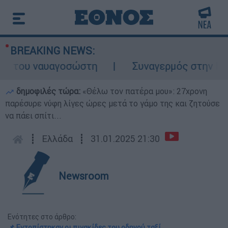
BREAKING NEWS:
ς του ναυαγοσώστη
Συναγερμός στην Κάρπα
δημοφιλές τώρα:
«Θέλω τον πατέρα μου»: 27χρονη
παρέσυρε νύφη λίγες ώρες μετά το γάμο της και ζητούσε
να πάει σπίτι...
┋
Ελλάδα
┋
31.01.2025 21:30
Newsroom
Ενότητες στο άρθρο:
📌 Εντοπίστηκαν οι πινακίδες του οδηγού ταξί