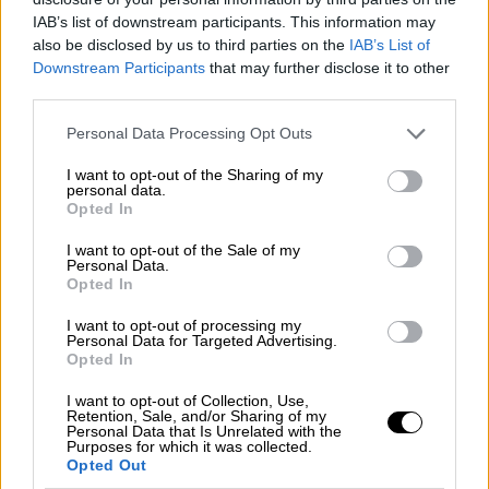
με φόρα και με γκάζι, άκουσα τα γκάζια,
ένα
IAB’s list of downstream participants. This information may
ταξί
μπαίνει δεξιά μπροστά μου,
από την
also be disclosed by us to third parties on the
IAB’s List of
Downstream Participants
that may further disclose it to other
αριστερή λωρίδα,
μπαίνει δεξιά και μπαίνει
third parties.
στην οδό Θερμοπυλών. Εκείνη τη στιγμή με
κοπάνησε. Με χτύπησε και με πέταξε κάτω»,
Please note that this website/app uses one or more Google
Personal Data Processing Opt Outs
services and may gather and store information including but
περιέγραψε ο οδηγός της μηχανής, μιλώντας
not limited to your visit or usage behaviour. You may click to
I want to opt-out of the Sharing of my
στο MEGA.
personal data.
grant or deny consent to Google and its third-party tags to
Opted In
use your data for below specified purposes in below Google
consent section.
ΔΙΑΒΑΣΤΕ ΕΠΙΣΗΣ
I want to opt-out of the Sale of my
Personal Data.
Opted In
Ελλάδα
|
31.01.2025 19:35
«Έφερα τα πράγματα της στο σπίτι
I want to opt-out of processing my
Personal Data for Targeted Advertising.
και νόμιζα ότι θα επιστρέψει και το
Opted In
παιδί» - Συγκλονίζει ο πατέρας της
I want to opt-out of Collection, Use,
Κυριακής Γρίβα
Retention, Sale, and/or Sharing of my
Personal Data that Is Unrelated with the
Purposes for which it was collected.
Opted Out
Ελλάδα
|
31.01.2025 20:10