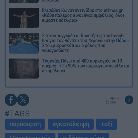
Ελισάβετ Κωνσταντινίδου στο ethnos.gr:
«Κάθε πόλεμος είναι ένας εμφύλιος, όλοι
είμαστε αδέλφια»
Στον εισαγγελέα ο ιδιοκτήτης του beach
bar για τον θάνατο του 4χρονου στην Πάρο -
Στο «μικροσκόπιο» ο ρόλος του
ναυαγοσώστη
Τουρνάς: Πάνω από 400 πυρκαγιές σε 10
ημέρες - «Το 90% των πυρκαγιών οφείλεται
σε αμέλεια»
επόμενο
άρθρο
#TAGS
παράσυρση
εγκατάλειψη
ταξί