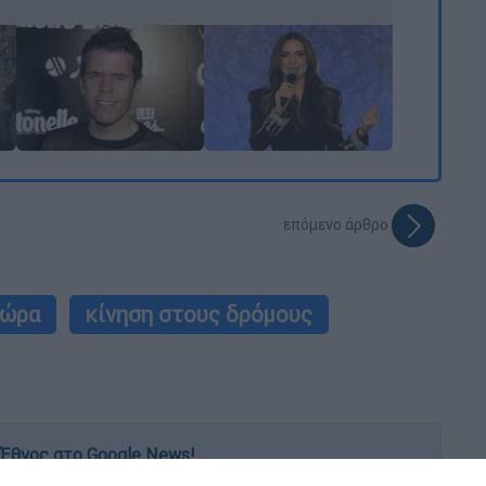
επόμενο άρθρο
τώρα
κίνηση στους δρόμους
Έθνος στο Google News!
 λεπτό, με την υπογραφή του www.ethnos.gr