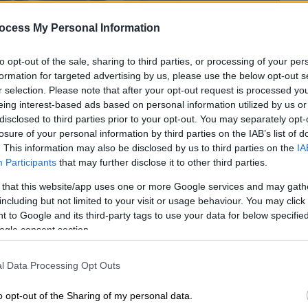
ocess My Personal Information
to opt-out of the sale, sharing to third parties, or processing of your per
formation for targeted advertising by us, please use the below opt-out s
r selection. Please note that after your opt-out request is processed y
eing interest-based ads based on personal information utilized by us or
disclosed to third parties prior to your opt-out. You may separately opt-
losure of your personal information by third parties on the IAB’s list of
 το ΕΘΝΟΣ στη Google
. This information may also be disclosed by us to third parties on the
IA
Participants
that may further disclose it to other third parties.
τους δρόμους της Αττικής, με τον Κηφισό
 that this website/app uses one or more Google services and may gath
including but not limited to your visit or usage behaviour. You may click 
 to Google and its third-party tags to use your data for below specifi
ogle consent section.
άρχει
και στα δύο ρεύματα
της Λεωφόρου,
αι και σε Λεωφόρο
Κηφισίας
,
Μεσογείων
l Data Processing Opt Outs
o opt-out of the Sharing of my personal data.