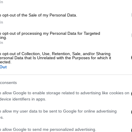
In
o opt-out of the Sale of my Personal Data.
 άνδρας που βρέθηκε χτυπημένος και
In
to opt-out of processing my Personal Data for Targeted
ing.
In
o opt-out of Collection, Use, Retention, Sale, and/or Sharing
Οδό
, παρατηρούνται καθυστερήσεις στο
ersonal Data that Is Unrelated with the Purposes for which it
lected.
Out
consents
o allow Google to enable storage related to advertising like cookies on
φισίας,
evice identifiers in apps.
o allow my user data to be sent to Google for online advertising
s.
σίας.
to allow Google to send me personalized advertising.