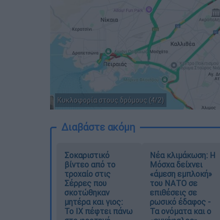
Κυκλοφορία στους δρόμους (4/2)
Διαβάστε ακόμη
Σοκαριστικό
Νέα κλιμάκωση: Η
βίντεο από το
Μόσχα δείχνει
τροχαίο στις
«άμεση εμπλοκή»
Σέρρες που
του ΝΑΤΟ σε
σκοτώθηκαν
επιθέσεις σε
μητέρα και γιος:
ρωσικό έδαφος -
Το ΙΧ πέφτει πάνω
Τα ονόματα και ο