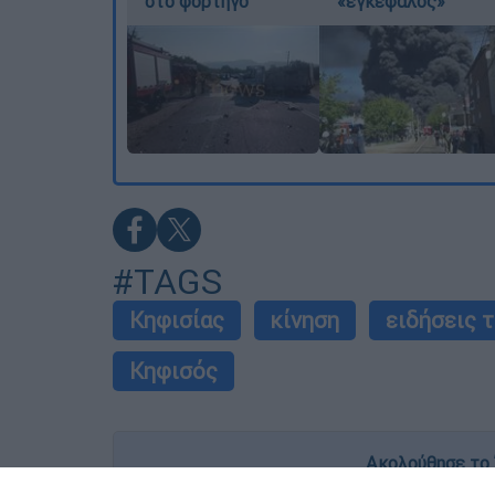
στο φορτηγό
«εγκέφαλος»
#TAGS
Κηφισίας
κίνηση
ειδήσεις 
Κηφισός
Ακολούθησε το 
Live όλες οι εξελίξεις λεπτό προς