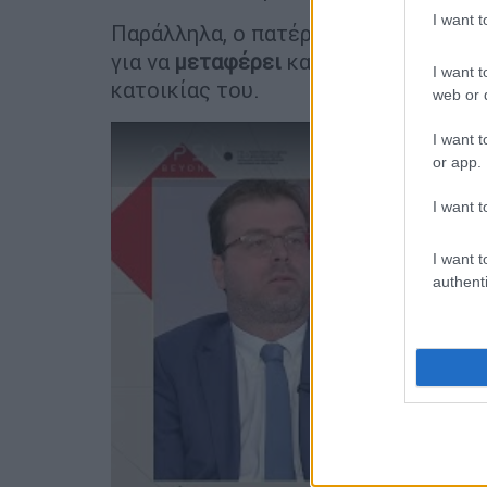
I want 
Παράλληλα, ο πατέρας του
58χρονου
για να
μεταφέρει
και να θάψει τη σο
I want t
κατοικίας του.
web or d
I want t
or app.
I want t
I want t
authenti