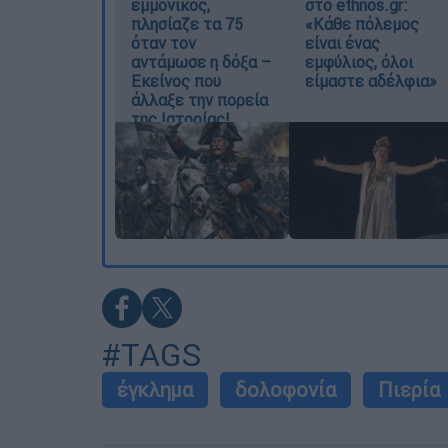
εμμονικός,
στο ethnos.gr:
πλησίαζε τα 75
«Κάθε πόλεμος
όταν τον
είναι ένας
αντάμωσε η δόξα –
εμφύλιος, όλοι
Εκείνος που
είμαστε αδέλφια»
άλλαξε την πορεία
της Ιστορίας!
#TAGS
έγκλημα
δολοφονία
Πιερία