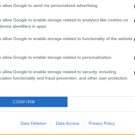
to allow Google to send me personalized advertising.
δήλωσε ότι η
γυναίκα
είχε κάποιο συνεργό
ρό του άτυχου άνδρα στο
οικόπεδο
της
o allow Google to enable storage related to analytics like cookies on
evice identifiers in apps.
o allow Google to enable storage related to functionality of the website
o allow Google to enable storage related to personalization.
o allow Google to enable storage related to security, including
cation functionality and fraud prevention, and other user protection.
video
CONFIRM
Data Deletion
Data Access
Privacy Policy