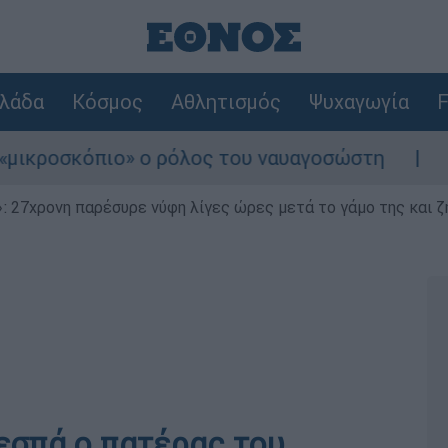
λάδα
Κόσμος
Αθλητισμός
Ψυχαγωγία
F
κόπιο» ο ρόλος του ναυαγοσώστη
Συναγερμ
 27χρονη παρέσυρε νύφη λίγες ώρες μετά το γάμο της και ζη
Ξεσπά ο πατέρας του