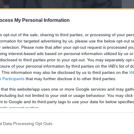
ocess My Personal Information
to opt-out of the sale, sharing to third parties, or processing of your per
formation for targeted advertising by us, please use the below opt-out s
r selection. Please note that after your opt-out request is processed y
eing interest-based ads based on personal information utilized by us or
disclosed to third parties prior to your opt-out. You may separately opt-
losure of your personal information by third parties on the IAB’s list of
. This information may also be disclosed by us to third parties on the
IA
 το ΕΘΝΟΣ στη Google
Participants
that may further disclose it to other third parties.
 that this website/app uses one or more Google services and may gath
α Σιαμήτρα
για τη
σύντροφο
του γιου του, η
including but not limited to your visit or usage behaviour. You may click 
ε
και τον έθαψε πίσω από την αυλή του
 to Google and its third-party tags to use your data for below specifi
ogle consent section.
μεταξύ άλλων πως: «Έίχε συνεργό,
l Data Processing Opt Outs