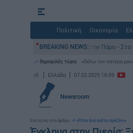
Πολιτική
Οικονομία
Ελ
ον θάνατο του 4χρονου στην Πάρο - Στο «μικροσ
BREAKING NEWS:
δημοφιλές τώρα:
«Θέλω τον πατέρα μου»:
┋
Ελλάδα
┋
07.02.2025 16:09
Newsroom
Ενότητες στο άρθρο:
📌 «Ήταν ένα σκέτο πρεζόνι»
Έγκλημα στην Πιερία: 