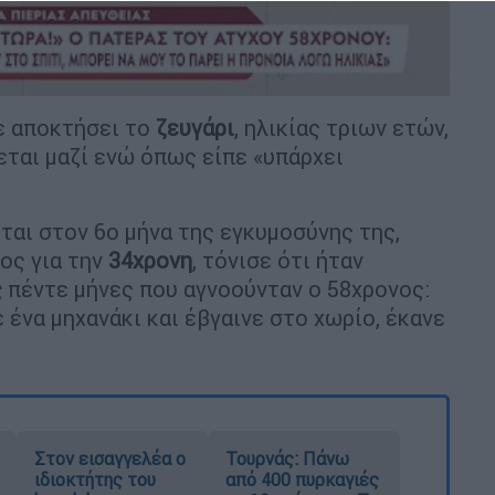
χε αποκτήσει το
ζευγάρι
, ηλικίας τριων ετών,
εται μαζί ενώ όπως είπε «υπάρχει
ται στον 6ο μήνα της εγκυμοσύνης της,
ος για την
34χρονη
, τόνισε ότι ήταν
ς
πέντε μήνες που αγνοούνταν ο 58χρονος:
 ένα μηχανάκι και έβγαινε στο χωρίο, έκανε
Στον εισαγγελέα ο
Τουρνάς: Πάνω
ιδιοκτήτης του
από 400 πυρκαγιές