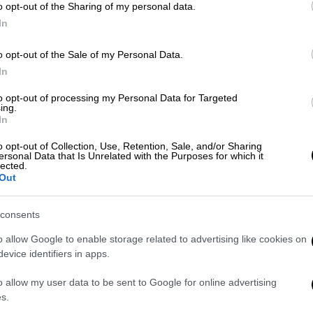
o opt-out of the Sharing of my personal data.
In
ία του μικρού Άγγελου: «Συγγνώμη
o opt-out of the Sale of my Personal Data.
In
to opt-out of processing my Personal Data for Targeted
ing.
In
ώθηκε στα Τίρανα – Η στιγμή που
o opt-out of Collection, Use, Retention, Sale, and/or Sharing
ersonal Data that Is Unrelated with the Purposes for which it
lected.
Out
consents
o allow Google to enable storage related to advertising like cookies on
PEN Tώρα» ο
πατέρας
του αδικοχαμένου
evice identifiers in apps.
 ένα σκέτο
πρεζόνι
», για την
34χρονη
με
o allow my user data to be sent to Google for online advertising
θεσε «Δεν φερόταν
καλά
στον
άντρα
της,
s.
ρώτη στιγμή».