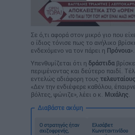
Σε ό,τι αφορά στον μικρό γιο που εί
ο ίδιος τόνισε πως το ανήλικο βρίσκ
ενδεχόμενο να τον πάρει η
Πρόνοια
».
Υπενθυμίζεται ότι η
δράστιδα
βρίσκε
περιμένοντας και δεύτερο παιδί. Τέλ
εντελώς αδιάφορη τους
τελευταίου
«Δεν την ενδιέφερε καθόλου, έπαιρνε
βόλτες, ψώνιζε», λέει ο κ.
Μιχάλης
.
Διαβάστε ακόμη
O στρατηγός ήταν
Ελισάβετ
σχιζοφρενής,
Κωνσταντινίδου