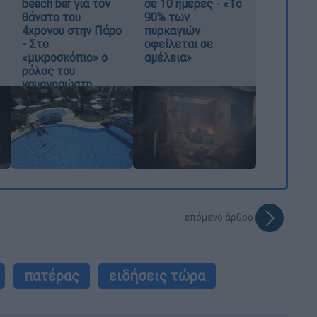
beach bar για τον
σε 10 ημέρες - «Το
θάνατο του
90% των
4χρονου στην Πάρο
πυρκαγιών
- Στο
οφείλεται σε
«μικροσκόπιο» ο
αμέλεια»
ρόλος του
ναυαγοσώστη
επόμενο άρθρο
πατέρας
ειδήσεις τώρα